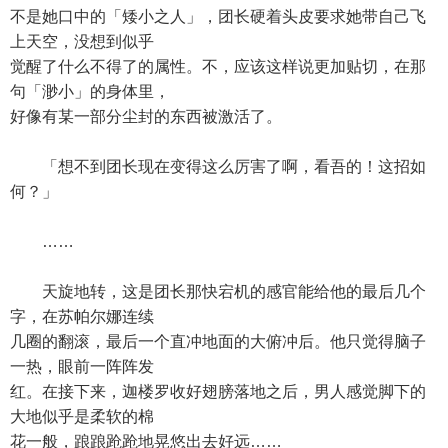
不是她口中的「矮小之人」，团长硬着头皮要求她带自己飞
上天空，没想到似乎
觉醒了什么不得了的属性。不，应该这样说更加贴切，在那
句「渺小」的身体里，
好像有某一部分尘封的东西被激活了。
「想不到团长现在变得这么厉害了啊，看吾的！这招如
何？」
……
天旋地转，这是团长那快宕机的感官能给他的最后几个
字，在苏帕尔娜连续
几圈的翻滚，最后一个直冲地面的大俯冲后。他只觉得脑子
一热，眼前一阵阵发
红。在接下来，迦楼罗收好翅膀落地之后，男人感觉脚下的
大地似乎是柔软的棉
花一般，踉踉跄跄地晃悠出去好远……