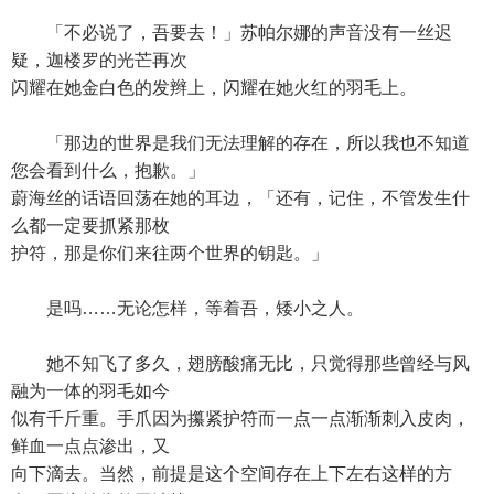
「不必说了，吾要去！」苏帕尔娜的声音没有一丝迟
疑，迦楼罗的光芒再次
闪耀在她金白色的发辫上，闪耀在她火红的羽毛上。
「那边的世界是我们无法理解的存在，所以我也不知道
您会看到什么，抱歉。」
蔚海丝的话语回荡在她的耳边，「还有，记住，不管发生什
么都一定要抓紧那枚
护符，那是你们来往两个世界的钥匙。」
是吗……无论怎样，等着吾，矮小之人。
她不知飞了多久，翅膀酸痛无比，只觉得那些曾经与风
融为一体的羽毛如今
似有千斤重。手爪因为攥紧护符而一点一点渐渐刺入皮肉，
鲜血一点点渗出，又
向下滴去。当然，前提是这个空间存在上下左右这样的方