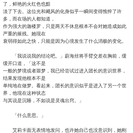
了，鲜艳的火红色也黯
淡了下去。这位光和飓风的化身似乎一瞬间变得憔悴了许
多，而在场的人都知道，
作为强大的迦楼罗，只是两天不休息根本不会对她造成如此
严重的摧残。她现在
衰弱得如此之快，只能是因为心境发生了什么消极的变化。
「我说说我的结论吧。」蔚海丝将手臂交差在胸前，缓
缓开口道，「这不是
一般的梦境或者噩梦，我已经尝试过进入团长的意识世界，
结果发现他根本不是
单纯地在做梦。看起来，团长的意识似乎是进入了另一个世
界，他现在这种状态
与其说是沉睡，不如说是灵魂出窍。」
「什么意思。」
艾莉卡面无表情地发问，也许她自己也没意识到，她刚