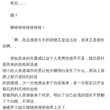
然后……
嗯？
啊呀呀呀呀呀呀呀！
「啊，吾总感觉今天的猎物又是这么轻，原来又是团长
你啊。」
突如其来的失重感让这个人类男性措手不及，随后那扑
面而来的劲风和迅速
缩小的人鱼港城市街景让他大概明白发生了什么，再加上肩
膀上那力道恰到好处
的抓握感，少一分他便会来个自由落体，多一分那足以开金
裂石的利爪绝对会给
那脆弱的人类身躯来个对穿。明白了自己处境的团长不禁翻
了个白眼，不用说，
迦楼罗小姐又随随便便把他带上天了。