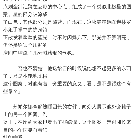
点则全部汇聚在菱形的中心点，组成了一个类似北极星的图
案。星的部分被涂成
了白色，其他部分则是墨蓝。而现在，这块静静躺在迦楼罗
小姐手掌中的护身符
正散发着幽幽的蓝光，时不时闪烁几下。那光并不算明亮，
但还是给这个压抑的
房间中增添了几分慰藉般的气氛。
「吾也不清楚，他送给吾的时候说他想不起更多的东西
了，只是本能地觉得
这个图案，对他有着十分重要的意义，看，是不是跟这个有
些像？」
苏帕尔娜牵起熟睡团长的右臂，向众人展示他外套袖子
上的另一个图案。到
这里，在座的大家也看出了些端倪，这个图案一定跟团长来
自的那个世界有着独
特的联系。