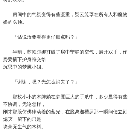
房间中的气氛变得有些凝重，疑云笼罩在所有人和魔物
娘的头顶。
「话说汝要看得更仔细点吗？」
半晌，苏帕尔娜打破了房中宁静的空气，展开双手，作
势要摘下护身符交给
沉思中的梦魇小姐。
「谢谢，嗯？光怎么消失了？」
那枚小小的木牌躺在梦魇巨大的手爪中，多少显得有些
不协调，无论怎样，
刚才那股仿佛律动着的蓝光，在脱离迦楼罗那一瞬间便立刻
熄灭，留下的只是一
块毫无生气的木料。