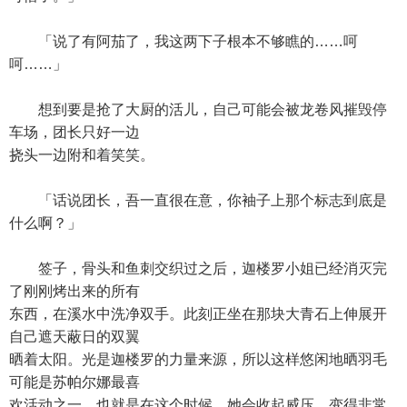
「说了有阿茄了，我这两下子根本不够瞧的……呵
呵……」
想到要是抢了大厨的活儿，自己可能会被龙卷风摧毁停
车场，团长只好一边
挠头一边附和着笑笑。
「话说团长，吾一直很在意，你袖子上那个标志到底是
什么啊？」
签子，骨头和鱼刺交织过之后，迦楼罗小姐已经消灭完
了刚刚烤出来的所有
东西，在溪水中洗净双手。此刻正坐在那块大青石上伸展开
自己遮天蔽日的双翼
晒着太阳。光是迦楼罗的力量来源，所以这样悠闲地晒羽毛
可能是苏帕尔娜最喜
欢活动之一。也就是在这个时候，她会收起威压，变得非常