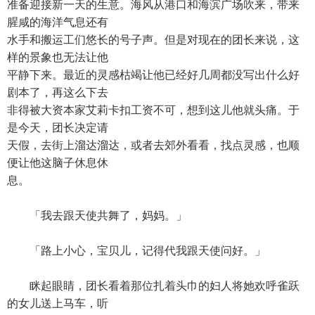
准备迎接新一天的生意。海风从港口和海滨广场吹来，带来
腥咸的海洋气息还有
水手和搬运工们悠长的号子声。但是对现在的团长来说，这
样的景象也无法让他
平静下来。最近的灵感枯竭让他已经好几周都没写出什么好
剧本了，再这么下去
非得被大资本家艾莉卡扣工资不可，想到这儿他就头痛。于
是今天，团长决定请
天假，去街上溜达溜达，或者去郊外看看，找点灵感，也顺
便让他这脑子休息休
息。
「我去跟天使共舞了，妈妈。」
「路上小心，宝贝儿，记得代我跟天使问好。」
眯起眼睛，团长看着那位扎着头巾的妇人将她欢呼雀跃
的女儿送上马车，听