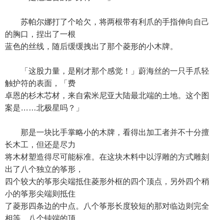
苏帕尔娜打了个哈欠，将两根带有利爪的手指伸向自己
的胸口，捏出了一根
蓝色的丝线，随后缓缓拽出了那个菱形的小木牌。
「这股力量，是刚才那个感觉！」蔚海丝的一只手爪轻
触护符的表面，「费
卓恩的杉木芯材，来自索米尼亚大陆最北端的土地。这个图
案是……北极星吗？」
那是一块比手掌略小的木牌，看得出加工者并不十分擅
长木工，但还是尽力
将木材塑造得尽可能标准。在这块木料中以浮雕的方式雕刻
出了八个独立的筝形，
四个较大的筝形尖端抵住菱形外框的四个顶点，另外四个稍
小的筝形尖端则抵住
了菱形四条边的中点。八个筝形长度较短的那对临边则完全
相等，八个钝端的顶