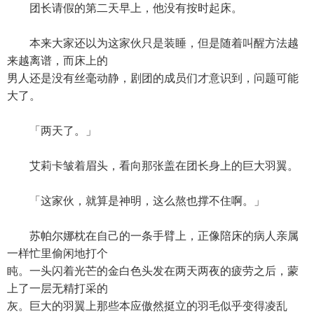
团长请假的第二天早上，他没有按时起床。
本来大家还以为这家伙只是装睡，但是随着叫醒方法越
来越离谱，而床上的
男人还是没有丝毫动静，剧团的成员们才意识到，问题可能
大了。
「两天了。」
艾莉卡皱着眉头，看向那张盖在团长身上的巨大羽翼。
「这家伙，就算是神明，这么熬也撑不住啊。」
苏帕尔娜枕在自己的一条手臂上，正像陪床的病人亲属
一样忙里偷闲地打个
盹。一头闪着光芒的金白色头发在两天两夜的疲劳之后，蒙
上了一层无精打采的
灰。巨大的羽翼上那些本应傲然挺立的羽毛似乎变得凌乱