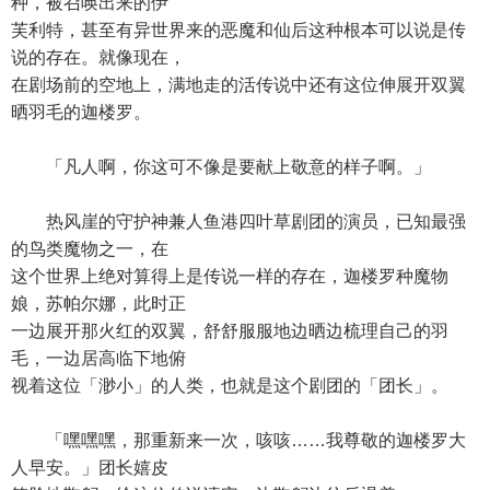
种，被召唤出来的伊
芙利特，甚至有异世界来的恶魔和仙后这种根本可以说是传
说的存在。就像现在，
在剧场前的空地上，满地走的活传说中还有这位伸展开双翼
晒羽毛的迦楼罗。
「凡人啊，你这可不像是要献上敬意的样子啊。」
热风崖的守护神兼人鱼港四叶草剧团的演员，已知最强
的鸟类魔物之一，在
这个世界上绝对算得上是传说一样的存在，迦楼罗种魔物
娘，苏帕尔娜，此时正
一边展开那火红的双翼，舒舒服服地边晒边梳理自己的羽
毛，一边居高临下地俯
视着这位「渺小」的人类，也就是这个剧团的「团长」。
「嘿嘿嘿，那重新来一次，咳咳……我尊敬的迦楼罗大
人早安。」团长嬉皮