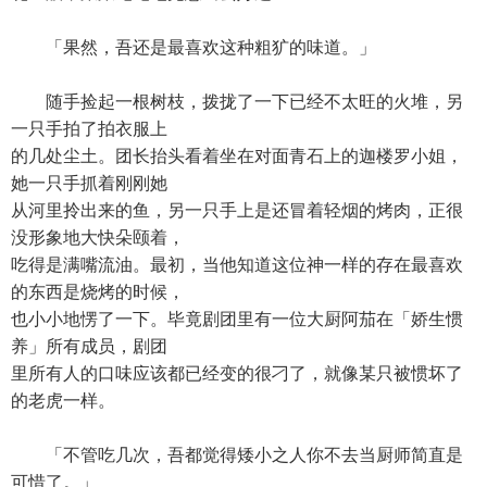
「果然，吾还是最喜欢这种粗犷的味道。」
随手捡起一根树枝，拨拢了一下已经不太旺的火堆，另
一只手拍了拍衣服上
的几处尘土。团长抬头看着坐在对面青石上的迦楼罗小姐，
她一只手抓着刚刚她
从河里拎出来的鱼，另一只手上是还冒着轻烟的烤肉，正很
没形象地大快朵颐着，
吃得是满嘴流油。最初，当他知道这位神一样的存在最喜欢
的东西是烧烤的时候，
也小小地愣了一下。毕竟剧团里有一位大厨阿茄在「娇生惯
养」所有成员，剧团
里所有人的口味应该都已经变的很刁了，就像某只被惯坏了
的老虎一样。
「不管吃几次，吾都觉得矮小之人你不去当厨师简直是
可惜了。」