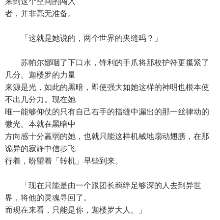
来到这个空间的闯入
者，并非毫无准备。
「这就是她说的，两个世界的夹缝吗？」
苏帕尔娜咽了下口水，锋利的手爪将那枚护符更攥紧了
几分。迦楼罗的力量
来源是光，如此的黑暗，即使强大如她这样的神明也根本使
不出几分力。现在她
唯一能够仰仗的只有自己右手的指缝中漏出的那一丝律动的
微光。本就在黑暗中
方向感十分羸弱的她，也就只能这样机械地扇动翅膀，在那
诡异的寂静中信步飞
行着，盼望着「转机」早些到来。
「现在只能是由一个跟团长羁绊足够深的人去到异世
界，将他的灵魂寻回了。
而现在来看，只能是你，迦楼罗大人。」