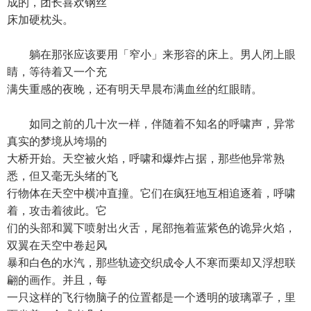
成的，团长喜欢钢丝
床加硬枕头。
躺在那张应该要用「窄小」来形容的床上。男人闭上眼
睛，等待着又一个充
满失重感的夜晚，还有明天早晨布满血丝的红眼睛。
如同之前的几十次一样，伴随着不知名的呼啸声，异常
真实的梦境从垮塌的
大桥开始。天空被火焰，呼啸和爆炸占据，那些他异常熟
悉，但又毫无头绪的飞
行物体在天空中横冲直撞。它们在疯狂地互相追逐着，呼啸
着，攻击着彼此。它
们的头部和翼下喷射出火舌，尾部拖着蓝紫色的诡异火焰，
双翼在天空中卷起风
暴和白色的水汽，那些轨迹交织成令人不寒而栗却又浮想联
翩的画作。并且，每
一只这样的飞行物脑子的位置都是一个透明的玻璃罩子，里