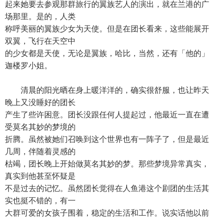
起来她要去参观那群旅行的翼族艺人的演出，就在兰港的广
场那里。是的，人类
称呼美丽的翼族少女为天使。但是在团长看来，这些能展开
双翼，飞行在天空中
的少女都是天使，无论是翼族，哈比，当然，还有「他的」
迦楼罗小姐。
清晨的阳光晒在身上暖洋洋的，确实很舒服，也让昨天
晚上又没睡好的团长
产生了些许困意。团长没跟任何人提起过，他最近一直在遭
受莫名其妙的梦境的
折腾。虽然被她们召唤到这个世界也有一阵子了，但是最近
几周，伴随着灵感的
枯竭，团长晚上开始做莫名其妙的梦。那些梦境异常真实，
真实到他甚至怀疑是
不是过去的记忆。虽然团长觉得在人鱼港这个剧团的生活其
实也挺不错的，有一
大群可爱的女孩子围着，稳定的生活和工作。说实话他以前