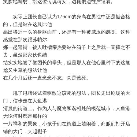
笑脸地鞠躬，给这位传说请安，边鞠躬边往后退着。
实际上团长自己认为176cm的身高在男性中还是挺合格
的，但是站在这具比他
高出将近一头的身躯面前，还是有一种被威压的感觉。这种
感觉在那次跟苏帕尔
娜一起逛街，被人吐槽亲热要站在箱子上之后就一直挥之不
去，虽然那家伙也结
结实实地尝了尝团长的拳头，但是那人在他心里种下的这尴
尬又生草的想法让他
在几个月后还一直念念不忘。真是该死。
甩了甩脑袋试着驱散这该死的想法，团长走出剧场的大
门，信步走在人鱼港
清晨的街道上。作为人与魔物和谐相处的模范城市，人鱼港
无论何时都是那样的
一片祥和的景象，小孩子们在街道上嬉闹着，商贩们打开店
铺的大门，支起棚子