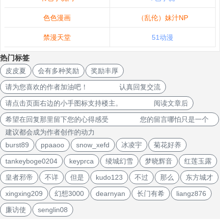
色色漫画
（乱伦）妹汁NP
禁漫天堂
51动漫
热门标签
皮皮夏
会有多种奖励
奖励丰厚
请为您喜欢的作者加油吧！ 认真回复交流
请点击页面右边的小手图标支持楼主。 阅读文章后
希望在回复那里留下您的心得感受 您的留言哪怕只是一个
建议都会成为作者创作的动力
burst89
ppaaoo
snow_xefd
冰凌宇
菊花好养
tankeyboge0204
keyprca
绫城幻雪
梦晓辉音
红莲玉露
皇者邪帝
不详
但是
kudo123
不过
那么
东方城才
xingxing209
幻想3000
dearnyan
长门有希
liangz876
廉访使
senglin08