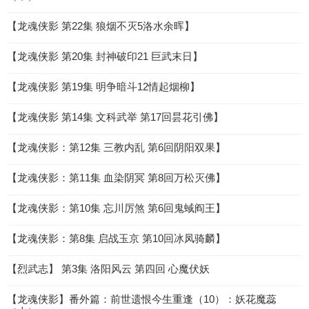
【龙魂侠影 第22集 狼烟不灭5洛水余晖】
【龙魂侠影 第20集 封神破印21 巨武末日】
【龙魂侠影 第19集 明争暗斗12情起烟柳】
【龙魂侠影 第14集 文科武举 第17回昙花引佛】
【龙魂侠影：第12集 三教内乱 第6回阴阳双果】
【龙魂侠影：第11集 血染阴冥 第8回万松灭佛】
【龙魂侠影：第10集 忘川厉煞 第6回鬼蜮阎王】
【龙魂侠影：第8集 启战玉京 第10回冰凤骑麟】
【烈武志】 第3集 洛阳风云 第四回 心魔伏妖
【龙魂侠影】番外篇：前世遗恨今生重逢（10）：妖花魔蕊