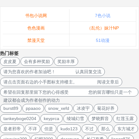
书包小说网
7色小说
色色漫画
（乱伦）妹汁NP
禁漫天堂
51动漫
热门标签
皮皮夏
会有多种奖励
奖励丰厚
请为您喜欢的作者加油吧！ 认真回复交流
请点击页面右边的小手图标支持楼主。 阅读文章后
希望在回复那里留下您的心得感受 您的留言哪怕只是一个
建议都会成为作者创作的动力
burst89
ppaaoo
snow_xefd
冰凌宇
菊花好养
tankeyboge0204
keyprca
绫城幻雪
梦晓辉音
红莲玉露
皇者邪帝
不详
但是
kudo123
不过
那么
东方城才