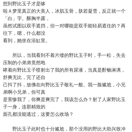
想到野比玉子才是哆
啦Ａ梦里真正的大美人，冰肌玉骨，肤若凝雪，反正就一个
「白」字。酥胸半露，
虽然试图以双手遮挡，但一对哪能是双手能轻易遮住的？再
往下，嗯，什么都没
看到，她坐在浴缸里。
所以，当我看到不着片缕的野比玉子时，手一松，失去
压制的小弟弟竟然咆
哮着向野比玉子喷射出了我的所有尿液，当真是酐畅淋漓，
舒爽无比，完了还自
己抖了抖，放佛在向野比玉子敬礼一般。我一脸尴尬，小兄
弟啊小兄弟，你可真
是害惨我了，你爽是爽完了，我该怎么办？射了人家野比玉
子一身，连那精致的
面孔都没能逃过，这要怎么收场？
野比玉子此时也十分尴尬，那个没用的野比大助兴致冲