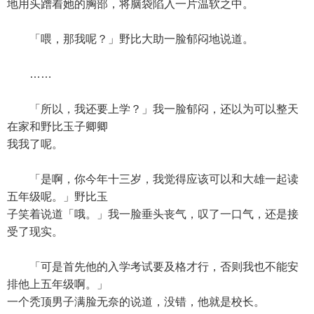
地用头蹭着她的胸部，将脑袋陷入一片温软之中。
「喂，那我呢？」野比大助一脸郁闷地说道。
……
「所以，我还要上学？」我一脸郁闷，还以为可以整天
在家和野比玉子卿卿
我我了呢。
「是啊，你今年十三岁，我觉得应该可以和大雄一起读
五年级呢。」野比玉
子笑着说道「哦。」我一脸垂头丧气，叹了一口气，还是接
受了现实。
「可是首先他的入学考试要及格才行，否则我也不能安
排他上五年级啊。」
一个秃顶男子满脸无奈的说道，没错，他就是校长。