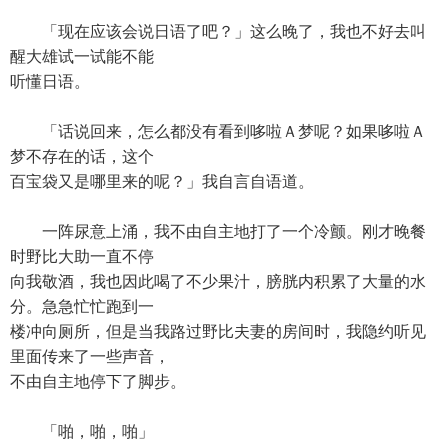
「现在应该会说日语了吧？」这么晚了，我也不好去叫
醒大雄试一试能不能
听懂日语。
「话说回来，怎么都没有看到哆啦Ａ梦呢？如果哆啦Ａ
梦不存在的话，这个
百宝袋又是哪里来的呢？」我自言自语道。
一阵尿意上涌，我不由自主地打了一个冷颤。刚才晚餐
时野比大助一直不停
向我敬酒，我也因此喝了不少果汁，膀胱内积累了大量的水
分。急急忙忙跑到一
楼冲向厕所，但是当我路过野比夫妻的房间时，我隐约听见
里面传来了一些声音，
不由自主地停下了脚步。
「啪，啪，啪」