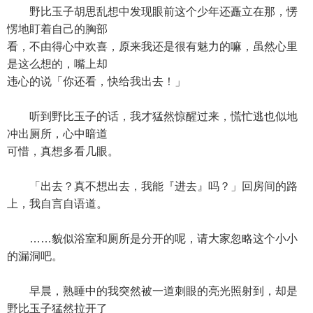
野比玉子胡思乱想中发现眼前这个少年还矗立在那，愣
愣地盯着自己的胸部
看，不由得心中欢喜，原来我还是很有魅力的嘛，虽然心里
是这么想的，嘴上却
违心的说「你还看，快给我出去！」
听到野比玉子的话，我才猛然惊醒过来，慌忙逃也似地
冲出厕所，心中暗道
可惜，真想多看几眼。
「出去？真不想出去，我能『进去』吗？」回房间的路
上，我自言自语道。
……貌似浴室和厕所是分开的呢，请大家忽略这个小小
的漏洞吧。
早晨，熟睡中的我突然被一道刺眼的亮光照射到，却是
野比玉子猛然拉开了