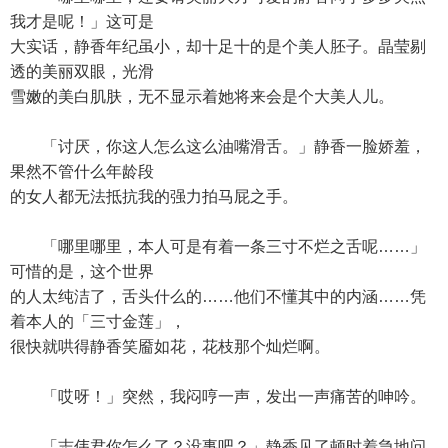
我才是呢！」这可是
大实话，静香年纪虽小，却十足十的是个美人胚子。晶莹剔
透的美丽双眼，光滑
雪嫩的美白肌肤，无不显示着她将来会是个大美人儿。
「讨厌，你这人怎么这么油嘴滑舌。」静香一脸娇羞，
果然不管什么年龄段
的女人都无法抵抗我的强力拍马屁之手。
「哪里哪里，本人可是有着一条三寸不烂之舌呢……」
可惜的是，这个世界
的人太纯洁了，舌头什么的……他们不懂其中的内涵……凭
着本人的「三寸金莲」，
很快就哄得静香笑靥如花，花枝那个灿烂啊。
「哎呀！」突然，我闷哼一声，发出一声痛苦的呻吟。
「志伟君你怎么了？没事吧？」静香见了顿时着急地问