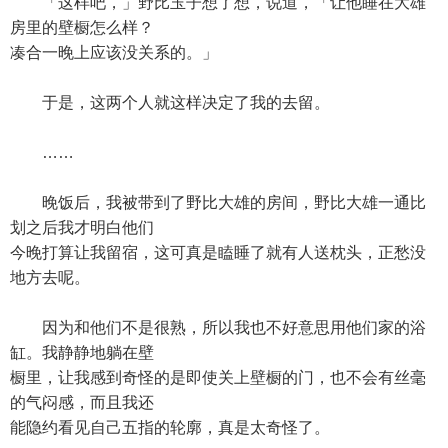
「这样吧，」野比玉子想了想，说道，「让他睡在大雄
房里的壁橱怎么样？
凑合一晚上应该没关系的。」
于是，这两个人就这样决定了我的去留。
……
晚饭后，我被带到了野比大雄的房间，野比大雄一通比
划之后我才明白他们
今晚打算让我留宿，这可真是瞌睡了就有人送枕头，正愁没
地方去呢。
因为和他们不是很熟，所以我也不好意思用他们家的浴
缸。我静静地躺在壁
橱里，让我感到奇怪的是即使关上壁橱的门，也不会有丝毫
的气闷感，而且我还
能隐约看见自己五指的轮廓，真是太奇怪了。