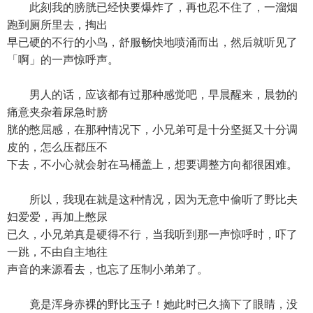
此刻我的膀胱已经快要爆炸了，再也忍不住了，一溜烟
跑到厕所里去，掏出
早已硬的不行的小鸟，舒服畅快地喷涌而出，然后就听见了
「啊」的一声惊呼声。
男人的话，应该都有过那种感觉吧，早晨醒来，晨勃的
痛意夹杂着尿急时膀
胱的憋屈感，在那种情况下，小兄弟可是十分坚挺又十分调
皮的，怎么压都压不
下去，不小心就会射在马桶盖上，想要调整方向都很困难。
所以，我现在就是这种情况，因为无意中偷听了野比夫
妇爱爱，再加上憋尿
已久，小兄弟真是硬得不行，当我听到那一声惊呼时，吓了
一跳，不由自主地往
声音的来源看去，也忘了压制小弟弟了。
竟是浑身赤裸的野比玉子！她此时已久摘下了眼睛，没