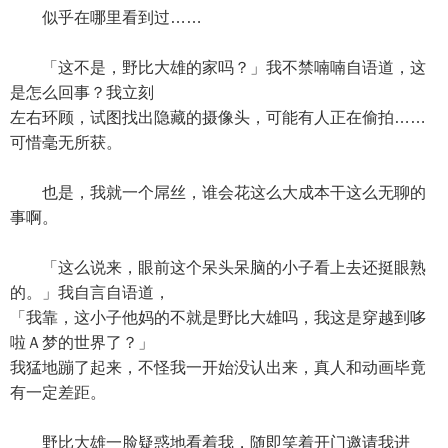
似乎在哪里看到过……
「这不是，野比大雄的家吗？」我不禁喃喃自语道，这
是怎么回事？我立刻
左右环顾，试图找出隐藏的摄像头，可能有人正在偷拍……
可惜毫无所获。
也是，我就一个屌丝，谁会花这么大成本干这么无聊的
事啊。
「这么说来，眼前这个呆头呆脑的小子看上去还挺眼熟
的。」我自言自语道，
「我靠，这小子他妈的不就是野比大雄吗，我这是穿越到哆
啦Ａ梦的世界了？」
我猛地蹦了起来，不怪我一开始没认出来，真人和动画毕竟
有一定差距。
野比大雄一脸疑惑地看着我，随即笑着开门邀请我进