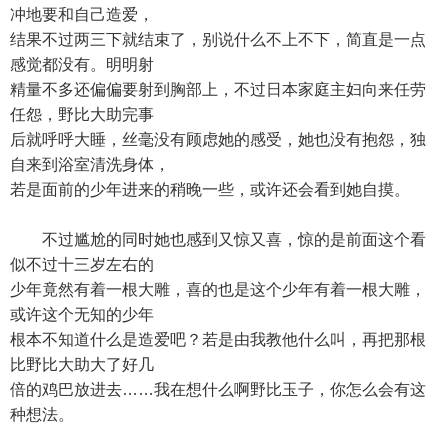
冲地要和自己造爱，
结果不过两三下就结束了，别说什么不上不下，简直是一点
感觉都没有。明明射
精量不多还偏偏要射到胸部上，不过日本家庭主妇向来任劳
任怨，野比大助完事
后就呼呼大睡，丝毫没有顾虑她的感受，她也没有抱怨，独
自来到浴室清洗身体，
若是面前的少年进来的稍晚一些，或许还会看到她自摸。
不过尴尬的同时她也感到又惊又喜，惊的是前面这个看
似不过十三岁左右的
少年竟然有着一根大雕，喜的也是这个少年有着一根大雕，
或许这个无知的少年
根本不知道什么是造爱吧？若是由我教他什么叫，再把那根
比野比大助大了好几
倍的鸡巴放进去……我在想什么啊野比玉子，你怎么会有这
种想法。