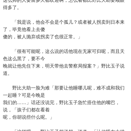
这么帅的人要留多久都欢迎啊，怎么看都比野比大助要顺眼
得多了。
「我是说，他会不会是个孤儿？或者被人拐卖到日本来
了，毕竟他看上去傻
傻的，被人抛弃或拐卖了也很正常。」
「很有可能呢，这么说的话他现在无家可归呢，而且天
色这么黑了，要不今
晚就让他先住下来，明天带他去警察局报案？」野比玉子说
道。
野比大助一脸为难「那要让他睡哪儿呢，难不成和我们
一起睡？可是今晚是
我们的……」话还没说完，野比玉子急忙捂住他的嘴巴，
说，「孩子们都在看着
呢，你胡说些什么呢。」