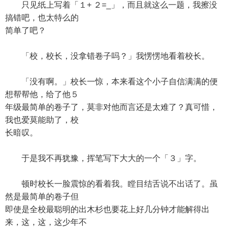
只见纸上写着「１+ ２=_」，而且就这么一题，我擦没
搞错吧，也太特么的
简单了吧？
「校，校长，没拿错卷子吗？」我愣愣地看着校长。
「没有啊。」校长一惊，本来看这个小子自信满满的便
想帮帮他，给了他５
年级最简单的卷子了，莫非对他而言还是太难了？真可惜，
我也爱莫能助了，校
长暗叹。
于是我不再犹豫，挥笔写下大大的一个「３」字。
顿时校长一脸震惊的看着我。瞠目结舌说不出话了。虽
然是最简单的卷子但
即使是全校最聪明的出木杉也要花上好几分钟才能解得出
来，这，这，这少年不