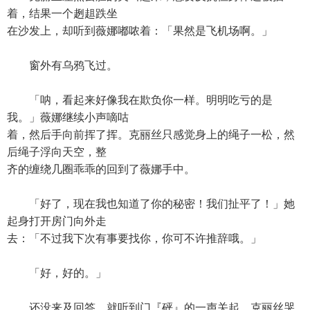
着，结果一个趔趄跌坐
在沙发上，却听到薇娜嘟哝着：「果然是飞机场啊。」
窗外有乌鸦飞过。
「呐，看起来好像我在欺负你一样。明明吃亏的是
我。」薇娜继续小声嘀咕
着，然后手向前挥了挥。克丽丝只感觉身上的绳子一松，然
后绳子浮向天空，整
齐的缠绕几圈乖乖的回到了薇娜手中。
「好了，现在我也知道了你的秘密！我们扯平了！」她
起身打开房门向外走
去：「不过我下次有事要找你，你可不许推辞哦。」
「好，好的。」
还没来及回答，就听到门『砰』的一声关起。克丽丝哭