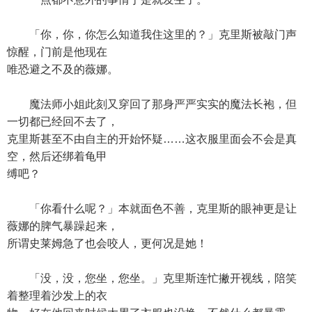
「你，你，你怎么知道我住这里的？」克里斯被敲门声
惊醒，门前是他现在
唯恐避之不及的薇娜。
魔法师小姐此刻又穿回了那身严严实实的魔法长袍，但
一切都已经回不去了，
克里斯甚至不由自主的开始怀疑……这衣服里面会不会是真
空，然后还绑着龟甲
缚吧？
「你看什么呢？」本就面色不善，克里斯的眼神更是让
薇娜的脾气暴躁起来，
所谓史莱姆急了也会咬人，更何况是她！
「没，没，您坐，您坐。」克里斯连忙撇开视线，陪笑
着整理着沙发上的衣