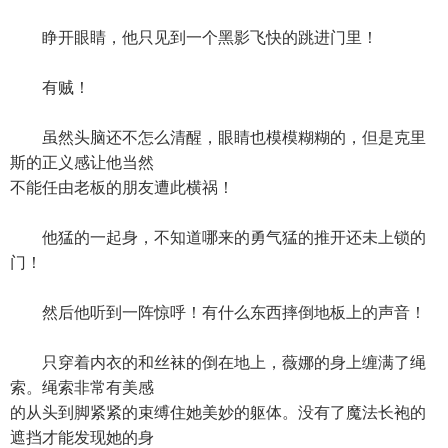
睁开眼睛，他只见到一个黑影飞快的跳进门里！
有贼！
虽然头脑还不怎么清醒，眼睛也模模糊糊的，但是克里
斯的正义感让他当然
不能任由老板的朋友遭此横祸！
他猛的一起身，不知道哪来的勇气猛的推开还未上锁的
门！
然后他听到一阵惊呼！有什么东西摔倒地板上的声音！
只穿着内衣的和丝袜的倒在地上，薇娜的身上缠满了绳
索。绳索非常有美感
的从头到脚紧紧的束缚住她美妙的躯体。没有了魔法长袍的
遮挡才能发现她的身