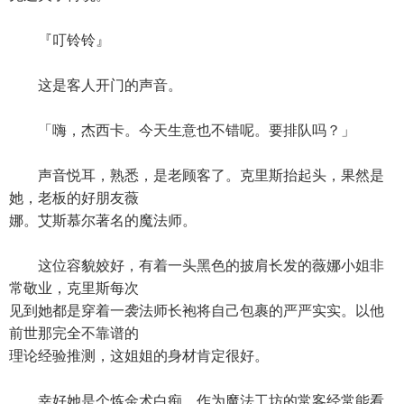
『叮铃铃』
这是客人开门的声音。
「嗨，杰西卡。今天生意也不错呢。要排队吗？」
声音悦耳，熟悉，是老顾客了。克里斯抬起头，果然是
她，老板的好朋友薇
娜。艾斯慕尔著名的魔法师。
这位容貌姣好，有着一头黑色的披肩长发的薇娜小姐非
常敬业，克里斯每次
见到她都是穿着一袭法师长袍将自己包裹的严严实实。以他
前世那完全不靠谱的
理论经验推测，这姐姐的身材肯定很好。
幸好她是个炼金术白痴，作为魔法工坊的常客经常能看