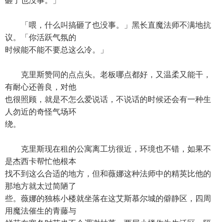
砸了也没事。」
「喂，什么叫搞砸了也没事。」黑长直魔法师不满地抗
议。「你活跃气氛的
时候能不能不要总这么冷。」
克里斯赞同的点点头。老板哪点都好，又温柔又能干，
有耐心还善良，对他
也很照顾，就是不怎么爱说话，不说话的时候还会有一种生
人勿近的奇怪气场环
绕。
克里斯现在租的公寓离工坊很近，环境也不错，如果不
是杰西卡帮忙他根本
找不到这么合适的地方，但和薇娜这种法师中的精英比他的
那地方就太过简陋了
些。薇娜的独栋小楼就坐落在这艾斯慕尔城的僻静区，四周
用魔法催生的青藤与