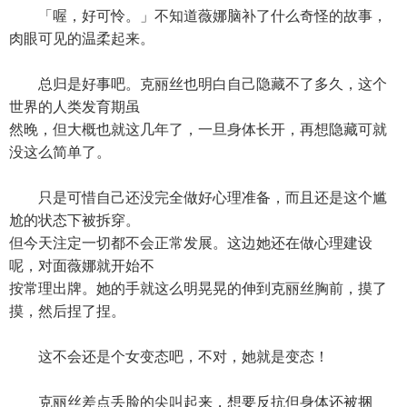
「喔，好可怜。」不知道薇娜脑补了什么奇怪的故事，
肉眼可见的温柔起来。
总归是好事吧。克丽丝也明白自己隐藏不了多久，这个
世界的人类发育期虽
然晚，但大概也就这几年了，一旦身体长开，再想隐藏可就
没这么简单了。
只是可惜自己还没完全做好心理准备，而且还是这个尴
尬的状态下被拆穿。
但今天注定一切都不会正常发展。这边她还在做心理建设
呢，对面薇娜就开始不
按常理出牌。她的手就这么明晃晃的伸到克丽丝胸前，摸了
摸，然后捏了捏。
这不会还是个女变态吧，不对，她就是变态！
克丽丝差点丢脸的尖叫起来，想要反抗但身体还被捆