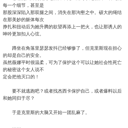
每一个细节，甚至是
那股深深陷入那双腿之间，消失在那沟壑之中。硕大的绳结
在那美妙的躯体每次
挣扎和扭动后为她升腾的欲望再添上一把火，也让那诱人的
呻吟更加扣人心弦。
蹲坐在角落里瑟瑟发抖已经够惨了，但克里斯现在担心
的却是自己的安全。
虽然薇娜平时很温柔，可为了保护这个可以让她社会性死亡
的秘密这个女人说不
定会把他灭口的！
要不就逃跑吧？或者找杰西卡保护自己，或者爆料以后
和她同归于尽？
于是克里斯的大脑又开始一团乱麻了。
……