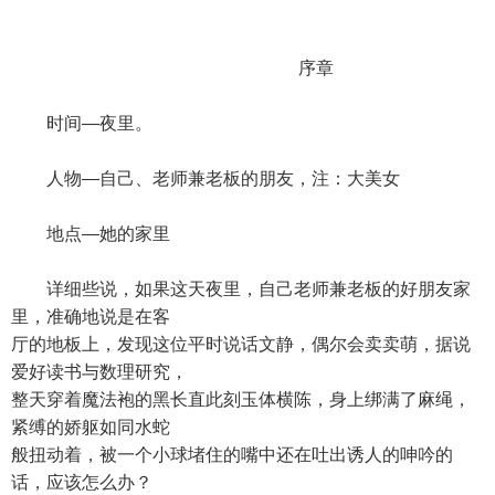
序章
时间—夜里。
人物—自己、老师兼老板的朋友，注：大美女
地点—她的家里
详细些说，如果这天夜里，自己老师兼老板的好朋友家
里，准确地说是在客
厅的地板上，发现这位平时说话文静，偶尔会卖卖萌，据说
爱好读书与数理研究，
整天穿着魔法袍的黑长直此刻玉体横陈，身上绑满了麻绳，
紧缚的娇躯如同水蛇
般扭动着，被一个小球堵住的嘴中还在吐出诱人的呻吟的
话，应该怎么办？