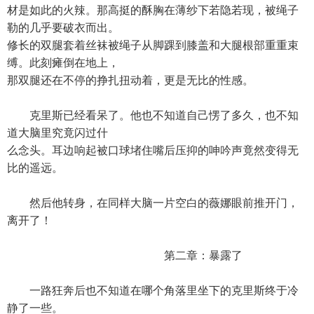
材是如此的火辣。那高挺的酥胸在薄纱下若隐若现，被绳子
勒的几乎要破衣而出。
修长的双腿套着丝袜被绳子从脚踝到膝盖和大腿根部重重束
缚。此刻瘫倒在地上，
那双腿还在不停的挣扎扭动着，更是无比的性感。
克里斯已经看呆了。他也不知道自己愣了多久，也不知
道大脑里究竟闪过什
么念头。耳边响起被口球堵住嘴后压抑的呻吟声竟然变得无
比的遥远。
然后他转身，在同样大脑一片空白的薇娜眼前推开门，
离开了！
第二章：暴露了
一路狂奔后也不知道在哪个角落里坐下的克里斯终于冷
静了一些。