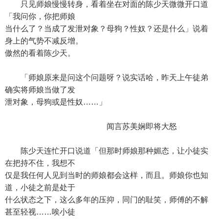
只见师娘慢慢转身，看着坐在对面的陈少天微微开口道
「我问你，你把师娘
当什么了？当成了发泄对象？母狗？性奴？还是什么」说着
身上的气势不减反增。
傲然的看着陈少天。
「师娘原来是问这个问题呀？说实话哈，昨天上午徒弟
确实将师娘当做了发
泄对象，母狗或是性奴……」
闻言苏美娴即将大怒
陈少天连忙开口说道「但那时师娘那种媚态，让小徒实
在把持不住，我想不
仅是我任何人见到当时的师娘都会这样，而且。师娘你也知
道，小徒之前是处于
什么状态之下，这么多年的压抑，同门的耻笑，师傅的不解
甚至轻视……唉小徒