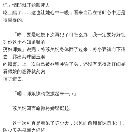
记」情郎就开始跟死人
吃上醋了……这也让她心中一暖，看来自己在情郎心中还是
很重要的。
「哼，要是轻饶下次再犯了可怎么办，我一定要好好惩
罚你这个不知廉耻的
荡妇师娘」说完，将苏美娴身体翻了过来，将小亵裤向下褪
去，露出其珠圆玉润
的翘臀。上一次自己被欲望冲昏了头，还没有来得及仔细品
看师娘的翘臀就匆匆
插了进去。
「嗯，师娘快稍微撅起来一点」
苏美娴闻言略微将娇臀挺起。
这一次可真是看呆了陈少天，只见面前翘臀珠圆玉润，
陈少天先是朝之轻轻