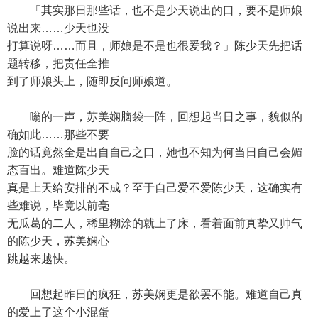
「其实那日那些话，也不是少天说出的口，要不是师娘
说出来……少天也没
打算说呀……而且，师娘是不是也很爱我？」陈少天先把话
题转移，把责任全推
到了师娘头上，随即反问师娘道。
嗡的一声，苏美娴脑袋一阵，回想起当日之事，貌似的
确如此……那些不要
脸的话竟然全是出自自己之口，她也不知为何当日自己会媚
态百出。难道陈少天
真是上天给安排的不成？至于自己爱不爱陈少天，这确实有
些难说，毕竟以前毫
无瓜葛的二人，稀里糊涂的就上了床，看着面前真挚又帅气
的陈少天，苏美娴心
跳越来越快。
回想起昨日的疯狂，苏美娴更是欲罢不能。难道自己真
的爱上了这个小混蛋