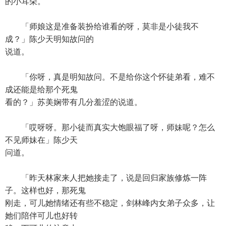
的小耳朵。
「师娘这是准备装扮给谁看的呀，莫非是小徒我不
成？」陈少天明知故问的
说道。
「你呀，真是明知故问。不是给你这个怀徒弟看，难不
成还能是给那个死鬼
看的？」苏美娴带有几分羞涩的说道。
「哎呀呀。那小徒而真实大饱眼福了呀，师妹呢？怎么
不见师妹在」陈少天
问道。
「昨天林家来人把她接走了，说是回归家族修炼一阵
子。这样也好，那死鬼
刚走，可儿她情绪还有些不稳定，剑林峰内女弟子众多，让
她们陪伴可儿也好转