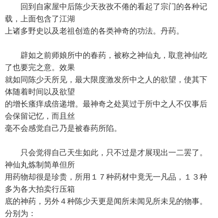
回到自家屋中后陈少天孜孜不倦的看起了宗门的各种记
载，上面包含了江湖
上诸多野史以及老祖创造的各类神奇的功法。丹药。
辟如之前师娘所中的春药，被称之神仙丸，取意神仙吃
了也要完之意。效果
就如同陈少天所见，最大限度激发所中之人的欲望，使其下
体随着时间以及欲望
的增长瘙痒成倍递增。最神奇之处莫过于所中之人不仅事后
会保留记忆，而且丝
毫不会感觉自己乃是被春药所陷。
只会觉得自己天生如此，只不过是才展现出一二罢了。
神仙丸炼制简单但所
用药物却很是珍贵，所用１７种药材中竟无一凡品，１３种
多为各大拍卖行压箱
底的神药，另外４种陈少天更是闻所未闻见所未见的物事。
分别为：