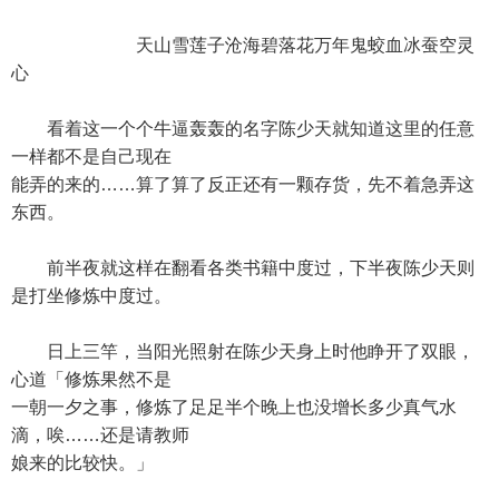
天山雪莲子沧海碧落花万年鬼蛟血冰蚕空灵
心
看着这一个个牛逼轰轰的名字陈少天就知道这里的任意
一样都不是自己现在
能弄的来的……算了算了反正还有一颗存货，先不着急弄这
东西。
前半夜就这样在翻看各类书籍中度过，下半夜陈少天则
是打坐修炼中度过。
日上三竿，当阳光照射在陈少天身上时他睁开了双眼，
心道「修炼果然不是
一朝一夕之事，修炼了足足半个晚上也没增长多少真气水
滴，唉……还是请教师
娘来的比较快。」