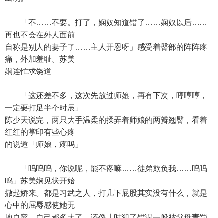
「不……不要。打了，娴奴知道错了……娴奴以后……
再也不会在外人面前
自称是别人的妻子了……主人开恩呀」感受着臀部的阵阵疼
痛，外加羞耻。苏美
娴连忙求饶道
「这还差不多，这次先放过师娘，再有下次，哼哼哼，
一定要打足半个时辰」
陈少天说完，两只大手温柔的揉弄着师娘的两瓣翘臀，看着
红红的掌印有些心疼
的说道「师娘，疼吗」
「呜呜呜，你说呢，能不疼嘛……徒弟欺负我……呜呜
呜」苏美娴见状开始
撒起娇来。都是习武之人，打几下屁股其实没有什么，就是
心中的屈辱感使她无
地自容。自己都多大了，还像儿时犯了错误一般被父母责罚