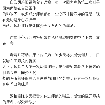
自己阴差阳错的肏了师娘，第一次因为春药第二次则是
因为师娘在自己圣体
的影响下，或多或少师娘都有一些心不甘情不愿的意思，现
在无论是身心尽归于
自己。这种征服感让陈少天发自内的的满足。
连忙小心万分的将师娘青色的薄纱制衣物拖了下去，放
在一旁。
看着乖巧躺在床上的师娘，陈少天将头慢慢侧去，一口
就吻在了师娘的骄唇
之上，这是二人第一次深情接吻，感受着师娘骄唇上传来的
胭脂芳香，陈少天贪
婪的呼吸着师娘夹杂着体香与胭脂的芳香，还有一丝丝师娘
鼻中呼出的味道。
紧接着陈少天把舌头伸进师娘的嘴里，慢慢的撬开师娘
的牙齿，感受着陈少