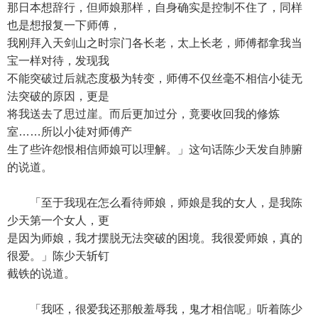
那日本想辞行，但师娘那样，自身确实是控制不住了，同样
也是想报复一下师傅，
我刚拜入天剑山之时宗门各长老，太上长老，师傅都拿我当
宝一样对待，发现我
不能突破过后就态度极为转变，师傅不仅丝毫不相信小徒无
法突破的原因，更是
将我送去了思过崖。而后更加过分，竟要收回我的修炼
室……所以小徒对师傅产
生了些许怨恨相信师娘可以理解。」这句话陈少天发自肺腑
的说道。
「至于我现在怎么看待师娘，师娘是我的女人，是我陈
少天第一个女人，更
是因为师娘，我才摆脱无法突破的困境。我很爱师娘，真的
很爱。」陈少天斩钉
截铁的说道。
「我呸，很爱我还那般羞辱我，鬼才相信呢」听着陈少