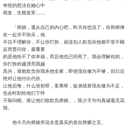
奇怪的想法在她心中
萌发，生根发芽……
「师娘，遵从自己的内心吧，昨天你也说了，你和师傅
在一起并不快乐，他
不仅不理解你，不让你打扮，就连别人欺负你他都不管不顾
反而责问你，最重要
的是他给不了你幸福，而且他也已经死了。我会理解你的，
你打扮的越漂亮我越
高兴，谁敢欺负你我杀他全家，即使现在修为不够，但日后
绝对让他付出代价。
让他后悔，什么张初呀，姜离呀，徒弟就算现在修为不足，
也会时刻给他们下绊
子敲闷棍。谁让他们敢欺负师娘。」陈少天句句真诚毫无花
假。
他今天向师娘所说全是真实的发自肺腑之言。