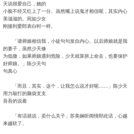
天说很爱自己，她的
小脸不经又红上了一分。虽然嘴上说鬼才相信呢，其实内心
美滋滋的。宛如少女
刚接到爱郎表白时一样。
「请师娘相信我，小徒句句发自内心。以后师娘就是我
的妻子，虽然少天修
为低微，如果师娘遇到危险，少天就算拼上命去，也要保护
好师娘。」陈少天句
句真心
「而且，其实，这个，让我怎么说才好呢……」陈少天
用力敲打的脑袋支支
吾吾的说着
「有话就说，卖什么关子」苏美娴听闻情郎此话，心越
来越软了。