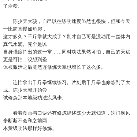
了齑粉。
陈少天大骇，自己以往练功速度虽然也很快，但和今天
一比简直慢如龟爬，
这才多久？千斤掌就大成了？刚才自己可是没动用一丝体内
真气水滴。完全是以
自身强度挥出的这一掌……同时功法果然可怕，自己的天赋
更是可怕，没想到圣
体被激活之后竟然连修炼天赋也增长了这么多。
连忙拿出千斤拳继续练习。片刻后千斤拳也修炼到了大
成。陈少天就开始尝
试修炼那本地级功法疾风步。
看着图画与口诀还有修炼描述陈少天就知道，这门疾风
步断断不会和之前两
本黄级功法那样好修炼。