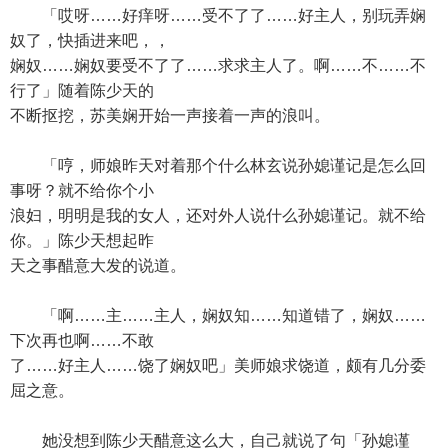
「哎呀……好痒呀……受不了了……好主人，别玩弄娴
奴了，快插进来吧，，
娴奴……娴奴要受不了了……求求主人了。啊……不……不
行了」随着陈少天的
不断抠挖，苏美娴开始一声接着一声的浪叫。
「哼，师娘昨天对着那个什么林玄说孙媳谨记是怎么回
事呀？就不给你个小
浪妇，明明是我的女人，还对外人说什么孙媳谨记。就不给
你。」陈少天想起昨
天之事醋意大发的说道。
「啊……主……主人，娴奴知……知道错了，娴奴……
下次再也啊……不敢
了……好主人……饶了娴奴吧」美师娘求饶道，颇有几分委
屈之意。
她没想到陈少天醋意这么大，自己就说了句「孙媳谨