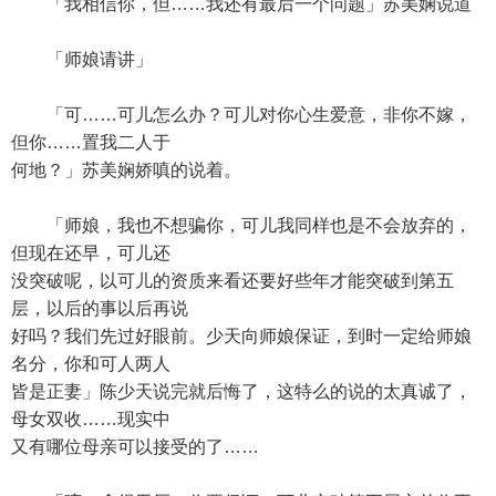
「我相信你，但……我还有最后一个问题」苏美娴说道
「师娘请讲」
「可……可儿怎么办？可儿对你心生爱意，非你不嫁，
但你……置我二人于
何地？」苏美娴娇嗔的说着。
「师娘，我也不想骗你，可儿我同样也是不会放弃的，
但现在还早，可儿还
没突破呢，以可儿的资质来看还要好些年才能突破到第五
层，以后的事以后再说
好吗？我们先过好眼前。少天向师娘保证，到时一定给师娘
名分，你和可人两人
皆是正妻」陈少天说完就后悔了，这特么的说的太真诚了，
母女双收……现实中
又有哪位母亲可以接受的了……