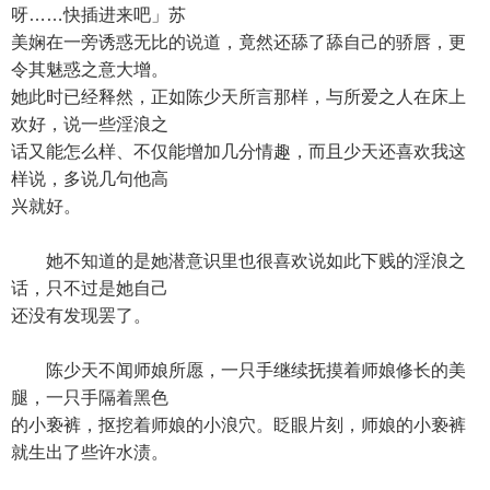
呀……快插进来吧」苏
美娴在一旁诱惑无比的说道，竟然还舔了舔自己的骄唇，更
令其魅惑之意大增。
她此时已经释然，正如陈少天所言那样，与所爱之人在床上
欢好，说一些淫浪之
话又能怎么样、不仅能增加几分情趣，而且少天还喜欢我这
样说，多说几句他高
兴就好。
她不知道的是她潜意识里也很喜欢说如此下贱的淫浪之
话，只不过是她自己
还没有发现罢了。
陈少天不闻师娘所愿，一只手继续抚摸着师娘修长的美
腿，一只手隔着黑色
的小亵裤，抠挖着师娘的小浪穴。眨眼片刻，师娘的小亵裤
就生出了些许水渍。