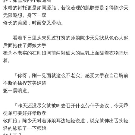
唇，如雪般的小脸随着
水粉的衬托更是如同凝脂，若隐若现的肌肤更是引得陈少天
无限遐想。身下一双
修长的美腿，时而交叉滑动。
看着平日里从未见过打扮的师娘陈少天见状从色心大起
后面抱住了师娘大手
极为不老实的在师娘胸前两颗硕大的巨乳上面隔着衣物把玩
着。
「你呀，刚一见面就这么不老实」感受大手在自己胸前
不断的揉捏苏美娴娇
躯一震嗔道。
「昨天还没尽兴就被叫去召开什么劳什子会议，今天乖
徒弟可要好好孝敬孝
敬师娘」陈少天对着师娘耳边轻轻说道，说完就伸出舌头轻
轻的舔舐了一下师娘