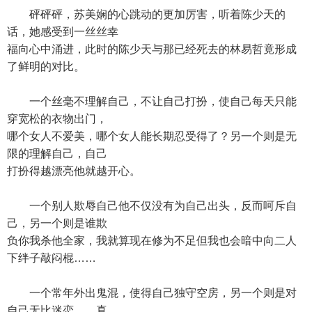
砰砰砰，苏美娴的心跳动的更加厉害，听着陈少天的
话，她感受到一丝丝幸
福向心中涌进，此时的陈少天与那已经死去的林易哲竟形成
了鲜明的对比。
一个丝毫不理解自己，不让自己打扮，使自己每天只能
穿宽松的衣物出门，
哪个女人不爱美，哪个女人能长期忍受得了？另一个则是无
限的理解自己，自己
打扮得越漂亮他就越开心。
一个别人欺辱自己他不仅没有为自己出头，反而呵斥自
己，另一个则是谁欺
负你我杀他全家，我就算现在修为不足但我也会暗中向二人
下绊子敲闷棍……
一个常年外出鬼混，使得自己独守空房，另一个则是对
自己无比迷恋……真