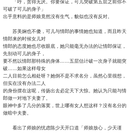
「哼，贪得无厌。你要保证，可儿突破第五层之前你不
可破了可儿的身子」
出乎意料的是师娘竟然没有生气，貌似也没有反对。
苏美娴也不傻，可儿与情郎的事情她也知道，而且昨天
情郎来的时候女儿对
情郎的态度她也尽收眼底，她只能毫无办法的让情郎保证，
先别动可儿的身子，
要不然以情郎那特殊的身体……五层估计破一次身子就能突
破……如果这样母女
二人目前怎么相处呀？她倒不是不求名分，虽然心里很想，
但实在没有办法二人
的身份摆在这呢，传扬出去必定天下大惊。她认为只能与情
郎做一对地下夫妻了。
眼神中多了几分的落寞，世上哪有女人想这样？没有名分的
做暗中夫妻。
看出了师娘的忧虑陈少天开口道「师娘放心，少天谨