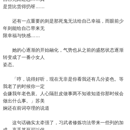
是货比货得扔呀……
还有一点重要的则是那死鬼无法给自己幸福，而眼前少
年则能给自己带来无
限幸福与快感……
她的心逐渐的开始融化，气势也从之前的盛怒状态逐渐
转变成了一番小女人
姿态。
「哼，说得好听，现在无非是你看我还有几分姿色。等
我老了的时候你一定
会嫌我年老色衰。人心隔肚皮做事两不知谁知道你那时候会
做出什么事。」苏美
娴还在前词夺理的说道
这句话确实太牵强了，习武者修炼功法带来一些列的加
成，高手甚至可以保