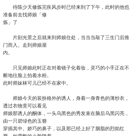
待陈少天修炼完疾风步时已经来到了下午，此时的他也
准备前去找师娘「修
炼」了
片刻光景之后就来到师娘住处，当当当敲了三生门后推
门而入。走到师娘屋
内。
只见师娘此时正在对着镜子化着妆，灵巧的小手正在不
断地往脸上拍着水粉。
此时师妹林可儿已经不在家中。
师娘今天的装扮格外的诱人，身着一身青色的薄纱衣，
透过衣物竟可以看见
师娘那诱人的酮体，一头乌黑色的秀发束在脑后乌黑闪亮，
由一只碧绿色的玉簪
穿插其中。娇巧的鼻子，以及那已经上好了胭脂的烈焰红