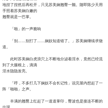
地捏了捏然后再松开，只见苏美娴翘臀一颤。随即陈少天用
手照着苏美娴白嫩的
翘臀就是一巴掌。
「啪」的一声脆响
「别……别打了……娴奴知道错了。」苏美娴继续求饶
道。
此时苏美娴白虎浪穴上不断地分泌着淫水，竟然已经流
到了大腿根上，滴滴
淫水隐隐发亮。
「哼，不多打几下娴奴不会长记性」说完屋内想起了一
阵「啪啪」之声。
丰满的翘臀上红起了一道道掌印，臀波也是接连不断的
出现。