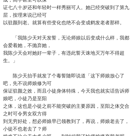
证七八十岁还和年轻时一样秀丽可人。她已经突破到了第九
层，按理来说已经可
以驻颜到老。就算有些变化也绝不会变成鹤发老者那样。
「我陈少天对天发誓，无论师娘以后变成什么样，我都
会爱着她，不抛弃她，
我陈少天会对她好一辈子，有违此誓天诛地灭万年不得超
生。」
陈少天抬手就发了个毒誓随即说道「这下师娘放心了
吧，先不说师娘修为可
保证驻颜之效，而且小徒身体特殊，今天我也就实话告诉师
娘吧，小徒乃是至阳
之体，这也是小徒之前不能突破的主要原因，至阳之体交合
之时可令男女双方得
到无穷好处，想必师娘早已领教到了，再说，师娘老去了，
小徒不也老去了？师