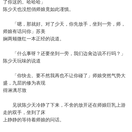
了你这的。哈哈哈」
陈少天也没想俏师娘竟如此谨慎。
「嗯，那就好。对了少天，你先放手，坐到一旁，师，
师娘有话问你」苏美
娴两颊微红一本正经的说道。
「什么事呀？还要坐到一旁，我们边肏边说不行吗？」
陈少天玩味的说道
「你快去。要不然我再也不让你碰了」师娘突然气势大
盛，九层的修为表现
得淋漓尽致
见状陈少天冷静了下来，不舍的放开还在师娘巨乳上游
走的双手，坐到了床
上静静的等待着师娘的问话。