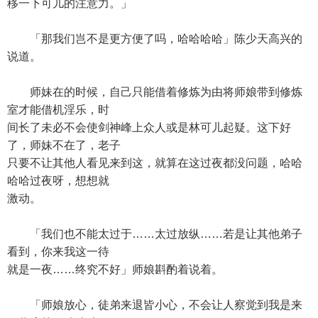
移一下可儿的注意力。」
「那我们岂不是更方便了吗，哈哈哈哈」陈少天高兴的
说道。
师妹在的时候，自己只能借着修炼为由将师娘带到修炼
室才能借机淫乐，时
间长了未必不会使剑神峰上众人或是林可儿起疑。这下好
了，师妹不在了，老子
只要不让其他人看见来到这，就算在这过夜都没问题，哈哈
哈哈过夜呀，想想就
激动。
「我们也不能太过于……太过放纵……若是让其他弟子
看到，你来我这一待
就是一夜……终究不好」师娘斟酌着说着。
「师娘放心，徒弟来退皆小心，不会让人察觉到我是来