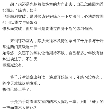
想了想还是先朝着修炼室的方向走去，自己怎能因为淫
欲而忘了练功，如今
已经顺利突破，是时候该好好练习一下功法可，心法层数固
然可以通过与师娘双
修从而突破，但功法可是要通过自身不断的练习领悟。
来到练功室内，陈少天迫不及待的拿出了千斤拳与千斤
掌这两门黄级逐一开
始修炼，久违了的练功让他期待不以，自己都多少年没有修
炼过功法了。不知天
赋衰减没有。
将千斤掌法拿出熟读一遍后开始练习，刚练习没多久，
陈少天就惊讶的发现，
貌似已经上手了。
于是抬手对着练功室内的木人挥起一掌。只听「砰」的
一声面前木人便化为