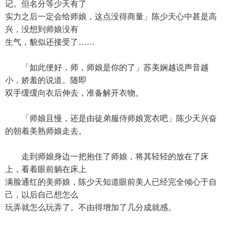
记。但名分等少天有了
实力之后一定会给师娘，这点没得商量」陈少天心中甚是高
兴，没想到师娘没有
生气，貌似还接受了……
「如此便好，师，师娘是你的了」苏美娴越说声音越
小，娇羞的说道。随即
双手缓缓向衣后伸去，准备解开衣物。
「师娘且慢，还是由徒弟服侍师娘宽衣吧」陈少天兴奋
的朝着美熟师娘走去。
走到师娘身边一把抱住了师娘，将其轻轻的放在了床
上，看着眼前躺在床上
满脸通红的美师娘，陈少天知道眼前美人已经完全倾心于自
己，以后自己想怎么
玩弄就怎么玩弄了。不由得增加了几分成就感。