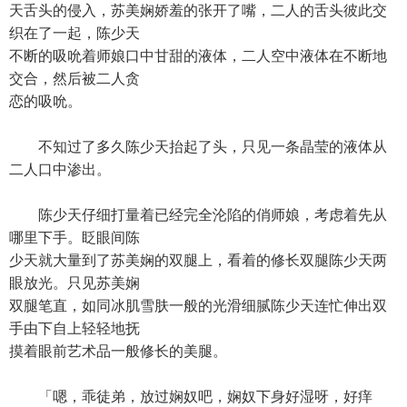
天舌头的侵入，苏美娴娇羞的张开了嘴，二人的舌头彼此交
织在了一起，陈少天
不断的吸吮着师娘口中甘甜的液体，二人空中液体在不断地
交合，然后被二人贪
恋的吸吮。
不知过了多久陈少天抬起了头，只见一条晶莹的液体从
二人口中渗出。
陈少天仔细打量着已经完全沦陷的俏师娘，考虑着先从
哪里下手。眨眼间陈
少天就大量到了苏美娴的双腿上，看着的修长双腿陈少天两
眼放光。只见苏美娴
双腿笔直，如同冰肌雪肤一般的光滑细腻陈少天连忙伸出双
手由下自上轻轻地抚
摸着眼前艺术品一般修长的美腿。
「嗯，乖徒弟，放过娴奴吧，娴奴下身好湿呀，好痒