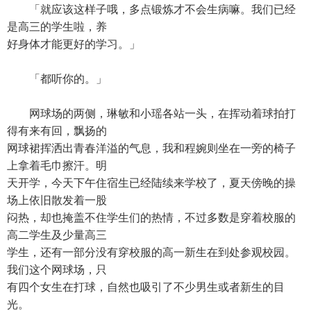
「就应该这样子哦，多点锻炼才不会生病嘛。我们已经
是高三的学生啦，养
好身体才能更好的学习。」
「都听你的。」
网球场的两侧，琳敏和小瑶各站一头，在挥动着球拍打
得有来有回，飘扬的
网球裙挥洒出青春洋溢的气息，我和程婉则坐在一旁的椅子
上拿着毛巾擦汗。明
天开学，今天下午住宿生已经陆续来学校了，夏天傍晚的操
场上依旧散发着一股
闷热，却也掩盖不住学生们的热情，不过多数是穿着校服的
高二学生及少量高三
学生，还有一部分没有穿校服的高一新生在到处参观校园。
我们这个网球场，只
有四个女生在打球，自然也吸引了不少男生或者新生的目
光。