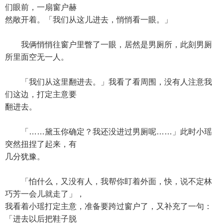
们眼前，一扇窗户赫
然敞开着。「我们从这儿进去，悄悄看一眼。」
我俩悄悄往窗户里瞥了一眼，居然是男厕所，此刻男厕
所里面空无一人。
「我们从这里翻进去。」我看了看周围，没有人注意我
们这边，打定主意要
翻进去。
「……黛玉你确定？我还没进过男厕呢……」此时小瑶
突然扭捏了起来，有
几分犹豫。
「怕什么，又没有人，我帮你盯着外面，快，说不定林
巧芳一会儿就走了」，
我看着小瑶打定主意，准备要跨过窗户了，又补充了一句：
「进去以后把鞋子脱