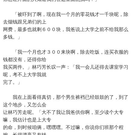
「被吓到了啊，现在我一个月的零花钱才一千块呢，除
去烟钱跟兄弟们的上
网费，最多也就剩６００块，我爸说上大学之前不给我那么
多钱。」
「我一个月也才３００来块啊，除去吃饭，连买衣服的
钱都没有，还得你给
我买两件。」林巧芳长叹一声：「我一会儿还得去课室学习
呢，考不上大学我就
完了。」
我在上面看得真切，那个男生裤裆已经鼓鼓的了，到了
这个地步，又怎么会
让林巧芳走呢。「大不了我让我爸供你啊，至少读个大专
嘛，我估计也是上大专
的命，到时候咱俩，嘿嘿嘿。不过嘛，你说你们班那个程
婉，长得漂亮又有钱，