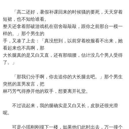
「高二还好，暑假补课回来的时候骚的要死，天天穿着
短裙，也不知给谁看。
整天还拿着部破游戏机在宿舍敲敲敲，跟你之前那台一模一
样的。」那个男生的
手，又凑了上去：「真没想到，以前穿着校服看不出来，她
看起来也不高啊，那
大长腿真的是又白又直，还有那细腰，估计没几个男人受得
了。」
「那我们分手啊，你去追你的大长腿去吧。」那个男生
突然的直男发言，把
林巧芳气得挣开他的双手，想要离开礼堂。
不过说起来，我的腿确实是又白又长，皮肤还很光滑
呢。
可是小瑶刚刚摸下一楼，如果他们此时出去，万一撞个