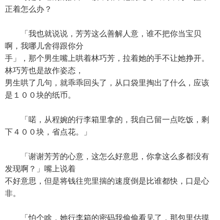
正着怎么办？
「我也就说说，芳芳这么善解人意，谁不把你当宝贝
啊，我哪儿舍得跟你分
手」，那个男生嘴上哄着林巧芳，拉着她的手不让她挣开。
林巧芳也是故作姿态，
男生哄了几句，就乖乖回头了，从口袋里掏出了什么，应该
是１００块的纸币。
「喏，从程婉的行李箱里拿的，我自己留一点吃饭，剩
下４００块，省点花。」
「谢谢芳芳的心意，这怎么好意思，你拿这么多都没有
发现啊？」嘴上说着
不好意思，但是将钱往兜里揣的速度倒是比谁都快，口是心
非。
「怕个啥，她行李箱的密码我偷偷看见了，那包里估摸