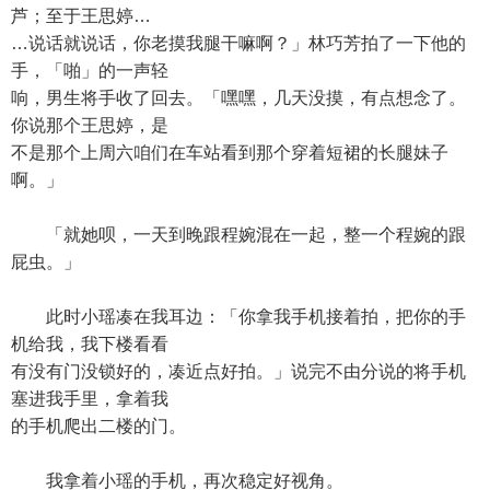
芦；至于王思婷…
…说话就说话，你老摸我腿干嘛啊？」林巧芳拍了一下他的
手，「啪」的一声轻
响，男生将手收了回去。「嘿嘿，几天没摸，有点想念了。
你说那个王思婷，是
不是那个上周六咱们在车站看到那个穿着短裙的长腿妹子
啊。」
「就她呗，一天到晚跟程婉混在一起，整一个程婉的跟
屁虫。」
此时小瑶凑在我耳边：「你拿我手机接着拍，把你的手
机给我，我下楼看看
有没有门没锁好的，凑近点好拍。」说完不由分说的将手机
塞进我手里，拿着我
的手机爬出二楼的门。
我拿着小瑶的手机，再次稳定好视角。