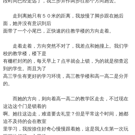
段时间已经走远了，我三步并作两步往那个方向跑去。
走到离她只有５０米的距离，我放慢了脚步跟在她后
面，她并没有意识到后
面带了一个小尾巴，正快速的往教学楼的方向走着。
走着走着，方向突然不对了，我差点和她撞上。我们学
校的教学楼，楼下是
有栅栏封闭的，每天早上７点半就会上锁，为的就是彻查迟
到的学生。而且为了
高三学生有更好的学习环境，高三教学楼和高一高二是分开
的。
而她的方向，则向着高一高二的教学区走去，不过现在
这边这个门是锁着的
啊。她往这边走，难道要去礼堂？但是平常这个时间，她都
迫不及待的会在教室
里学习，我按捺住好奇心慢慢跟着她，这是我人生第一次玩