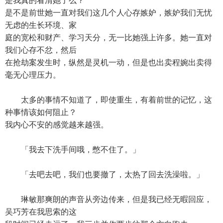
是我真的看清她了么？
是不是前世她一直对我们这几个人心存嫉妒，嫉妒我们无忧
无虑的生长环境、家
庭的宽松和财产、学习天分，无一比她强上许多。她一直对
我们心存不忿，然后
在抢劫案发生时，纵然是灵机一动，但是也出卖程婉出卖得
毫无心理压力。
太多的事情不知道了，即使重生，有着前世的记忆，这
种事情该如何阻止？
我内心不安的感觉越来越强。
「我去下洗手间哦，憋不住了。」
「去吧去吧，我们也要撤了，太热了回去洗澡啦。」
琳敏那爽朗的声音从旁边传来，但是我已经无暇回应，
吴巧芳在我思索的这