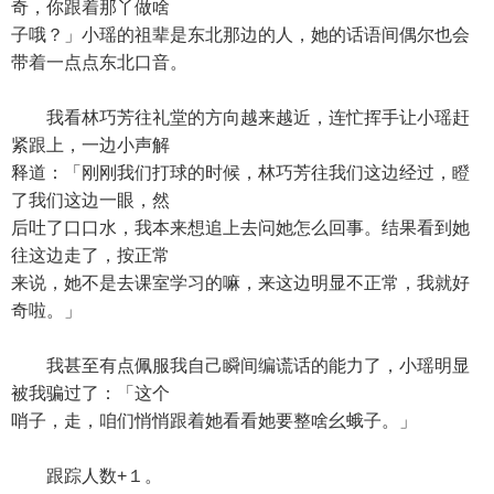
奇，你跟着那丫做啥
子哦？」小瑶的祖辈是东北那边的人，她的话语间偶尔也会
带着一点点东北口音。
我看林巧芳往礼堂的方向越来越近，连忙挥手让小瑶赶
紧跟上，一边小声解
释道：「刚刚我们打球的时候，林巧芳往我们这边经过，瞪
了我们这边一眼，然
后吐了口口水，我本来想追上去问她怎么回事。结果看到她
往这边走了，按正常
来说，她不是去课室学习的嘛，来这边明显不正常，我就好
奇啦。」
我甚至有点佩服我自己瞬间编谎话的能力了，小瑶明显
被我骗过了：「这个
哨子，走，咱们悄悄跟着她看看她要整啥幺蛾子。」
跟踪人数+１。