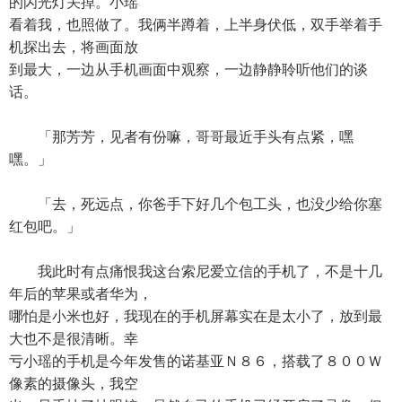
的闪光灯关掉。小瑶
看着我，也照做了。我俩半蹲着，上半身伏低，双手举着手
机探出去，将画面放
到最大，一边从手机画面中观察，一边静静聆听他们的谈
话。
「那芳芳，见者有份嘛，哥哥最近手头有点紧，嘿
嘿。」
「去，死远点，你爸手下好几个包工头，也没少给你塞
红包吧。」
我此时有点痛恨我这台索尼爱立信的手机了，不是十几
年后的苹果或者华为，
哪怕是小米也好，我现在的手机屏幕实在是太小了，放到最
大也不是很清晰。幸
亏小瑶的手机是今年发售的诺基亚Ｎ８６，搭载了８００Ｗ
像素的摄像头，我空