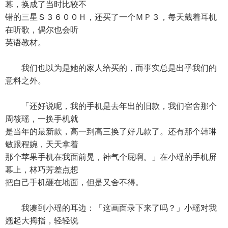
幕，换成了当时比较不
错的三星Ｓ３６００Ｈ，还买了一个ＭＰ３，每天戴着耳机
在听歌，偶尔也会听
英语教材。
我们也以为是她的家人给买的，而事实总是出乎我们的
意料之外。
「还好说呢，我的手机是去年出的旧款，我们宿舍那个
周筱瑶，一换手机就
是当年的最新款，高一到高三换了好几款了。还有那个韩琳
敏跟程婉，天天拿着
那个苹果手机在我面前晃，神气个屁啊。」在小瑶的手机屏
幕上，林巧芳差点想
把自己手机砸在地面，但是又舍不得。
我凑到小瑶的耳边：「这画面录下来了吗？」小瑶对我
翘起大拇指，轻轻说