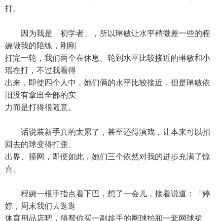
打。
因为我是「初学者」，所以琳敏让水平稍微差一些的程
婉做我的陪练，刚刚
打完一轮，我们两个在休息。轮到水平比较接近的琳敏和小
瑶在打，不过我看得
出来，即使四个人中，她们俩的水平比较接近，但是琳敏依
旧没有拿出全部的实
力而是打得很随意。
话说装新手真的太累了，甚至还得演戏，让本来可以扣
回去的球变得打歪、
出界、撞网，即便如此，她们三个依然对我的进步充满了惊
喜。
程婉一根手指点着下巴，想了一会儿，接着说道：「婷
婷，周末我们去逛逛
体育用品店吧，得帮你买一副趁手的网球拍和一套网球裙