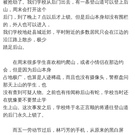
被抢劫了。我们学校从后门出去，有一条登山道可以登上后
山，周末会打开这个
后门，到了晚上７点以后才上锁。但是后山本身却没有围栏
的，外人也可以进入，
我们学校地处县城近郊，平时附近的多数居民只会在江边的
沿江路上散步，极少
踏足后山。
在周末很多学生喜欢相约爬山，或者小情侣在那边约
会，但是因为后山本身
占地极广，也算是人迹稀疏，而且也没有摄像头，警察盘问
那天上山的学生，也
没有查到可疑人物。之前也有传闻称后山有蛇，学校当时还
在犹豫要不要禁止学
生上山。这次事发之后，学校终于名正言顺的将通往登山道
的后门永久上锁了。
而五一劳动节过后，林巧芳的手机，从原来的黑白屏