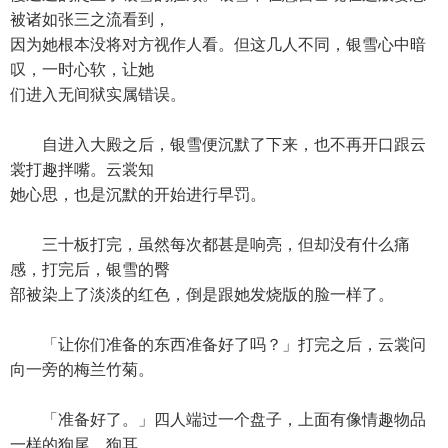
被诸如张三之流看到，
因为她根本没将对方视作人看。但这几人不同，银雪心中暗
叹，一时心软，让她
们进入无间狱实属错误。
自进入大殿之后，银雪便沉默了下来，也不再开口跟云
裳打趣拌嘴。云裳知
她心思，也是沉默的开始进行早罚。
三十板打完，虽然每次都甚是响亮，但却没有什么痛
感，打完后，银雪的臀
部被染上了淡淡的红色，倒是跟她发烧版的脸一样了。
「让你们准备的东西准备好了吗？」打完之后，云裳问
向一旁的梅兰竹菊。
「准备好了。」四人端过一个盘子，上面有像情趣物品
一样的狗尾，狗耳，