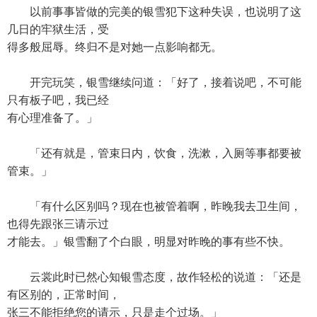
以前事事皆做的完美的银雪犯下这种失误，也说明了这
几日的牢狱生活，受
得多般屈辱。终归不是对她一点影响都无。
开完玩笑，银雪继续问道：「好了，接着说吧，不可能
只有板子吧，我已经
有心理准备了。」
「还有就是，管束日内，饮食，洗漱，入厕等事都要被
管束。」
「有什么区别吗？现在也被管着啊，昨晚我去卫生间，
也得先跟张三请示过
才能去。」银雪翻了个白眼，明显对昨晚的事有些不快。
云裳此时已然心知银雪态度，故作轻松的说道：「还是
有区别的，正常时间，
张三不能拒绝您的请示，只是走个过场。」