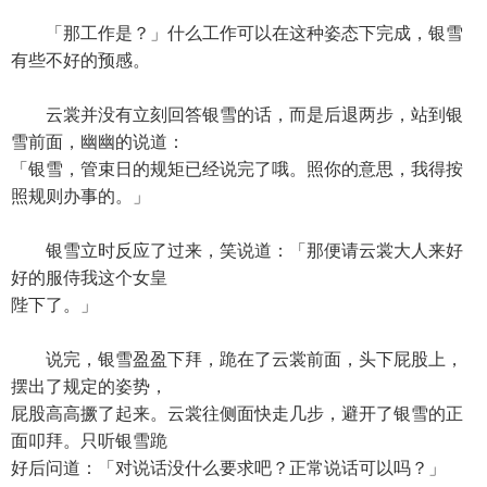
「那工作是？」什么工作可以在这种姿态下完成，银雪
有些不好的预感。
云裳并没有立刻回答银雪的话，而是后退两步，站到银
雪前面，幽幽的说道：
「银雪，管束日的规矩已经说完了哦。照你的意思，我得按
照规则办事的。」
银雪立时反应了过来，笑说道：「那便请云裳大人来好
好的服侍我这个女皇
陛下了。」
说完，银雪盈盈下拜，跪在了云裳前面，头下屁股上，
摆出了规定的姿势，
屁股高高撅了起来。云裳往侧面快走几步，避开了银雪的正
面叩拜。只听银雪跪
好后问道：「对说话没什么要求吧？正常说话可以吗？」