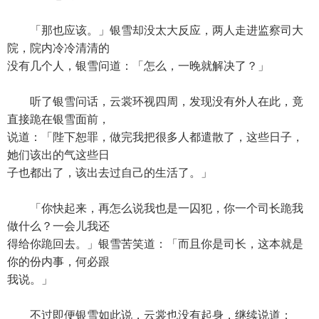
「那也应该。」银雪却没太大反应，两人走进监察司大
院，院内冷冷清清的
没有几个人，银雪问道：「怎么，一晚就解决了？」
听了银雪问话，云裳环视四周，发现没有外人在此，竟
直接跪在银雪面前，
说道：「陛下恕罪，做完我把很多人都遣散了，这些日子，
她们该出的气这些日
子也都出了，该出去过自己的生活了。」
「你快起来，再怎么说我也是一囚犯，你一个司长跪我
做什么？一会儿我还
得给你跪回去。」银雪苦笑道：「而且你是司长，这本就是
你的份内事，何必跟
我说。」
不过即便银雪如此说，云裳也没有起身，继续说道：