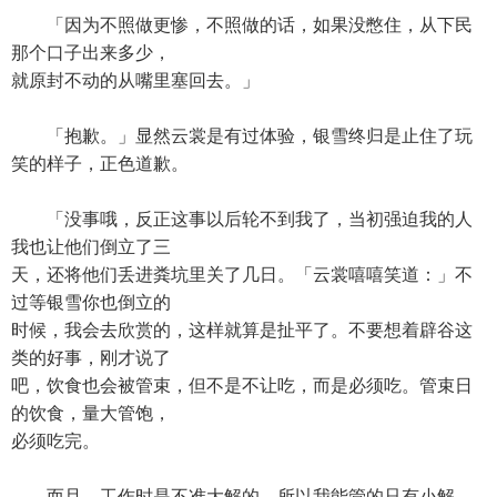
「因为不照做更惨，不照做的话，如果没憋住，从下民
那个口子出来多少，
就原封不动的从嘴里塞回去。」
「抱歉。」显然云裳是有过体验，银雪终归是止住了玩
笑的样子，正色道歉。
「没事哦，反正这事以后轮不到我了，当初强迫我的人
我也让他们倒立了三
天，还将他们丢进粪坑里关了几日。「云裳嘻嘻笑道：」不
过等银雪你也倒立的
时候，我会去欣赏的，这样就算是扯平了。不要想着辟谷这
类的好事，刚才说了
吧，饮食也会被管束，但不是不让吃，而是必须吃。管束日
的饮食，量大管饱，
必须吃完。
而且，工作时是不准大解的，所以我能管的只有小解，