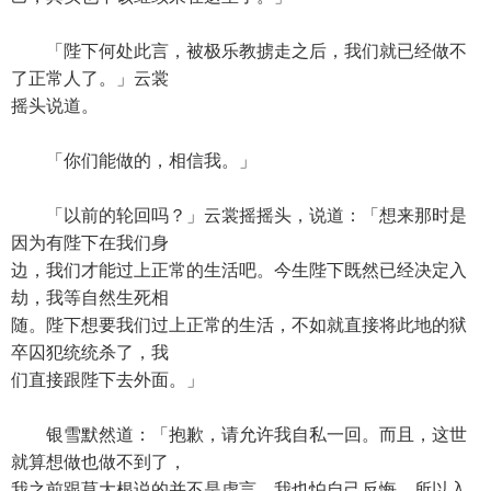
「陛下何处此言，被极乐教掳走之后，我们就已经做不
了正常人了。」云裳
摇头说道。
「你们能做的，相信我。」
「以前的轮回吗？」云裳摇摇头，说道：「想来那时是
因为有陛下在我们身
边，我们才能过上正常的生活吧。今生陛下既然已经决定入
劫，我等自然生死相
随。陛下想要我们过上正常的生活，不如就直接将此地的狱
卒囚犯统统杀了，我
们直接跟陛下去外面。」
银雪默然道：「抱歉，请允许我自私一回。而且，这世
就算想做也做不到了，
我之前跟莫大根说的并不是虚言，我也怕自己反悔，所以入