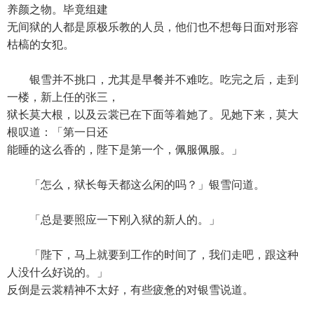
养颜之物。毕竟组建
无间狱的人都是原极乐教的人员，他们也不想每日面对形容
枯槁的女犯。
银雪并不挑口，尤其是早餐并不难吃。吃完之后，走到
一楼，新上任的张三，
狱长莫大根，以及云裳已在下面等着她了。见她下来，莫大
根叹道：「第一日还
能睡的这么香的，陛下是第一个，佩服佩服。」
「怎么，狱长每天都这么闲的吗？」银雪问道。
「总是要照应一下刚入狱的新人的。」
「陛下，马上就要到工作的时间了，我们走吧，跟这种
人没什么好说的。」
反倒是云裳精神不太好，有些疲惫的对银雪说道。