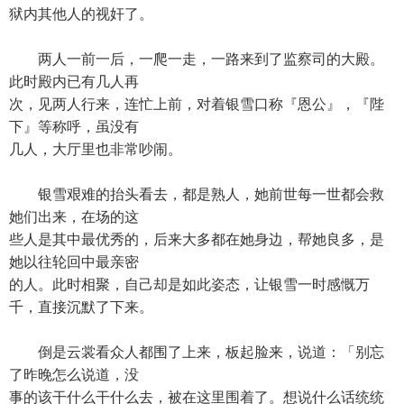
狱内其他人的视奸了。
两人一前一后，一爬一走，一路来到了监察司的大殿。
此时殿内已有几人再
次，见两人行来，连忙上前，对着银雪口称『恩公』，『陛
下』等称呼，虽没有
几人，大厅里也非常吵闹。
银雪艰难的抬头看去，都是熟人，她前世每一世都会救
她们出来，在场的这
些人是其中最优秀的，后来大多都在她身边，帮她良多，是
她以往轮回中最亲密
的人。此时相聚，自己却是如此姿态，让银雪一时感慨万
千，直接沉默了下来。
倒是云裳看众人都围了上来，板起脸来，说道：「别忘
了昨晚怎么说道，没
事的该干什么干什么去，被在这里围着了。想说什么话统统