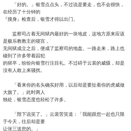
「好的。」银雪点点头，不过说是要走，也不会很快，
在经历了十分钟的
『搜身』检查后，银雪才得以出门。
监察司占着无间狱内最好的一块地皮，这地方原来应该
是极乐教教主的寝宫，
无间狱成立之后，便成了监察司的地盘。一路走来，路上也
碰到了许多带着囚犯
的狱卒，纷纷向银雪行注目礼。不过碍于云裳的威慑，却是
没有人敢上来骚扰。
「看来你的名头确实好用，以后却是要扯着你的虎威做
大旗了。」此时两人
独处，银雪态度也轻松了许多。
「陛下说笑了。」云裳苦笑道：「我能跟您一起也只限
于今天，往后却是要
让张三送您的。」