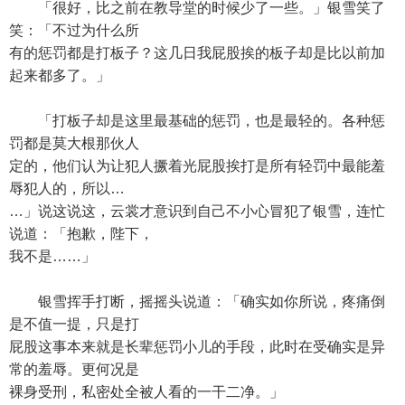
「很好，比之前在教导堂的时候少了一些。」银雪笑了
笑：「不过为什么所
有的惩罚都是打板子？这几日我屁股挨的板子却是比以前加
起来都多了。」
「打板子却是这里最基础的惩罚，也是最轻的。各种惩
罚都是莫大根那伙人
定的，他们认为让犯人撅着光屁股挨打是所有轻罚中最能羞
辱犯人的，所以…
…」说这说这，云裳才意识到自己不小心冒犯了银雪，连忙
说道：「抱歉，陛下，
我不是……」
银雪挥手打断，摇摇头说道：「确实如你所说，疼痛倒
是不值一提，只是打
屁股这事本来就是长辈惩罚小儿的手段，此时在受确实是异
常的羞辱。更何况是
裸身受刑，私密处全被人看的一干二净。」