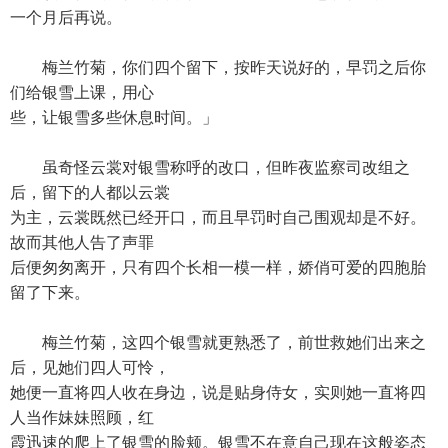
一个月后再说。
梅兰竹菊，你们四个留下，按昨天说好的，早罚之后你
们给银雪上课，用心
些，让银雪多些休息时间。」
虽奇怪云裳对银雪称呼的改口，但昨夜监察司改组之
后，留下的人都以云裳
为主，云裳既然已经开口，而且早罚时自己围观却是不好。
故而其他人告了声罪
后便匆匆离开，只有四个长相一模一样，娇俏可爱的四胞胎
留了下来。
梅兰竹菊，这四个银雪就更熟悉了，前世救她们出来之
后，见她们四人可怜，
她便一直将四人收在身边，说是贴身侍女，实则她一直将四
人当作妹妹照顾，红
霞迅速的爬上了银雪的脸颊。银雪不在意自己现在这般姿态