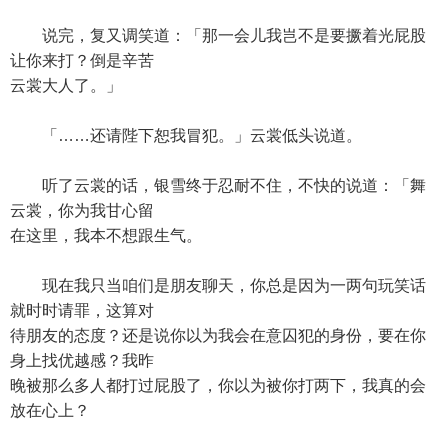
说完，复又调笑道：「那一会儿我岂不是要撅着光屁股
让你来打？倒是辛苦
云裳大人了。」
「……还请陛下恕我冒犯。」云裳低头说道。
听了云裳的话，银雪终于忍耐不住，不快的说道：「舞
云裳，你为我甘心留
在这里，我本不想跟生气。
现在我只当咱们是朋友聊天，你总是因为一两句玩笑话
就时时请罪，这算对
待朋友的态度？还是说你以为我会在意囚犯的身份，要在你
身上找优越感？我昨
晚被那么多人都打过屁股了，你以为被你打两下，我真的会
放在心上？