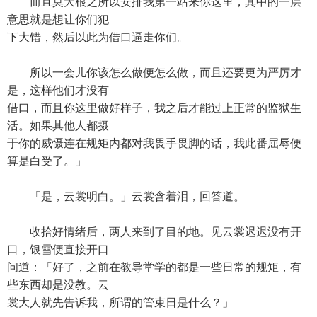
而且莫大根之所以安排我第一站来你这里，其中的一层
意思就是想让你们犯
下大错，然后以此为借口逼走你们。
所以一会儿你该怎么做便怎么做，而且还要更为严厉才
是，这样他们才没有
借口，而且你这里做好样子，我之后才能过上正常的监狱生
活。如果其他人都摄
于你的威慑连在规矩内都对我畏手畏脚的话，我此番屈辱便
算是白受了。」
「是，云裳明白。」云裳含着泪，回答道。
收拾好情绪后，两人来到了目的地。见云裳迟迟没有开
口，银雪便直接开口
问道：「好了，之前在教导堂学的都是一些日常的规矩，有
些东西却是没教。云
裳大人就先告诉我，所谓的管束日是什么？」