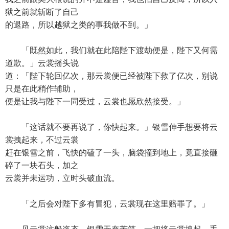
狱之前就斩断了自己
的退路，所以越狱之类的事我做不到。」
「既然如此，我们就在此陪陛下渡劫便是，陛下又何需
道歉。」云裳摇头说
道：「陛下轮回亿次，那云裳便已经被陛下救了亿次，别说
只是在此稍作辅助，
便是让我与陛下一同受过，云裳也愿欣然接受。」
「这话就不要再说了，你快起来。」银雪伸手想要将云
裳拽起来，不过云裳
赶在银雪之前，飞快的磕了一头，脑袋撞到地上，竟直接砸
碎了一块石头，加之
云裳并未运功，立时头破血流。
「之后会对陛下多有冒犯，云裳现在这里赔罪了。」