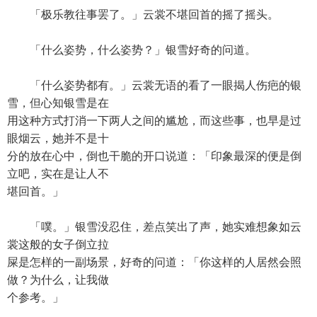
「极乐教往事罢了。」云裳不堪回首的摇了摇头。
「什么姿势，什么姿势？」银雪好奇的问道。
「什么姿势都有。」云裳无语的看了一眼揭人伤疤的银
雪，但心知银雪是在
用这种方式打消一下两人之间的尴尬，而这些事，也早是过
眼烟云，她并不是十
分的放在心中，倒也干脆的开口说道：「印象最深的便是倒
立吧，实在是让人不
堪回首。」
「噗。」银雪没忍住，差点笑出了声，她实难想象如云
裳这般的女子倒立拉
屎是怎样的一副场景，好奇的问道：「你这样的人居然会照
做？为什么，让我做
个参考。」