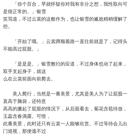
「你个百合，早就怀疑你对我有非分之想，我性取向可
是很正常的。」银雪
笑骂道，不过云裳的这般作为，也让银雪的尴尬稍稍缓解了
些。
「开始了哦。」云裳蹲顺着路一直往前就是了，记得头
不能高过屁股。」
「是是是。」银雪敷衍的应道，不过身体也动了起来，
双手支起身子，就这
么在云裳前面向前爬去。
美人爬行，当然是一番美景，尤其是美人为了让屁股一
直高于脑袋，还特意
高高的撅起了屁股的情况下，从后面看去，菊花含苞待放，
玉蕊含春滴露。可惜，
此番美景，此时还只有云裳一人能够欣赏。不过等待会儿出
门巡视，那便逃不过