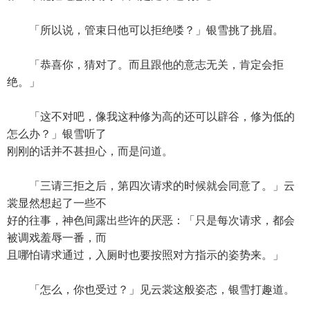
「所以说，管束日他可以拒绝喽？」银雪挑了挑眉。
「恭喜你，猜对了。而且跟他的意志无关，肯定会拒
绝。」
「这不对吧，像我这种修为高的还可以辟谷，修为低的
怎么办？」银雪听了
刚刚的话并不甚担心，而是问道。
「三请三拒之后，第四次请求的时候就会同意了。」云
裳显然想起了一些不
好的往事，神色间露出些许的厌恶：「只是每次请求，都会
被调戏羞辱一番，而
且哪怕请求通过，入厕时也要按照对方指示的姿势来。」
「怎么，你也受过？」见云裳这般姿态，银雪打趣道。