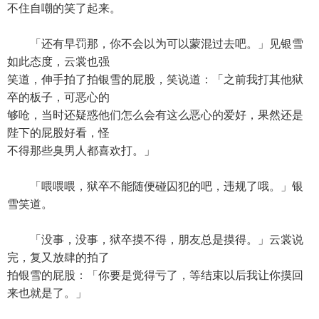
不住自嘲的笑了起来。
「还有早罚那，你不会以为可以蒙混过去吧。」见银雪
如此态度，云裳也强
笑道，伸手拍了拍银雪的屁股，笑说道：「之前我打其他狱
卒的板子，可恶心的
够呛，当时还疑惑他们怎么会有这么恶心的爱好，果然还是
陛下的屁股好看，怪
不得那些臭男人都喜欢打。」
「喂喂喂，狱卒不能随便碰囚犯的吧，违规了哦。」银
雪笑道。
「没事，没事，狱卒摸不得，朋友总是摸得。」云裳说
完，复又放肆的拍了
拍银雪的屁股：「你要是觉得亏了，等结束以后我让你摸回
来也就是了。」