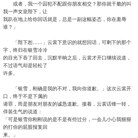
或者，我一个囚犯不配跟你朋友相交？那你就干脆的叫
我一声女皇陛下，让
我趴在地上给你回话就是，总是一副这幅姿态，你在羞辱
谁？」
「陛下恕……」云裳下意识的就想回话，可剩下的那个
字，终归在银雪冷冷
的目光下吞了回去，沉默半晌之后，云裳才开口继续说道，
不过语气却是轻松了
许多。
「银雪，刚确是我的不对，我向你道歉。」这次云裳开
口，终于不是下属的
请罪，而是朋友对朋友的诚恳道歉。接着，云裳话锋一转，
佯装生气的说道：
「可是银雪你刚刚说的是不是有些过分，一会儿小心我狠狠
的打你的屁股报复回
来。」