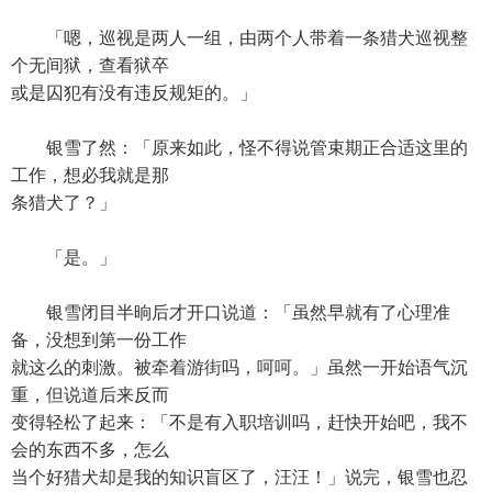
「嗯，巡视是两人一组，由两个人带着一条猎犬巡视整
个无间狱，查看狱卒
或是囚犯有没有违反规矩的。」
银雪了然：「原来如此，怪不得说管束期正合适这里的
工作，想必我就是那
条猎犬了？」
「是。」
银雪闭目半晌后才开口说道：「虽然早就有了心理准
备，没想到第一份工作
就这么的刺激。被牵着游街吗，呵呵。」虽然一开始语气沉
重，但说道后来反而
变得轻松了起来：「不是有入职培训吗，赶快开始吧，我不
会的东西不多，怎么
当个好猎犬却是我的知识盲区了，汪汪！」说完，银雪也忍