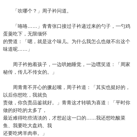
「吹哪个？」周子衿问道。
「咯咯……」青青张口接过子衿递过来的勺子，一勺鸡
蛋羹吃下，无限缅怀
的赞道：「嗯，就是这个味儿。为什么我怎么也做不出这个
味道呢……」
周子衿抱着孩子，一边哄她睡觉，一边嘿笑道：「周家
秘传，传儿不传女的。」
周青青不开心的撅起嘴，周子衿道：「其实也挺好的，
以后你想吃，我就负
责做，你负责品鉴就好。」青青这才转嗔为喜道：「平时你
做的好吃的太多了，
最近难得吃些清淡的，才想起这一口的……我还想吃酸菜
鱼、我要吃大盘鸡、我
还要吃烤羊肉串。」