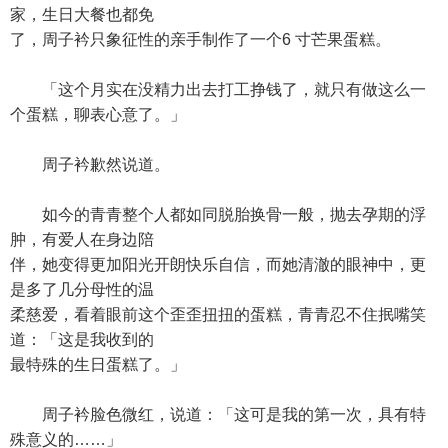
家，生日大餐也都免
了，周子衿只象征性的亲手制作了一个6 寸芒果蛋糕。
「这个月实在没精力出去打工挣钱了，就只有做这么一
个蛋糕，聊表心意了。」
周子衿歉然说道。
如今的青青整个人都如同脱胎换骨一般，抛去孕期的浮
肿，有爱人在身边陪
伴，她变得更加阳光开朗快乐自信，而她清澈的眼神中，更
是多了几分母性的温
柔慈爱，看着眼前这个歪歪扭扭的蛋糕，青青忍不住抿嘴笑
道：「这是我收到的
最特殊的生日蛋糕了。」
周子衿脸色微红，说道：「这可是我的第一次，具有特
殊意义的……」