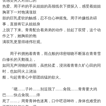
去感受男人对自己的
热爱。周子衿的手从姐姐的高领线衣下摆探入，感受着姐姐
胸罩下一对饱满涨鼓
鼓的巨乳柔软的触感，忍不住心神摇曳。周子衿嫌线衣碍
事，直接将它从姐姐身
上脱了下来。青青配合着弟弟的动作，抬起了双臂，这个动
作之下，她胸前的饱
满双乳更显得雄伟壮观。
周子衿拥抱着青青，雨点般的绵密细吻不断落在青青雪
白修长的天鹅颈上，
如同无声润物的细雨，虽然轻柔，浸润着青青久旷心田的同
时，也如同火上浇油
般，勾起青青心中那团凶猛的欲火。
「嗯……子衿……别逗我了……肏我……青青要大鸡
巴……快点肏我……痒
死了……」周青青神色迷离，口中呓语呻吟，身体也难受的