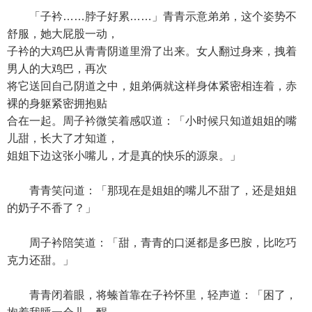
「子衿……脖子好累……」青青示意弟弟，这个姿势不
舒服，她大屁股一动，
子衿的大鸡巴从青青阴道里滑了出来。女人翻过身来，拽着
男人的大鸡巴，再次
将它送回自己阴道之中，姐弟俩就这样身体紧密相连着，赤
裸的身躯紧密拥抱贴
合在一起。周子衿微笑着感叹道：「小时候只知道姐姐的嘴
儿甜，长大了才知道，
姐姐下边这张小嘴儿，才是真的快乐的源泉。」
青青笑问道：「那现在是姐姐的嘴儿不甜了，还是姐姐
的奶子不香了？」
周子衿陪笑道：「甜，青青的口涎都是多巴胺，比吃巧
克力还甜。」
青青闭着眼，将螓首靠在子衿怀里，轻声道：「困了，