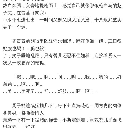
热血奔腾，兴奋地提枪而上，感觉自己就像那银枪白马的赵
子龙，在曹营（肉穴）
中杀个七进七出，一时间又翻又搅又顶又磨，十八般武艺卖
弄了一个遍。
周青青的阴道里阵阵淫水翻涌，翻江倒海一般，真日得
她腰也塌了，腿也软
了，奶子垂地乱蹭，只有臀儿还忍不住翘着，迎接着爱人一
次又一次更深的鞭挞。
「哦……哦……啊……啊……啊……我……我的……好
弟弟……啊……啊…
…美……美死了……舒……舒服……啊！啊！」
周子衿连续猛插几下，每下都直捣花心，周青青的肉体
和灵魂，都随着情人
弟弟一下有一下猛烈的撞击，不断震颤着，灵魂都几乎要飞
出躯壳。「好好……