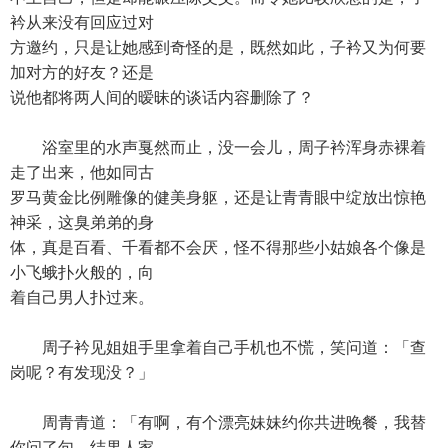
衿从来没有回应过对
方邀约，只是让她感到奇怪的是，既然如此，子衿又为何要
加对方的好友？还是
说他都将两人间的暧昧的谈话内容删除了？
浴室里的水声戛然而止，没一会儿，周子衿浑身赤裸着
走了出来，他如同古
罗马黄金比例雕像的健美身躯，还是让青青眼中绽放出惊艳
神采，这臭弟弟的身
体，真是百看、千看都不会厌，怪不得那些小姑娘各个像是
小飞蛾扑火般的，向
着自己男人扑过来。
周子衿见姐姐手里拿着自己手机也不慌，笑问道：「查
岗呢？有发现没？」
周青青道：「有啊，有个漂亮妹妹约你共进晚餐，我替
你问了句，结果人家