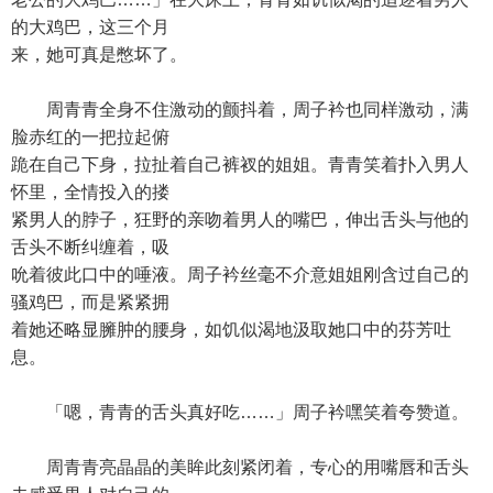
的大鸡巴，这三个月
来，她可真是憋坏了。
周青青全身不住激动的颤抖着，周子衿也同样激动，满
脸赤红的一把拉起俯
跪在自己下身，拉扯着自己裤衩的姐姐。青青笑着扑入男人
怀里，全情投入的搂
紧男人的脖子，狂野的亲吻着男人的嘴巴，伸出舌头与他的
舌头不断纠缠着，吸
吮着彼此口中的唾液。周子衿丝毫不介意姐姐刚含过自己的
骚鸡巴，而是紧紧拥
着她还略显臃肿的腰身，如饥似渴地汲取她口中的芬芳吐
息。
「嗯，青青的舌头真好吃……」周子衿嘿笑着夸赞道。
周青青亮晶晶的美眸此刻紧闭着，专心的用嘴唇和舌头