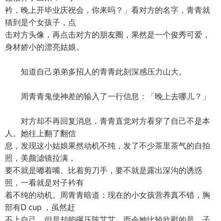
衿，晚上开毕业庆祝会，你来吗？」看对方的名字，青青就
猜到是个女孩子，点
击对方头像，再点击对方的朋友圈，果然是一个俊秀可爱，
身材娇小的漂亮姑娘。
知道自己弟弟多招人的青青此刻深感压力山大。
周青青鬼使神差的输入了一行信息：「晚上去哪儿？」
对方却不再回复消息，青青直觉对方看穿了自己不是本
人。她往上翻了翻信
息，发现这小姑娘果然动机不纯，发了不少茶里茶气的自拍
照，美颜滤镜拉满，
要不就是嘟着嘴、比着剪刀手，要不就是露出深沟的诱惑
照，一看就是对子衿有
着不纯的动机。周青青暗道：现在的小女孩营养真不错，胸
部有D cup ，虽然赶
不上自己，但是却能碾压陈艾艾。而令她比较欣慰的是，子