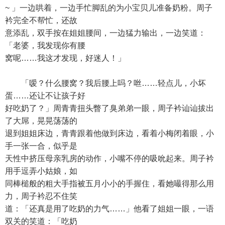
~ 」一边哄着，一边手忙脚乱的为小宝贝儿准备奶粉。周子
衿完全不帮忙，还故
意添乱，双手按在姐姐腰间，一边猛力输出，一边笑道：
「老婆，我发现你有腰
窝呢……我这才发现，好迷人！」
「嗳？什么腰窝？我后腰上吗？咝……轻点儿，小坏
蛋……还让不让孩子好
好吃奶了？」周青青扭头瞥了臭弟弟一眼，周子衿讪讪拔出
了大屌，晃晃荡荡的
退到姐姐床边，青青跟着他做到床边，看着小梅闭着眼，小
手一张一合，似乎是
天性中挤压母亲乳房的动作，小嘴不停的吸吮起来。周子衿
用手逗弄小姑娘，如
同棒槌般的粗大手指被五月小小的手握住，看她嘬得那么用
力，周子衿忍不住笑
道：「还真是用了吃奶的力气……」他看了姐姐一眼，一语
双关的笑道：「吃奶