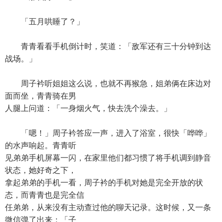
「五月哄睡了？」
青青看看手机倒计时，笑道：「敌军还有三十分钟到达
战场。」
周子衿听姐姐这么说，也就不再猴急，姐弟俩在床边对
面而坐，青青骑在男
人腿上问道：「一身烟火气，快去洗个澡去。」
「嗯！」周子衿答应一声，进入了浴室，很快「哗哗」
的水声响起。青青听
见弟弟手机屏幕一闪，在家里他们都习惯了将手机调到静音
状态，她好奇之下，
拿起弟弟的手机一看，周子衿的手机对她是完全开放的状
态，而青青也是完全信
任弟弟，从来没有主动查过他的聊天记录。这时候，又一条
微信弹了出来：「子