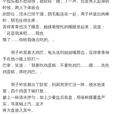
个指头都不想动弹，就轻轻「嗯」了一声。但是男人起身的
时候，两人下体嵌合
的部位，淫水已经干涸，阴毛黏连在一起，周子衿拔出肉棒
时，阴毛扯得生疼，
弄得青青也没了睡意。她揉着惺忪的睡眼坐起来，说道：
「还是我来吧……我也
饿了……你给我做点吃的。」
周子衿晃着大鸡巴，龟头送到姐姐嘴唇边，逗得青青伸
手在他小腹上轻打一
巴掌，笑道：「我要吃鸡蛋糕，不要吃鸡巴……嗯……先吃
鸡蛋糕，再吃鸡巴。」
周子衿笑着出了卧室，到厨房里忙活一阵，烧水热笼
屉，四个鸡蛋下碗打散，
掺上一杯清水拌匀，加上少量盐后装盘，用保鲜膜覆盖严
实，等蒸锅上汽，这才
将大盘放入其中。