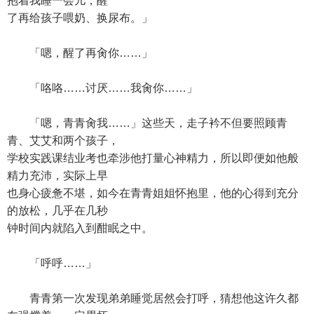
抱着我睡一会儿，醒
了再给孩子喂奶、换尿布。」
「嗯，醒了再肏你……」
「咯咯……讨厌……我肏你……」
「嗯，青青肏我……」这些天，走子衿不但要照顾青
青、艾艾和两个孩子，
学校实践课结业考也牵涉他打量心神精力，所以即便如他般
精力充沛，实际上早
也身心疲惫不堪，如今在青青姐姐怀抱里，他的心得到充分
的放松，几乎在几秒
钟时间内就陷入到酣眠之中。
「呼呼……」
青青第一次发现弟弟睡觉居然会打呼，猜想他这许久都