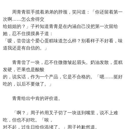
周青青双手揽着弟弟的脖颈，笑问道：「你还留着第一
次啊……怎么舍得交
给姐姐的？」子衿知道青青是在内涵自己没把第一次留给
她，忍不住摸摸鼻子道：
「嗳，尝尝这个爱心蛋糕味道怎么样？别看样子不好看，味
道我还是有自信的。」
青青尝了一块，忍不住微微皱起眉头。奶油发散，蛋糕
发硬，芒果也是酸酸
的，说实话，作为一个产品，它是不合格的。「嗯……挺好
吃的，以后不要做了。」
青青给出中肯的评价道。
「啊？」周子衿用叉子切了一块送到嘴里，说不上难
吃，但也不好吃。「唉，
对不起，过生日给你添堵了。」周子衿歉然道。