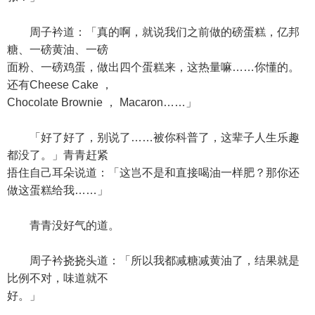
周子衿道：「真的啊，就说我们之前做的磅蛋糕，亿邦
糖、一磅黄油、一磅
面粉、一磅鸡蛋，做出四个蛋糕来，这热量嘛……你懂的。
还有Cheese Cake ，
Chocolate Brownie ， Macaron……」
「好了好了，别说了……被你科普了，这辈子人生乐趣
都没了。」青青赶紧
捂住自己耳朵说道：「这岂不是和直接喝油一样肥？那你还
做这蛋糕给我……」
青青没好气的道。
周子衿挠挠头道：「所以我都减糖减黄油了，结果就是
比例不对，味道就不
好。」