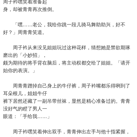
周子衿嘿笑着准备起
身，却被青青再次推倒。
「嘿……老公，我给你跳一段儿骑马舞助助兴，好不
好？」周青青笑道。
周子衿从来没见姐姐玩过这种花样，猜想她是禁欲期琢
磨出的「小妙招」，
颇为期待的将手背在脑后，将主动权都交给了姐姐。「请开
始你的表演。」
周青青蹭掉自己身上的牛仔裤，周子衿嘴都乐得咧到了
耳朵根儿，姐姐牛仔
裤下居然还藏了一副吊带丝袜，显然是精心准备过的。青青
没好气的瞪了男人一
眼道：「手给我……」
周子衿嘿笑着伸出双手，青青伸出左手与他十指紧握，