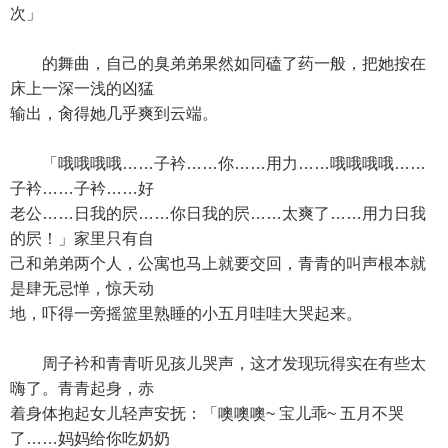
次」
的舞曲，自己的臭弟弟果然如同磕了药一般，把她按在
床上一深一浅的凶猛
输出，肏得她几乎爽到云端。
「哦哦哦哦……子衿……你……用力……哦哦哦哦……
子衿……子衿……好
老公……日我的屄……你日我的屄……太爽了……用力日我
的屄！」家里只有自
己和弟弟两个人，公寓也马上就要交回，青青的叫声根本就
是肆无忌惮，惊天动
地，吓得一旁摇篮里熟睡的小五月哇哇大哭起来。
周子衿和青青听见孩儿哭声，这才发现玩得实在有些太
嗨了。青青起身，赤
着身体抱起女儿轻声安抚：「噢噢噢~ 宝儿乖~ 五月不哭
了……妈妈给你吃奶奶