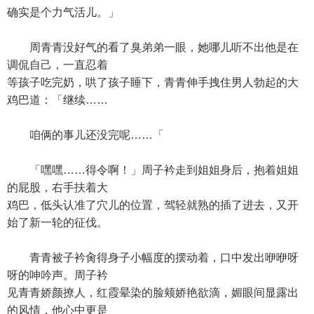
确实是个力气活儿。」
周青青没好气的看了臭弟弟一眼，她哪儿听不出他是在
调侃自己，一直忍着
等孩子吃完奶，哄了孩子睡下，青青伸手拽住男人勃起的大
鸡巴道：「继续……
咱俩的事儿还没完呢……「
「嘿嘿……得令啊！」周子衿走到姐姐身后，抱着姐姐
的屁股，右手扶着大
鸡巴，低头认准了穴儿的位置，驾轻就熟的插了进去，又开
始了新一轮的征伐。
青青被子衿肏得身子小幅度的摆动着，口中发出咿咿呀
呀的呻吟声。周子衿
见青青娇颜撩人，红霞晕染的脸颊娇艳欲滴，媚眼间显露出
的风情，他心中更是