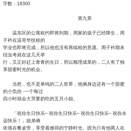
字数：18300
第九章
温东区的公寓租约即将到期，周家的孩子已经降生，周
子衿在温哥华技校的
学业也即将完成，所以他也没有再续租的意愿。周子衿期末
结业考就在这几天举
行，又正好赶上青青的生日，所以顺理成章的，二人有了独
享甜蜜时光的机会。
当然，也不是单纯的二人世界，他俩身边还有一个甜蜜
的小负担 -一个每过
四小时就会大哭要奶吃的五月小姐。
「祝你生日快乐~ 祝你生日快乐~ 祝你生日快乐~ 祝你永
远快乐！」姐弟俩
依偎在餐桌旁，享受着难得的宁静时光。因为只有他两人在