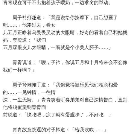
青青现在可干不出抱着孩子喂奶，一边求肏的举动。
周子衿打趣道：「我是说给你按摩下，自己想歪了
吧……」他凑过去，看女
儿五月正睁着乌丢丢灵动的大眼睛，好奇的看着自己和她妈
妈，夸赞道：「我们
五月双眼皮儿大眼睛，一看就是个小美人胚子……」
青青说道：「嗳，子衿，你说五月和十月将来会不会像
我们一样啊？」
周子衿摊摊手道：「我倒觉得挺乐见他们相亲相爱
的……一见钟情，一往情
深，一生无悔。」青青笑着听臭弟弟对自己深情告白，直到
他将鸡蛋羹到青青面
前说道：「快吃吧，凉了就有蛋腥味了，不好吃。」
青青故意挑逗的对子衿道：「给我吹吹……」