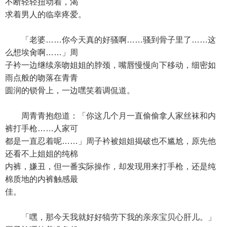
不断轻轻扭动着，渴
求着男人的临幸疼爱。
「老婆……你今天真的好骚啊……骚到骨子里了……这
么想埃肏啊……」周
子衿一边继续亲吻姐姐的脖颈，嘴唇慢慢向下移动，细密如
雨点般的吻落在青青
圆润的锁骨上，一边嘿笑着调侃道。
周青青抱怨道：「你这几个月一直偷偷拿人家丝袜和内
裤打手枪……人家可
都是一直忍着呢……」周子衿被姐姐揭破也不尴尬，原先他
还看不上姐姐的纯棉
内裤，嫌丑，但一番实际操作，却发现用来打手枪，还是纯
棉质地的内裤触感最
佳。
「嘿，那今天我就好好犒劳下我的亲亲宝贝心肝儿。」