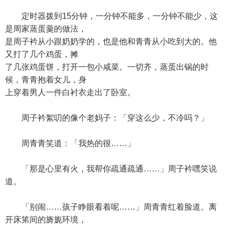
定时器拨到15分钟，一分钟不能多，一分钟不能少，这
是周家蒸蛋羹的做法，
是周子衿从小跟奶奶学的，也是他和青青从小吃到大的。他
又打了几个鸡蛋，摊
了几张鸡蛋饼，打开一包小咸菜。一切齐，蒸蛋出锅的时
候，青青抱着女儿，身
上穿着男人一件白衬衣走出了卧室。
周子衿絮叨的像个老妈子：「穿这么少，不冷吗？」
周青青笑道：「我热的很……」
「那是心里有火，我帮你疏通疏通……」周子衿嘿笑说
道。
「别闹……孩子睁眼看着呢……」周青青红着脸道。离
开床笫间的旖旎环境，