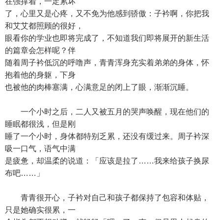
在强撑着，一定累坏
了，心里又是心疼，又不免为他感到骄傲：子衿啊，你把我
和艾艾都照顾的很好，
眼看你的学业也即将完成了，不知道我们即将展开的新生活
的篇章会怎样呢？伴
随着周子衿低沉的呼噜声，青青浑身充实着弟弟的身体，怀
抱着他的身躯，下身
也被他的肉棒塞满，心满意足的闭上了眼，渐渐沉睡。
一个小时之后，二人又被五月的哭声唤醒，现在他们的
睡眠都很浅，但是刚
睡了一个小时，身体都特别乏累，还没有缓过来。周子衿深
吸一口气，语气中满
是疲惫，却温柔的说道：「应该是拉了……我来给孩子换尿
布吧……」
青青很开心，子衿对自己和孩子都保持了包容和体贴，
只是她确实很累，一