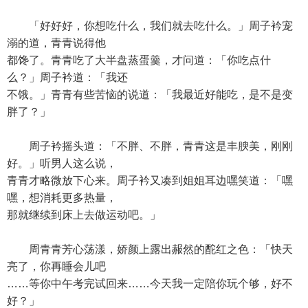
「好好好，你想吃什么，我们就去吃什么。」周子衿宠
溺的道，青青说得他
都馋了。青青吃了大半盘蒸蛋羹，才问道：「你吃点什
么？」周子衿道：「我还
不饿。」青青有些苦恼的说道：「我最近好能吃，是不是变
胖了？」
周子衿摇头道：「不胖、不胖，青青这是丰腴美，刚刚
好。」听男人这么说，
青青才略微放下心来。周子衿又凑到姐姐耳边嘿笑道：「嘿
嘿，想消耗更多热量，
那就继续到床上去做运动吧。」
周青青芳心荡漾，娇颜上露出赧然的酡红之色：「快天
亮了，你再睡会儿吧
……等你中午考完试回来……今天我一定陪你玩个够，好不
好？」