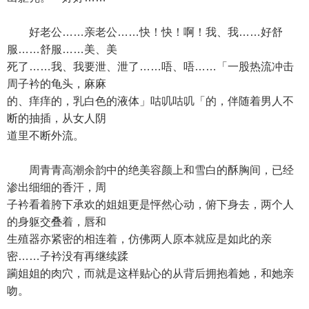
好老公……亲老公……快！快！啊！我、我……好舒
服……舒服……美、美
死了……我、我要泄、泄了……唔、唔……「一股热流冲击
周子衿的龟头，麻麻
的、痒痒的，乳白色的液体」咕叽咕叽「的，伴随着男人不
断的抽插，从女人阴
道里不断外流。
周青青高潮余韵中的绝美容颜上和雪白的酥胸间，已经
渗出细细的香汗，周
子衿看着胯下承欢的姐姐更是怦然心动，俯下身去，两个人
的身躯交叠着，唇和
生殖器亦紧密的相连着，仿佛两人原本就应是如此的亲
密……子衿没有再继续蹂
躏姐姐的肉穴，而就是这样贴心的从背后拥抱着她，和她亲
吻。