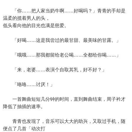
「你……把人家当奶牛啊……好喝吗？」青青的手却是
温柔的揽着男人的头，
低头看向他的目光也满是慈爱。
「好喝……这是我尝过的最甘甜、最美味的甘露。」
「哦哦……那我都留给老公喝……全都给你喝……」
「来，老婆……表演个自取其乳，好不好？」
「咯咯……讨厌！」
一首舞曲短短几分钟的时间，直到舞曲结束，周子衿才
降低了抽插的速率。
青青也发现了，音乐可以大大的助兴，又取过手机，随
便点了几首「动次打