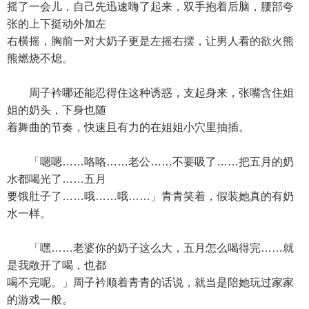
摇了一会儿，自己先迅速嗨了起来，双手抱着后脑，腰部夸
张的上下挺动外加左
右横摇，胸前一对大奶子更是左摇右摆，让男人看的欲火熊
熊燃烧不熄。
周子衿哪还能忍得住这种诱惑，支起身来，张嘴含住姐
姐的奶头，下身也随
着舞曲的节奏，快速且有力的在姐姐小穴里抽插。
「嗯嗯……咯咯……老公……不要吸了……把五月的奶
水都喝光了……五月
要饿肚子了……哦……哦……」青青笑着，假装她真的有奶
水一样。
「嘿……老婆你的奶子这么大，五月怎么喝得完……就
是我敞开了喝，也都
喝不完呢。」周子衿顺着青青的话说，就当是陪她玩过家家
的游戏一般。