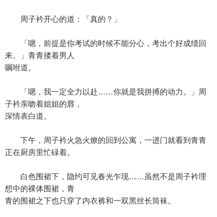
周子衿开心的道：「真的？」
「嗯，前提是你考试的时候不能分心，考出个好成绩回
来。」青青搂着男人
嘱咐道。
「嗯，我一定全力以赴……你就是我拼搏的动力。」周
子衿亲吻着姐姐的唇，
深情表白道。
下午，周子衿火急火燎的回到公寓，一进门就看到青青
正在厨房里忙碌着。
白色围裙下，隐约可见春光乍现……虽然不是周子衿理
想中的裸体围裙，青
青的围裙之下也只穿了内衣裤和一双黑丝长筒袜。