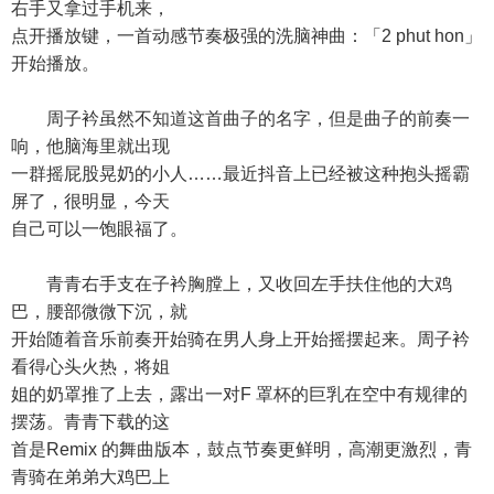
右手又拿过手机来，
点开播放键，一首动感节奏极强的洗脑神曲：「2 phut hon」
开始播放。
周子衿虽然不知道这首曲子的名字，但是曲子的前奏一
响，他脑海里就出现
一群摇屁股晃奶的小人……最近抖音上已经被这种抱头摇霸
屏了，很明显，今天
自己可以一饱眼福了。
青青右手支在子衿胸膛上，又收回左手扶住他的大鸡
巴，腰部微微下沉，就
开始随着音乐前奏开始骑在男人身上开始摇摆起来。周子衿
看得心头火热，将姐
姐的奶罩推了上去，露出一对F 罩杯的巨乳在空中有规律的
摆荡。青青下载的这
首是Remix 的舞曲版本，鼓点节奏更鲜明，高潮更激烈，青
青骑在弟弟大鸡巴上