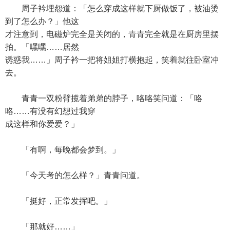
周子衿埋怨道：「怎么穿成这样就下厨做饭了，被油烫
到了怎么办？」他这
才注意到，电磁炉完全是关闭的，青青完全就是在厨房里摆
拍。「嘿嘿……居然
诱惑我……」周子衿一把将姐姐打横抱起，笑着就往卧室冲
去。
青青一双粉臂揽着弟弟的脖子，咯咯笑问道：「咯
咯……有没有幻想过我穿
成这样和你爱爱？」
「有啊，每晚都会梦到。」
「今天考的怎么样？」青青问道。
「挺好，正常发挥吧。」
「那就好……」