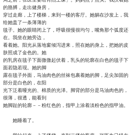
的胳膊，走出健身房，
穿过走廊，上了楼梯，来到一楼的客厅。她躺在沙发上，我
给她盖了一条薄薄的
毯子。她的眼睛闭上了，呼吸很慢很均匀，嘴角那个弧度还
在。我坐在她旁边，
看着她。阳光从落地窗倾泻进来，照在她的身上，把她的皮
肤照成了金色的。她
的乳房在毯子下面微微起伏着，乳头的轮廓在白色的毯子下
面若隐若现。她的脚
露在毯子外面，马油肉色的丝袜包裹着她的脚，足尖加固的
部分是白色的，在阳
光下泛着哑光的、棉质的光泽。脚背的部分是马油肉色的，
很薄，很透，能看到
她脚趾的轮廓－－粉红色的，指甲上涂着淡粉色的指甲油。
她睡着了。