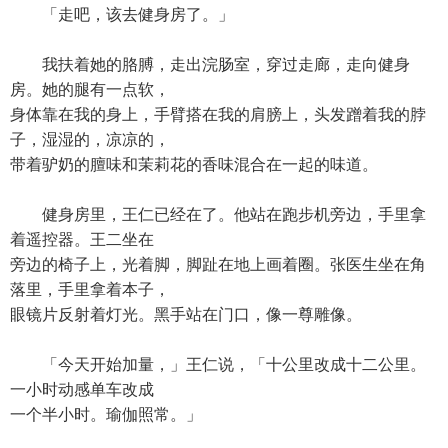
「走吧，该去健身房了。」
我扶着她的胳膊，走出浣肠室，穿过走廊，走向健身
房。她的腿有一点软，
身体靠在我的身上，手臂搭在我的肩膀上，头发蹭着我的脖
子，湿湿的，凉凉的，
带着驴奶的膻味和茉莉花的香味混合在一起的味道。
健身房里，王仁已经在了。他站在跑步机旁边，手里拿
着遥控器。王二坐在
旁边的椅子上，光着脚，脚趾在地上画着圈。张医生坐在角
落里，手里拿着本子，
眼镜片反射着灯光。黑手站在门口，像一尊雕像。
「今天开始加量，」王仁说，「十公里改成十二公里。
一小时动感单车改成
一个半小时。瑜伽照常。」