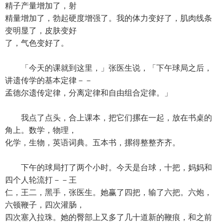
精子产量增加了，射
精量增加了，勃起硬度增强了。我的体力变好了，肌肉线条
变明显了，皮肤变好
了，气色变好了。
「今天的课就到这里，」张医生说，「下午球局之后，
讲遗传学的基本定律－－
孟德尔遗传定律，分离定律和自由组合定律。」
我点了点头，合上课本，把它们摞在一起，放在书桌的
角上。数学，物理，
化学，生物，英语词典。五本书，摞得整整齐齐。
下午的球局打了两个小时。今天是台球，十把，妈妈和
四个人轮流打－－王
仁，王二，黑手，张医生。她赢了四把，输了六把。六炮，
六顿鞭子，四次灌肠，
四次塞入拉珠。她的臀部上又多了几十道新的鞭痕，和之前