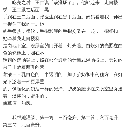
吃完之后，王仁说「该灌肠了」。他站起来，走向楼
梯。王二跟在后面，黑
手跟在王二后面，张医生跟在黑手后面。妈妈看着我，伸出
手握住了我的手。她
的手很热，很软，手指和我的手指交叉在一起，十指相扣。
她牵着我走向楼梯，
走向地下室。浣肠室的门开着，灯亮着。白炽灯的光照在白
色的瓷砖上，照在不
锈钢的浣肠架上，照在那个透明的针筒式灌肠器上。旁边的
台子上放着两升的营
养液－－乳白色的，半透明的，加了驴奶和中药秘方，在灯
光下泛着一种更厚重
的、像融化的奶油一样的光泽。驴奶的膻味在浣肠室里弥漫
着，淡淡的，野生的，
像草原上的风。
我帮她灌肠。第一筒，三百毫升。第二筒，六百毫升。
第三筒，九百毫升。