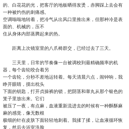
的、白花花的光，把客厅的地板晒得发烫，赤脚踩上去会有
一种被灼伤的刺痛感。
空调嗡嗡地转着，把冷气从出风口里推出来，但那种冷是表
面的、机械的，压不
住从身体内部蒸腾起来的热。
距离上次镜室里的八爪椅群交，已经过去了三天。
三天里，日常的节奏像一台被调校到最精确频率的机
器，每个齿轮咬合着另
一个齿轮，分秒不差地运转着。每天清晨六点，闹钟响，我
睁开眼睛，摸出枕头
下面的钥匙，打开贞操裤的锁，把阴茎和睾丸从那个银色的
笼子里放出来。它们
被压了一夜，有点麻，血液重新流进去的时候有一种酥酥麻
麻的感觉，像无数根
极细的针在皮肤下面轻轻地刺着。我揉了揉，让血液循环恢
复，然后去浴室洗脸