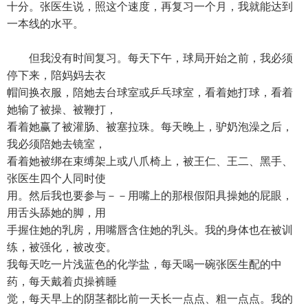
十分。张医生说，照这个速度，再复习一个月，我就能达到
一本线的水平。
但我没有时间复习。每天下午，球局开始之前，我必须
停下来，陪妈妈去衣
帽间换衣服，陪她去台球室或乒乓球室，看着她打球，看着
她输了被操、被鞭打，
看着她赢了被灌肠、被塞拉珠。每天晚上，驴奶泡澡之后，
我必须陪她去镜室，
看着她被绑在束缚架上或八爪椅上，被王仁、王二、黑手、
张医生四个人同时使
用。然后我也要参与－－用嘴上的那根假阳具操她的屁眼，
用舌头舔她的脚，用
手握住她的乳房，用嘴唇含住她的乳头。我的身体也在被训
练，被强化，被改变。
我每天吃一片浅蓝色的化学盐，每天喝一碗张医生配的中
药，每天戴着贞操裤睡
觉，每天早上的阴茎都比前一天长一点点、粗一点点。我的