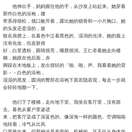
他伸出手，妈妈握住他的手，从沙发上站起来。她穿着
那件白色的浴袍，腰
带系得很松，领口敞开着，露出她的锁骨和一小片胸口。她
的头发还是湿的，披
散在肩膀上，在暮色中泛着黑色的、湿润的光泽。她的脸上
没有化妆，但皮肤很
好，白里透粉，眼睛很亮，嘴唇很润。王仁牵着她走向楼
梯，她跟在他后面，赤
脚踩在木地板上，发出很轻的「啪、啪」声。我看着她的背
影－－白色的浴袍，
湿湿的黑发，圆润的臀部在浴袍下面若隐若现，每走一步就
会轻轻地颤一下。
他们下了楼梯，走向地下室。我坐在客厅里，没有跟
去。暮色从窗户里渗进
来，把客厅染成了深蓝色的、像深海一样的颜色。空调嗡嗡
地转着，冷气从出风
口里推出来，但那种冷是表面的、机械的，压不住从身体内