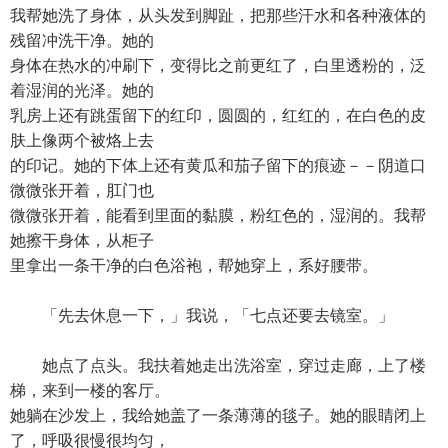
我帮她洗了身体，从头发到脚趾，把那些汗水和各种液体的
残留冲洗干净。她的
身体在热水的冲刷下，变得比之前更红了，白里透粉的，泛
着湿润的光泽。她的
乳房上还有跳蛋留下的红印，圆圆的，红红的，在白色的皮
肤上像两个被烙上去
的印记。她的下体上还有黄瓜和茄子留下的痕迹－－阴道口
微微张开着，肛门也
微微张开着，能看到里面的黏膜，粉红色的，湿润的。我帮
她擦干身体，从柜子
里拿出一条干净的白色浴袍，帮她穿上，系好腰带。
「先去休息一下，」我说，「七点还要去镜室。」
她点了点头。我扶着她走出洗浴室，穿过走廊，上了楼
梯，来到一楼的客厅。
她躺在沙发上，我给她盖了一条薄薄的毯子。她的眼睛闭上
了，呼吸很慢很均匀，