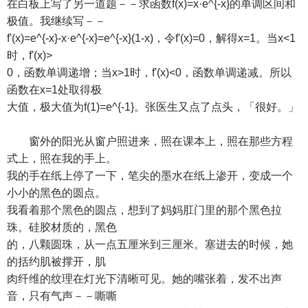
在白板上写了另一道题－－求函数f(x)=x·e^{-x}的单调区间和
极值。我继续写－－
f'(x)=e^{-x}-x·e^{-x}=e^{-x}(1-x)，令f'(x)=0，解得x=1。当x<1
时，f'(x)>
0，函数单调递增；当x>1时，f'(x)<0，函数单调递减。所以
函数在x=1处取得极
大值，极大值为f(1)=e^{-1}。张医生又点了点头，「很好。」
窗外的阳光从窗户照进来，照在课本上，照在那些方程
式上，照在我的手上。
我的手在纸上停了一下，笔尖的墨水在纸上渗开，变成一个
小小的黑色的圆点。
我看着那个黑色的圆点，想到了妈妈肛门里的那个黑色拉
珠。硅胶材质的，黑色
的，八颗圆珠，从一点五厘米到三厘米。塞进去的时候，她
的括约肌被撑开，肌
肉纤维的纹理在灯光下清晰可见。她的嘴张着，发不出声
音，只有气声－－嘶嘶