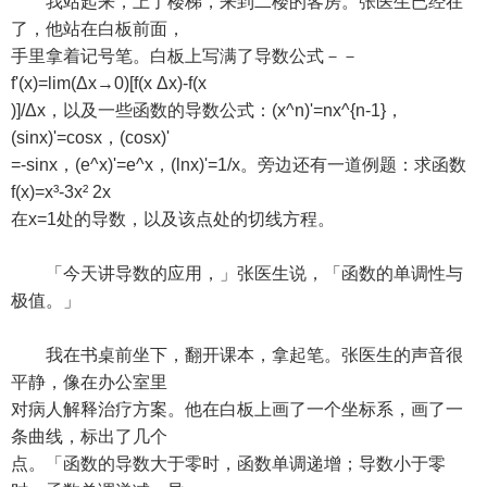
我站起来，上了楼梯，来到二楼的客房。张医生已经在
了，他站在白板前面，
手里拿着记号笔。白板上写满了导数公式－－
f'(x)=lim(Δx→0)[f(x Δx)-f(x
)]/Δx，以及一些函数的导数公式：(x^n)'=nx^{n-1}，
(sinx)'=cosx，(cosx)'
=-sinx，(e^x)'=e^x，(lnx)'=1/x。旁边还有一道例题：求函数
f(x)=x³-3x² 2x
在x=1处的导数，以及该点处的切线方程。
「今天讲导数的应用，」张医生说，「函数的单调性与
极值。」
我在书桌前坐下，翻开课本，拿起笔。张医生的声音很
平静，像在办公室里
对病人解释治疗方案。他在白板上画了一个坐标系，画了一
条曲线，标出了几个
点。「函数的导数大于零时，函数单调递增；导数小于零