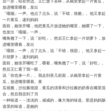
后一步，站在旁边。王仁放下茶杯，从碗里拿起一片黄瓜，
放进嘴里嚼着，发出
「嘎嘣」一声。他点了点头，说「不错，很脆」。他又拿起
一片黄瓜，递到妈妈
面前，她张开嘴，他把黄瓜片放进她的嘴里，她嚼了一下，
也发出「嘎嘣」一声，
嘴角翘了一下，说「好吃」。然后王仁拿起一片胡萝卜，放
进嘴里嚼着，发出
「嘎吱」一声，点了点头，说「不错，很甜」。他又拿起一
片胡萝卜，递到妈妈
面前，她张开嘴吃了，嚼着，嘴角翘了一下，说「好吃」。
然后王仁看了我一眼，
说「你也来一片」。我走到茶几前面，从碗里拿起一片黄
瓜，放进嘴里嚼着。黄
瓜很脆，沙拉酱很甜，黄瓜的清香和沙拉酱的奶香在嘴里混
合，然后我尝到了另
一种味道－－淡淡的，咸咸的，像大海的味道。那是妈妈肠
道里的味道，是她的