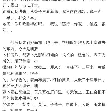
开，露出一点点牙齿。
她看到我进来，从镜子里看着我，嘴角微微翘起，说一声
「早」。我说「早」。
她问「你昨晚睡得好吗」，我说「还行，你呢」，她说「很
好」。
然后我走到她面前，蹲下来，帮她取出昨天晚上塞进去
的东西。今天是胡萝
卜和黄瓜。胡萝卜是那种很粗的、很长的、橙色的、表面光
滑的、尾部带着一小
撮绿叶的胡萝卜，大概二十厘米长，直径至少三厘米。黄瓜
是那种很粗的、很长
的、深绿色的、表面布满了小刺的黄瓜，大概二十厘米长，
直径至少四厘米。胡
萝卜塞在阴道里，黄瓜塞在肛门里。每天晚上，王仁会把不
同的蔬菜水果塞进她
的体内－－胡萝卜、黄瓜、长茄子、白萝卜、苦瓜、玉米棒
子，轮着来，每天换