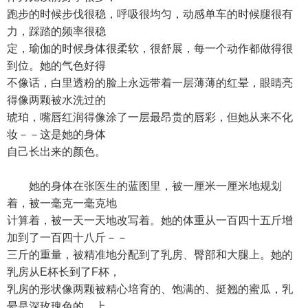
跑步的时候步伐很稳，呼吸很均匀，动感单车的时候腿很有
力，踩踏的频率很稳
定，瑜伽的时候身体很柔软，很舒展，每一个动作都做得很
到位。她的气色好得
不像话，白里透粉的脸上永远带着一层薄薄的红晕，眼睛亮
得像两颗被水洗过的
琥珀，嘴唇红润得像涂了一层最昂贵的唇彩，但她从来不化
妆－－这是她的身体
自己长出来的颜色。
她的身体在张医生的蓝图里，被一厘米一厘米地规划
着，被一毫克一毫克地
计算着，被一天一天地改写着。她的体重从一百四十五斤增
加到了一百四十八斤－－
三斤的重量，被精准地分配到了乳房、臀部和大腿上。她的
乳房从E杯长到了F杯，
乳房的形状像两颗被精心培育的、饱满的、挺翘的蜜瓜，乳
晕是深玫瑰色的，上