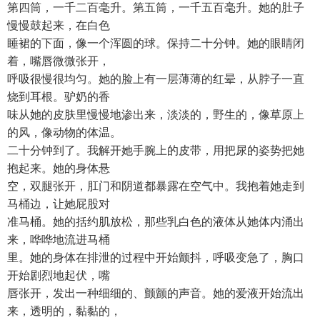
第四筒，一千二百毫升。第五筒，一千五百毫升。她的肚子
慢慢鼓起来，在白色
睡裙的下面，像一个浑圆的球。保持二十分钟。她的眼睛闭
着，嘴唇微微张开，
呼吸很慢很均匀。她的脸上有一层薄薄的红晕，从脖子一直
烧到耳根。驴奶的香
味从她的皮肤里慢慢地渗出来，淡淡的，野生的，像草原上
的风，像动物的体温。
二十分钟到了。我解开她手腕上的皮带，用把尿的姿势把她
抱起来。她的身体悬
空，双腿张开，肛门和阴道都暴露在空气中。我抱着她走到
马桶边，让她屁股对
准马桶。她的括约肌放松，那些乳白色的液体从她体内涌出
来，哗哗地流进马桶
里。她的身体在排泄的过程中开始颤抖，呼吸变急了，胸口
开始剧烈地起伏，嘴
唇张开，发出一种细细的、颤颤的声音。她的爱液开始流出
来，透明的，黏黏的，