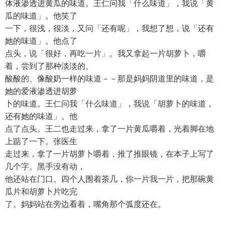
体液渗透进黄瓜的味道。王仁问我「什么味道」，我说「黄
瓜的味道」。他笑了
一下，很浅，很淡，又问「还有呢」，我想了想，说「还有
她的味道」。他点了
点头，说「很好，再吃一片」。我又拿起一片胡萝卜，嚼
着，尝到了那种淡淡的、
酸酸的、像酸奶一样的味道－－那是妈妈阴道里的味道，是
她的爱液渗透进胡萝
卜的味道。王仁问我「什么味道」，我说「胡萝卜的味道，
还有她的味道」。他
点了点头。王二也走过来，拿了一片黄瓜嚼着，光着脚在地
上踮了一下。张医生
走过来，拿了一片胡萝卜嚼着，推了推眼镜，在本子上写了
几个字。黑手没有动，
他还站在门口。四个人围着茶几，你一片我一片，把那碗黄
瓜片和胡萝卜片吃完
了。妈妈站在旁边看着，嘴角那个弧度还在。