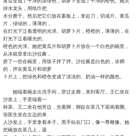
黄瓜变成了干净的深绿色，胡萝卜变成了干净的橙色。她关
掉水龙头，用纸巾把
水分擦干。然后把它们放在案板上，拿起刀，切成片。黄瓜
片，绿绿的，薄薄的，
在灯光下泛着透明的光泽。胡萝卜片，橙橙的，薄薄的，在
灯光下泛着哑光的、
橙色的光泽。她把黄瓜片和胡萝卜片放在一个白色的碗里，
从冰箱里拿出沙拉酱，
挤了一些在碗里，用筷子拌了拌。沙拉酱是白色的，浓稠
的，拌在黄瓜片和胡萝
卜片上，把绿色和橙色变成了淡淡的、奶油一样的颜色。
她端着碗走出洗手间，穿过走廊，来到客厅。王仁坐在
沙发上，手里端着一
杯茶。王二坐在他旁边，光着脚，脚趾在茶几下面画着圈。
张医生坐在左边的单
人沙发上，手里拿着本子。黑手站在门口，像一尊雕像。她
把碗放在茶几上，退