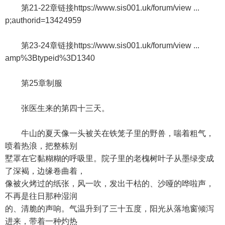
第21-22章链接https://www.sis001.uk/forum/view ...
p;authorid=13424959
第23-24章链接https://www.sis001.uk/forum/view ...
amp%3Btypeid%3D1340
第25章制服
张医生来的第四十三天。
牛山的夏天像一头被关在铁笼子里的野兽，喘着粗气，
喷着热浪，把整栋别
墅罩在它黏糊糊的呼吸里。院子里的老槐树叶子从墨绿变成
了深褐，边缘卷曲着，
像被火烤过的纸张，风一吹，发出干枯的、沙哑的哗啦声，
不再是往日那种湿润
的、清脆的声响。气温升到了三十五度，阳光从落地窗倾泻
进来，带着一种灼热