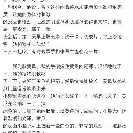
一种组合。他说，常吃这样的蔬菜水果能增加性欲和敏感
度，让她的身体对刺激
的反应更强烈，让她的阴道壁和肠道壁变得更柔软、更敏
感、更贪婪。塞了一整
夜之后，第二天早上取出来，洗干净，切成片，拌上沙拉
酱，她和我和王仁父子
三人一起吃。有时候黑手和张医生也会吃一片。
我先取黄瓜。我的手指握住黄瓜的尾部，轻轻地拉了一
下。她的括约肌收缩
了一下，夹紧了黄瓜的根部，然后慢慢地放松。黄瓜从她的
肛门里慢慢地滑出来，
小刺刮着她的肠道壁，她的眉头皱了一下，嘴唇抿紧了。黄
瓜完全抽出来了，深
绿色的，沾满了她的肠液，淡黄色的，黏黏的，在晨光中泛
着湿润的光泽。黄瓜
的表面那些小刺上挂着一些白色的、黏黏的东西－－灌肠液