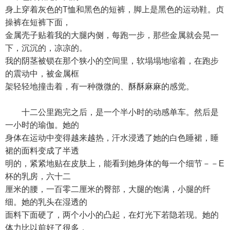
身上穿着灰色的T恤和黑色的短裤，脚上是黑色的运动鞋。贞
操裤在短裤下面，
金属壳子贴着我的大腿内侧，每跑一步，那些金属就会晃一
下，沉沉的，凉凉的。
我的阴茎被锁在那个狭小的空间里，软塌塌地缩着，在跑步
的震动中，被金属框
架轻轻地撞击着，有一种微微的、酥酥麻麻的感觉。
十二公里跑完之后，是一个半小时的动感单车。然后是
一小时的瑜伽。她的
身体在运动中变得越来越热，汗水浸透了她的白色睡裙，睡
裙的面料变成了半透
明的，紧紧地贴在皮肤上，能看到她身体的每一个细节－－E
杯的乳房，六十二
厘米的腰，一百零二厘米的臀部，大腿的饱满，小腿的纤
细。她的乳头在湿透的
面料下面硬了，两个小小的凸起，在灯光下若隐若现。她的
体力比以前好了很多，