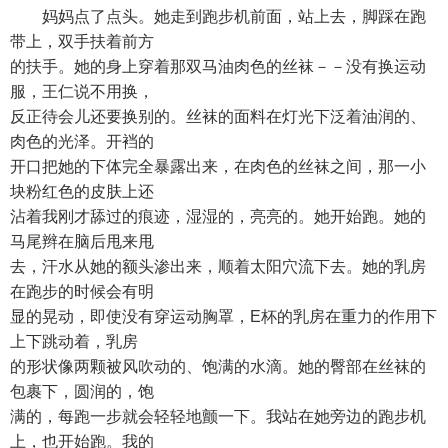
妈妈点了点头。她走到跑步机前面，站上去，脚踩在跑
带上，双手扶着前方
的扶手。她的身上穿着那双马油肉色的丝袜－－没有换运动
服，王仁说不用换，
反正待会儿还要换别的。丝袜的面料在灯光下泛着油润的、
肉色的光泽。开裆的
开口把她的下体完全暴露出来，在肉色的丝袜之间，那一小
块粉红色的皮肤上还
沾着我刚才舔过的痕迹，湿湿的，亮亮的。她开始跑。她的
马尾辫在脑后甩来甩
去，汗水从她的额头渗出来，顺着太阳穴流下去。她的乳房
在跑步的时候会有明
显的晃动，即使没有穿运动胸罩，E杯的乳房在重力的作用下
上下跳动着，乳房
的形状像两颗被风吹动的、饱满的水滴。她的臀部在丝袜的
包裹下，圆润的，饱
满的，每跑一步就会轻轻地颤一下。我站在她旁边的跑步机
上，也开始跑。我的