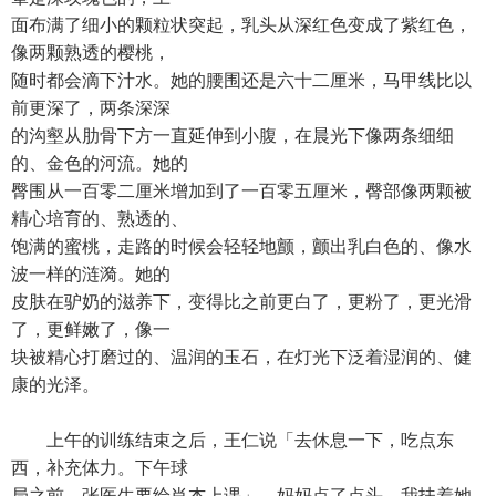
面布满了细小的颗粒状突起，乳头从深红色变成了紫红色，
像两颗熟透的樱桃，
随时都会滴下汁水。她的腰围还是六十二厘米，马甲线比以
前更深了，两条深深
的沟壑从肋骨下方一直延伸到小腹，在晨光下像两条细细
的、金色的河流。她的
臀围从一百零二厘米增加到了一百零五厘米，臀部像两颗被
精心培育的、熟透的、
饱满的蜜桃，走路的时候会轻轻地颤，颤出乳白色的、像水
波一样的涟漪。她的
皮肤在驴奶的滋养下，变得比之前更白了，更粉了，更光滑
了，更鲜嫩了，像一
块被精心打磨过的、温润的玉石，在灯光下泛着湿润的、健
康的光泽。
上午的训练结束之后，王仁说「去休息一下，吃点东
西，补充体力。下午球
局之前，张医生要给肖杰上课」。妈妈点了点头。我扶着她