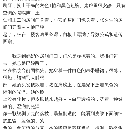
刷牙，换上干净的灰色T恤和黑色短裤。走廊里很安静，只有
空调的嗡嗡声。王
仁和王二的房间门关着，小安的房间门也关着，张医生的房
间门开着－－他已经
起了，坐在二楼客房里备课，白板上写满了导数公式和遗传
图谱。
我走到妈妈的房间门口，门总是虚掩着的。我推门进
去，她总是已经醒了，
坐在梳妆台前面梳头。她穿着一件白色的吊带睡裙，很薄，
很短，裙摆到大腿根
部。她的头发披散着，搭在肩膀上，在晨光下泛着黑色的、
湿润的光泽。她的脸
上没有化妆，但皮肤越来越好－－白里透粉的，泛着一种健
康的、湿润的光泽，
像一颗被剥了壳的荔枝，晶莹剔透的，能看到皮肤下面细细
的血管，蓝色的、紫
色的，像河流的分支。她的嘴唇是粉红色的，很润，微微张