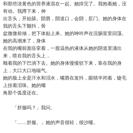
和那些淡黄色的营养液混在一起。她排完了。我抱着她，没
有动。我蹲下来，伸
出舌头，开始舔。阴唇，阴道口，会阴，肛门。她的身体在
我的舌头下颤抖，骨
盆微微前倾，把下体贴上来。她的呻吟声在浣肠室里回荡。
她的高潮来了，身体
在我的嘴前面痉挛着，一股温热的液体从她的阴道里涌出
来，喷在我的舌头上，
顺着我的下巴淌下去。她的身体慢慢软下来，靠在我的身
上，大口大口地喘气。
她的脸上全是汗水和泪水，嘴唇在发抖，眼睛半闭着，睫毛
上挂着泪珠。她的嘴
角那个弧度还在。
「舒服吗？」我问。
「……舒服。」她的声音很轻，很沙哑。