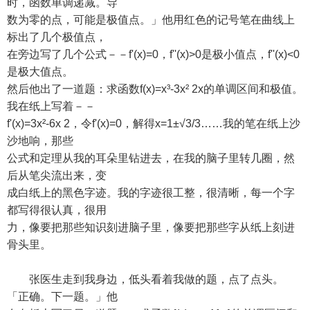
时，函数单调递减。导
数为零的点，可能是极值点。」他用红色的记号笔在曲线上
标出了几个极值点，
在旁边写了几个公式－－f'(x)=0，f''(x)>0是极小值点，f''(x)<0
是极大值点。
然后他出了一道题：求函数f(x)=x³-3x² 2x的单调区间和极值。
我在纸上写着－－
f'(x)=3x²-6x 2，令f'(x)=0，解得x=1±√3/3……我的笔在纸上沙
沙地响，那些
公式和定理从我的耳朵里钻进去，在我的脑子里转几圈，然
后从笔尖流出来，变
成白纸上的黑色字迹。我的字迹很工整，很清晰，每一个字
都写得很认真，很用
力，像要把那些知识刻进脑子里，像要把那些字从纸上刻进
骨头里。
张医生走到我身边，低头看着我做的题，点了点头。
「正确。下一题。」他