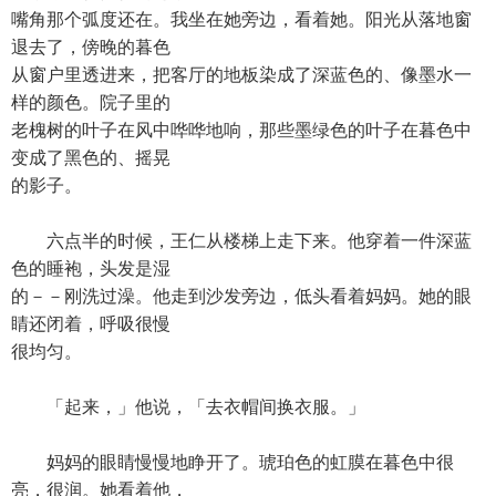
嘴角那个弧度还在。我坐在她旁边，看着她。阳光从落地窗
退去了，傍晚的暮色
从窗户里透进来，把客厅的地板染成了深蓝色的、像墨水一
样的颜色。院子里的
老槐树的叶子在风中哗哗地响，那些墨绿色的叶子在暮色中
变成了黑色的、摇晃
的影子。
六点半的时候，王仁从楼梯上走下来。他穿着一件深蓝
色的睡袍，头发是湿
的－－刚洗过澡。他走到沙发旁边，低头看着妈妈。她的眼
睛还闭着，呼吸很慢
很均匀。
「起来，」他说，「去衣帽间换衣服。」
妈妈的眼睛慢慢地睁开了。琥珀色的虹膜在暮色中很
亮，很润。她看着他，