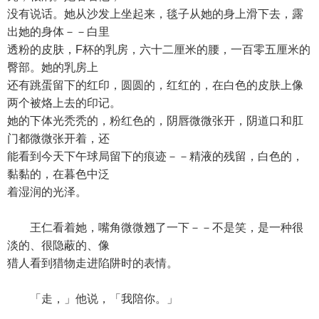
没有说话。她从沙发上坐起来，毯子从她的身上滑下去，露
出她的身体－－白里
透粉的皮肤，F杯的乳房，六十二厘米的腰，一百零五厘米的
臀部。她的乳房上
还有跳蛋留下的红印，圆圆的，红红的，在白色的皮肤上像
两个被烙上去的印记。
她的下体光秃秃的，粉红色的，阴唇微微张开，阴道口和肛
门都微微张开着，还
能看到今天下午球局留下的痕迹－－精液的残留，白色的，
黏黏的，在暮色中泛
着湿润的光泽。
王仁看着她，嘴角微微翘了一下－－不是笑，是一种很
淡的、很隐蔽的、像
猎人看到猎物走进陷阱时的表情。
「走，」他说，「我陪你。」