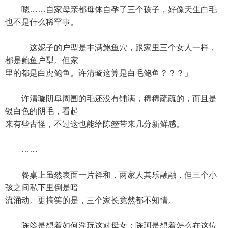
嗯……自家母亲都母体自孕了三个孩子，好像天生白毛
也不是什么稀罕事。
「这妮子的户型是丰满鲍鱼穴，跟家里三个女人一样，
都是鲍鱼户型。但家
里的都是白虎鲍鱼。许清璇这算是白毛鲍鱼？？？」
许清璇阴阜周围的毛还没有铺满，稀稀疏疏的，而且是
银白色的阴毛，看起
来有些古怪，不过这也能给陈箜带来几分新鲜感。
……
餐桌上虽然表面一片祥和，两家人其乐融融，但三个小
孩之间私下里倒是暗
流涌动。更搞笑的是，三个家长竟然都不知情。
陈箜是想着如何淫玩这对母女；陈珂是想着怎么在这位