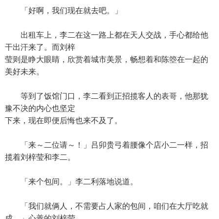
「好啊，我们现在就去吧。」
出租车上，李二在这一路上都在天人交战，手心都给他
干出汗来了。而刘梓
莹则是睁大眼睛，欣赏着城市美景，畅想着和陈箜在一起的
美好未来。
等到了饭馆门口，李二看到正招揽客人的表哥，他那犹
豫不决的内心也坚定
下来，现在即便后悔也来不及了。
「来～二位请～！」吕卯贵弓着腰像个店小二一样，招
揽着刘梓莹和李二。
「来个包间。」李二利落地说道。
「我们就俩人，不需要占人家的包间，咱们在大厅吃就
成。」心善的刘梓莹