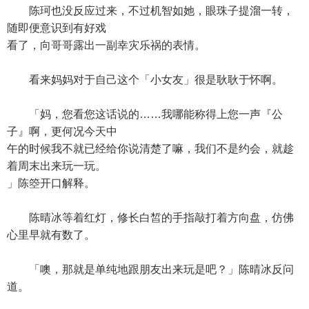
陈珂也没反应过来，不过机智如她，眼珠子提溜一转，
随即便意识到有好戏
看了，向哥哥露出一副幸灾乐祸的表情。
看来妈妈对于自己这个「小女友」很是耿耿于怀啊。
「妈，您看您这话说的……我哪能称得上您一声『公
子』啊，更何况今天中
午的时候我不就已经给你说清楚了嘛，我们不是约会，就趁
着周末出来玩一玩。
」陈箜开口解释。
陈晴冰等着红灯，修长白皙的手指敲打着方向盘，仿佛
心里早就有数了。
「噢，那就是单纯地跟朋友出来玩是吧？」陈晴冰反问
道。