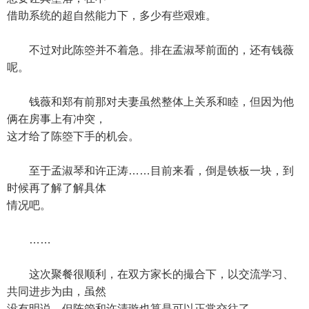
借助系统的超自然能力下，多少有些艰难。
不过对此陈箜并不着急。排在孟淑琴前面的，还有钱薇
呢。
钱薇和郑有前那对夫妻虽然整体上关系和睦，但因为他
俩在房事上有冲突，
这才给了陈箜下手的机会。
至于孟淑琴和许正涛……目前来看，倒是铁板一块，到
时候再了解了解具体
情况吧。
……
这次聚餐很顺利，在双方家长的撮合下，以交流学习、
共同进步为由，虽然
没有明说，但陈箜和许清璇也算是可以正常交往了。