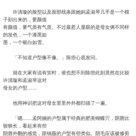
许清璇的脸型以及面部线条跟她妈孟淑琴几乎是一个模
子刻出来的，要颜值
有颜值，要气质有气质。不过最惹人显眼的是母女俩不同样
的发色，一个漆黑如
墨，一个银白如雪。
「不知道户型像不像。」陈箜心底发问。
就在大家有说有笑时，谁也想不到陈箜此刻竟然在比较
许清璇和孟淑琴这对
母女的户型……
他用神识把这对母女里里外外都扫描了一遍。
「嗯……孟阿姨的户型属于经典的肥美蝴蝶穴，阴唇比
较狭长，看起来有些
阴唇外翻的感觉，跟钱薇的户型有些类似。阴毛应该被修剪