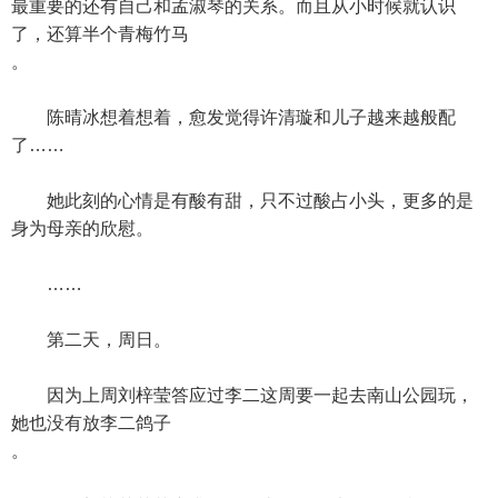
最重要的还有自己和孟淑琴的关系。而且从小时候就认识
了，还算半个青梅竹马
。
陈晴冰想着想着，愈发觉得许清璇和儿子越来越般配
了……
她此刻的心情是有酸有甜，只不过酸占小头，更多的是
身为母亲的欣慰。
……
第二天，周日。
因为上周刘梓莹答应过李二这周要一起去南山公园玩，
她也没有放李二鸽子
。