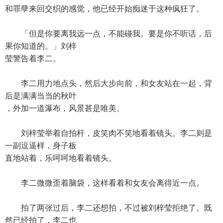
和罪孽来回交织的感觉，他已经开始痴迷于这种疯狂了。
「但是你要离我远一点，不能碰我。要是你不听话，后
果你知道的。」刘梓
莹警告着李二。
李二用力地点头，然后大步向前，和女友站在一起，背
后是满满当当的秋叶
，外加一道瀑布，风景甚是唯美。
刘梓莹举着自拍杆，皮笑肉不笑地看着镜头。李二则是
一副逗逼样，身子板
直地站着，乐呵呵地看着镜头。
李二微微歪着脑袋，这样看着和女友会离得近一点。
拍了两张过后，李二还想拍，不过被刘梓莹拒绝了。既
然已经拍了，李二也