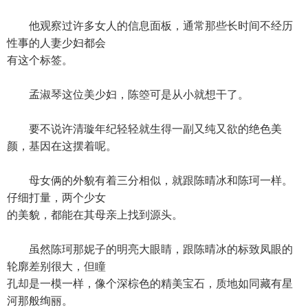
他观察过许多女人的信息面板，通常那些长时间不经历
性事的人妻少妇都会
有这个标签。
孟淑琴这位美少妇，陈箜可是从小就想干了。
要不说许清璇年纪轻轻就生得一副又纯又欲的绝色美
颜，基因在这摆着呢。
母女俩的外貌有着三分相似，就跟陈晴冰和陈珂一样。
仔细打量，两个少女
的美貌，都能在其母亲上找到源头。
虽然陈珂那妮子的明亮大眼睛，跟陈晴冰的标致凤眼的
轮廓差别很大，但瞳
孔却是一模一样，像个深棕色的精美宝石，质地如同藏有星
河那般绚丽。