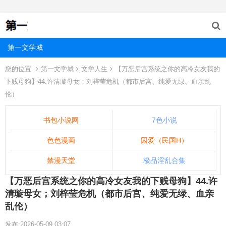
第一文学城
您的位置
第一文学城
文学人生
【万恶后宫系统之你的高冷女友我的
下贱母狗】44.许清璇母女；刘梓莹危机（都市后宫、纯爱无绿、血亲乱
伦）
书包小说网
7色小说
色色漫画
囚爱（民国H）
禁漫天堂
极品淫乱合集
【万恶后宫系统之你的高冷女友我的下贱母狗】44.许
清璇母女；刘梓莹危机（都市后宫、纯爱无绿、血亲
乱伦）
发布:2026-05-09 03:07