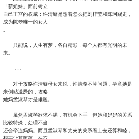
「新姐妹」面前树立
自己正宫的权威；许清璇是想着怎么把刘梓莹和陈珂踢走，
成为陈箜唯一的女人
。
只能说，人生有梦，各自精彩，每个人都有光明的未
来。
……
对于攻略许清璇母女来说，许清璇不算问题，毕竟她是
来倒贴送屄的，攻略
她妈孟淑琴才是难题。
虽然孟淑琴欲求不满，有机会下手，但她和妈妈的关系
比较特殊，处理不当
还会牵连妈妈。而且孟淑琴和丈夫的关系看上去还算和睦，
想要让其堕落，在不