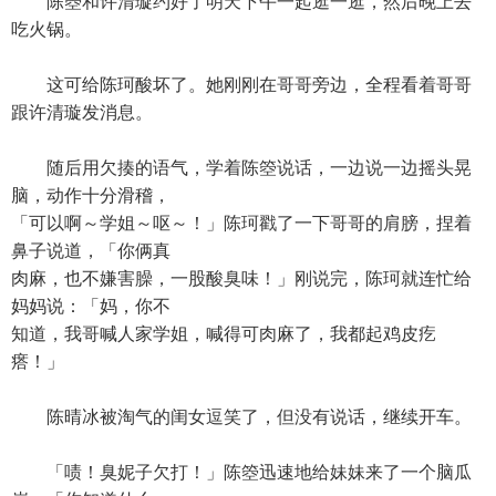
陈箜和许清璇约好了明天下午一起逛一逛，然后晚上去
吃火锅。
这可给陈珂酸坏了。她刚刚在哥哥旁边，全程看着哥哥
跟许清璇发消息。
随后用欠揍的语气，学着陈箜说话，一边说一边摇头晃
脑，动作十分滑稽，
「可以啊～学姐～呕～！」陈珂戳了一下哥哥的肩膀，捏着
鼻子说道，「你俩真
肉麻，也不嫌害臊，一股酸臭味！」刚说完，陈珂就连忙给
妈妈说：「妈，你不
知道，我哥喊人家学姐，喊得可肉麻了，我都起鸡皮疙
瘩！」
陈晴冰被淘气的闺女逗笑了，但没有说话，继续开车。
「啧！臭妮子欠打！」陈箜迅速地给妹妹来了一个脑瓜