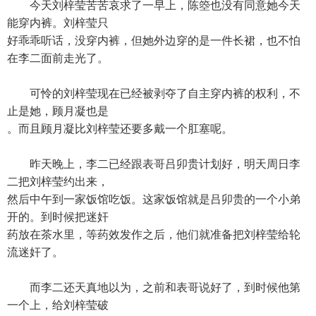
今天刘梓莹苦苦哀求了一早上，陈箜也没有同意她今天
能穿内裤。刘梓莹只
好乖乖听话，没穿内裤，但她外边穿的是一件长裙，也不怕
在李二面前走光了。
可怜的刘梓莹现在已经被剥夺了自主穿内裤的权利，不
止是她，顾月凝也是
。而且顾月凝比刘梓莹还要多戴一个肛塞呢。
昨天晚上，李二已经跟表哥吕卯贵计划好，明天周日李
二把刘梓莹约出来，
然后中午到一家饭馆吃饭。这家饭馆就是吕卯贵的一个小弟
开的。到时候把迷奸
药放在茶水里，等药效发作之后，他们就准备把刘梓莹给轮
流迷奸了。
而李二还天真地以为，之前和表哥说好了，到时候他第
一个上，给刘梓莹破