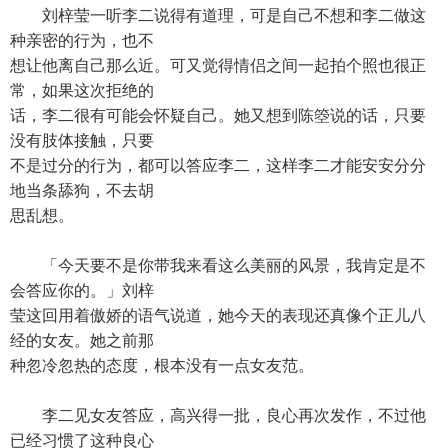
刘梓莹一听李二说得有道理，可是自己不想和李二做这
种亲密的行为，也不
想让他离自己那么近。可又觉得情侣之间一起拍个照也很正
常，如果这次拒绝的
话，李二很有可能会怀疑自己。她又想到陈箜说的话，只要
没有肢体接触，只要
不是过分的行为，都可以答应李二，这样李二才能安安分分
地当条舔狗，不去胡
思乱想。
「今天要不是你带我来看这么美丽的风景，我肯定是不
会答应你的。」刘梓
莹这回用着傲娇的语气说道，她今天的表现还真像个正儿八
经的女友。她之前那
种忽冷忽热的态度，根本没有一点女友范。
李二见女友答应，高兴得一批，良心再次发作，不过他
已经习惯了这种良心