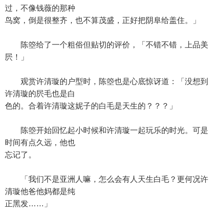
过，不像钱薇的那种
鸟窝，倒是很整齐，也不算茂盛，正好把阴阜给盖住。」
陈箜给了一个粗俗但贴切的评价，「不错不错，上品美
屄！」
观赏许清璇的户型时，陈箜也是心底惊讶道：「没想到
许清璇的屄毛也是白
色的。合着许清璇这妮子的白毛是天生的？？？」
陈箜开始回忆起小时候和许清璇一起玩乐的时光。可是
时间有点久远，他也
忘记了。
「我们不是亚洲人嘛，怎么会有人天生白毛？更何况许
清璇他爸他妈都是纯
正黑发……」