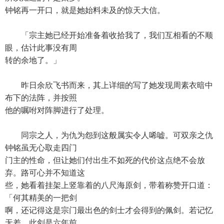
钟铭再一开口，就是她始料未及的惊天大信。
「宗主她已经开始准备着收拾我了，我们互相看的不顺
眼，估计此事没有周
转的余地了。」
昨日余欣飞书而来，其上详细的写了她发现周素衣暗中
布下的法阵，并按照
他的嘱咐对阵脚进行了处理。
同宗之人，为仇为怨到这般属实令人唏嘘。可双亲之仇
钟铭虽无心取走四门
门主的性命，但让她们付出生不如死的代价这点绝不会放
弃。路可心并不知道这
些，她看着挂架上竖靠着的八尺海原剑，带着称赞开口道：
「何其精美的一把剑
啊，还记得这是宗门最出色的剑士才会得到的佩剑。若记忆
无差，此剑是六年前