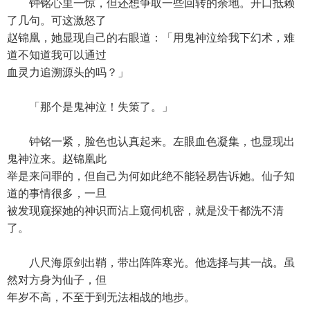
钟铭心里一惊，但还想争取一些回转的余地。开口抵赖
了几句。可这激怒了
赵锦凰，她显现自己的右眼道：「用鬼神泣给我下幻术，难
道不知道我可以通过
血灵力追溯源头的吗？」
「那个是鬼神泣！失策了。」
钟铭一紧，脸色也认真起来。左眼血色凝集，也显现出
鬼神泣来。赵锦凰此
举是来问罪的，但自己为何如此绝不能轻易告诉她。仙子知
道的事情很多，一旦
被发现窥探她的神识而沾上窥伺机密，就是没干都洗不清
了。
八尺海原剑出鞘，带出阵阵寒光。他选择与其一战。虽
然对方身为仙子，但
年岁不高，不至于到无法相战的地步。