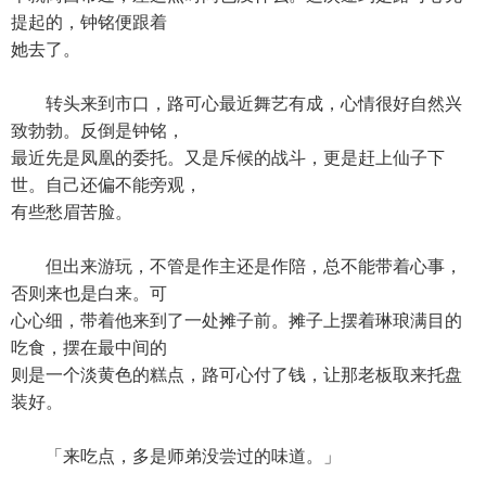
提起的，钟铭便跟着
她去了。
转头来到市口，路可心最近舞艺有成，心情很好自然兴
致勃勃。反倒是钟铭，
最近先是凤凰的委托。又是斥候的战斗，更是赶上仙子下
世。自己还偏不能旁观，
有些愁眉苦脸。
但出来游玩，不管是作主还是作陪，总不能带着心事，
否则来也是白来。可
心心细，带着他来到了一处摊子前。摊子上摆着琳琅满目的
吃食，摆在最中间的
则是一个淡黄色的糕点，路可心付了钱，让那老板取来托盘
装好。
「来吃点，多是师弟没尝过的味道。」