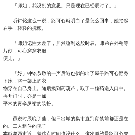
「师姐，我没别的意思。只是现在已经辰时了。」
听钟铭这么一说，路可心就明白了是怎么回事，她抬起
右手，轻轻的抚额。
「师姐记性太差了，居然睡到这般时辰。师弟在外稍等
片刻，可心穿穿衣服
便走。」
「好」钟铭恭敬的一声后逃也似的出了屋子路可心翻身
下床，将一架上的衣
物穿在自己身上。随后摸到药葫芦，取了一粒药送入口中。
再开门时，亦是一如
平常的青伞罗裙的装扮。
虽说时辰晚了些，但日出城的集市直到宵禁前都还是在
的。二人租住的院子
本就离西市近，差这点时间也没什么。这次邀约是路可心先