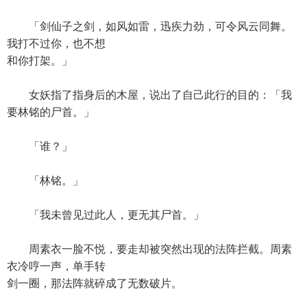
「剑仙子之剑，如风如雷，迅疾力劲，可令风云同舞。
我打不过你，也不想
和你打架。」
女妖指了指身后的木屋，说出了自己此行的目的：「我
要林铭的尸首。」
「谁？」
「林铭。」
「我未曾见过此人，更无其尸首。」
周素衣一脸不悦，要走却被突然出现的法阵拦截。周素
衣冷哼一声，单手转
剑一圈，那法阵就碎成了无数破片。