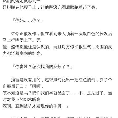
铭刚刚落定就感到一
只脚踹在他腰子上，让他翻滚几圈后踉跄着起了身。
「你妈……你？」
钟铭正欲发作，但在看到来人顶着一头银白色的长发后
马上把嘴闭上了。无
他，赵锦凰他还是认识的。而且对方似乎很生气，周围的灵
力都泛着幽幽的红光。
「你贵姓？怎么找我的麻烦了？」
搪塞是没有用的，赵锦凰幻化出一把红色的剑，耍了个
血振后开口：「呵呵，
装不知道是吗？或许我们早就见面了……不，是见过了。当
时对我下的幻术听高
深啊。直到被坑才发现你的手脚。」