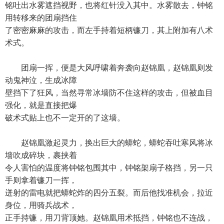
铭吐出水雾遮挡视野，也将红针没入其中。水雾散去，钟铭
用转移来的团扇挡住
了密密麻麻的攻击，而左手持着短柄镰刀，其上附加有八术
术式。
团扇一挥，便是大风呼啸着奔袭向赵锦凰，赵锦凰则发
动鬼神泣，生成冰障
壁挡下了狂风，当然寻常冰墙防不住这样的攻击，但被血目
强化，就是直接把爆
破术式贴上也不一定开的了这墙。
赵锦凰激起灵力，换出巨大的蟒蛇，蟒蛇吞吐寒风将冰
墙吹成碎块，裹挟着
令人害怕的温度将钟铭包围其中，钟铭架扇子格挡，另一只
手则拿着镰刀一挥，
迸射的雷电就把蟒蛇炸的四分五裂。而后他找准机会，拉近
身位，用骑兵战术，
正手持镰，用刀背顶她。赵锦凰用术抵挡，钟铭也不连战，