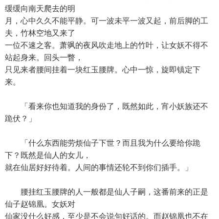
缓缓向南天爬去的明
月，心中久久不能平静。可一波未平一波又起，前后脚的工
夫，竹林空地又来了
一位不速之客。萧飒的夜风吹走地上的竹叶，让女妖不得不
站起身来。回头一瞥，
只见来者腰间挂着一块红玉腰牌。心中一惊，旋即镇定下
来。
「看来你也知道我的身份了，既然如此，宵小妖族还不
跪伏？」
「什么东西能劳烦仙子下世？而且我为什么要给你跪
下？既然是仙人的女儿，
就在仙居好好待着。人间的事情还轮不到你们插手。」
腰挂红玉腰牌的人一般都是仙人子嗣，这番前来的正是
仙子赵锦凰。女妖对
仙家没什么好感，至少是不会说句好话的。而赵锦凰也不在