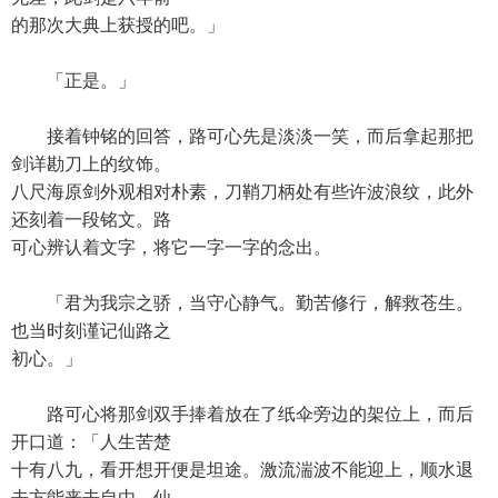
的那次大典上获授的吧。」
「正是。」
接着钟铭的回答，路可心先是淡淡一笑，而后拿起那把
剑详勘刀上的纹饰。
八尺海原剑外观相对朴素，刀鞘刀柄处有些许波浪纹，此外
还刻着一段铭文。路
可心辨认着文字，将它一字一字的念出。
「君为我宗之骄，当守心静气。勤苦修行，解救苍生。
也当时刻谨记仙路之
初心。」
路可心将那剑双手捧着放在了纸伞旁边的架位上，而后
开口道：「人生苦楚
十有八九，看开想开便是坦途。激流湍波不能迎上，顺水退
去方能来去自由。仙