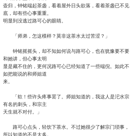
壶归，钟铭端起茶盏，看着屋外日头欲落，看着茶盏已不见
底，却有些心事重重。
明显到没逃过路可心的眼睛。
「师弟，怎这模样？莫非这茶水太过苦涩？」
钟铭摇摇头，却不知如何说与路可心，也在犹豫要不要
和她讲，但心事太明
显是藏不住的，更何况路可心已经知道了一些端倪。如此不
如把能说的和师姐道
来。
「欸！些许头疼事罢了。师姐知道的，我这人是汜水宗
有名的刺头，和宗主
天生就不对付。」
路可心点头，轻饮下茶水。不过她很少了解宗门琐事，
所以知道的不是太多。