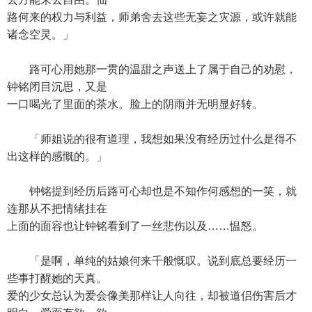
路何来的权力与利益，师弟舍去这些无妄之灾源，或许就能
诸念空灵。」
路可心用她那一贯的温甜之声送上了属于自己的劝慰，
钟铭闭目沉思，又是
一口喝光了里面的茶水。脸上的阴雨并无明显好转。
「师姐说的很有道理，我想如果没有经历过什么是得不
出这样的感慨的。」
钟铭提到经历后路可心却也是不知作何感想的一笑，就
连那从不把情绪挂在
上面的面容也让钟铭看到了一丝悲伤以及……愠怒。
「是啊，单纯的姑娘何来千般慨叹。说到底总要经历一
些事打醒她的天真。
爱的少女总认为爱会像美那样让人向往，却被道侣伤害后才