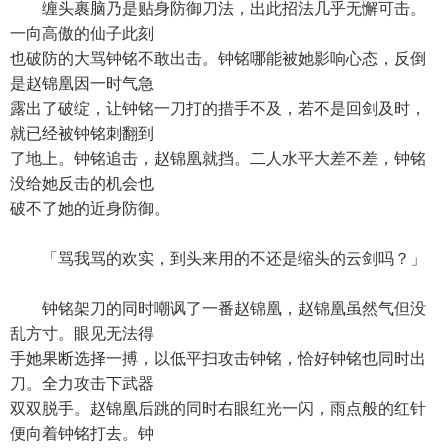
缠头裹脑乃是贴身防御刀法，出此招法几乎无懈可击。
一向高傲的仙子此刻
也破防的大骂钟铭不敢出击。钟铭哪能被她影响心态，反倒
是赵锦凰因一时气急
露出了破绽，让钟铭一刀打的措手不及，若不是回剑及时，
就已经被钟铭刺翻到
了地上。钟铭追击，赵锦凰就挡。二人水平大差不差，钟铭
没给她反击的机会也
破不了她的近身防御。
「骂我骂的欢实，到头来用的不还是缩头的云剑吗？」
钟铭架刀的同时嘲讽了一番赵锦凰，赵锦凰虽然气但没
乱方寸。眼见无法得
手她果断选择一搏，以低平扫攻击钟铭，恰好钟铭也同时出
刀。全力攻击下武器
双双脱手。赵锦凰后跳的同时右眼红光一闪，雨点般的红针
便向着钟铭打去。钟