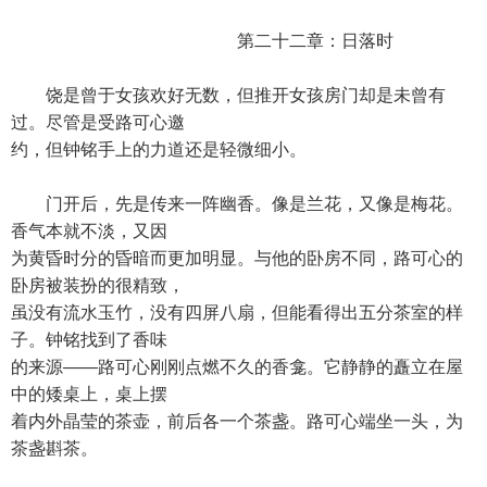
第二十二章：日落时
饶是曾于女孩欢好无数，但推开女孩房门却是未曾有
过。尽管是受路可心邀
约，但钟铭手上的力道还是轻微细小。
门开后，先是传来一阵幽香。像是兰花，又像是梅花。
香气本就不淡，又因
为黄昏时分的昏暗而更加明显。与他的卧房不同，路可心的
卧房被装扮的很精致，
虽没有流水玉竹，没有四屏八扇，但能看得出五分茶室的样
子。钟铭找到了香味
的来源——路可心刚刚点燃不久的香龛。它静静的矗立在屋
中的矮桌上，桌上摆
着内外晶莹的茶壶，前后各一个茶盏。路可心端坐一头，为
茶盏斟茶。