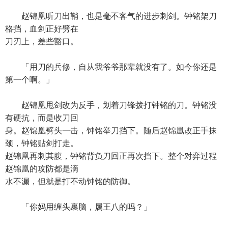
赵锦凰听刀出鞘，也是毫不客气的进步刺剑。钟铭架刀
格挡，血剑正好劈在
刀刃上，差些豁口。
「用刀的兵修，自从我爷爷那辈就没有了。如今你还是
第一个啊。」
赵锦凰甩剑改为反手，划着刀锋拨打钟铭的刀。钟铭没
有硬抗，而是收刀回
身。赵锦凰劈头一击，钟铭举刀挡下。随后赵锦凰改正手抹
颈，钟铭贴剑打走。
赵锦凰再刺其腹，钟铭背负刀回正再次挡下。整个对弈过程
赵锦凰的攻防都是滴
水不漏，但就是打不动钟铭的防御。
「你妈用缠头裹脑，属王八的吗？」