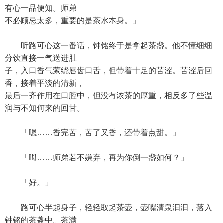
有心一品便知。师弟
不必顾忌太多，重要的是茶水本身。」
听路可心这一番话，钟铭终于是拿起茶盏。他不懂细细
分饮直接一气送进肚
子，入口香气萦绕唇齿口舌，但带着十足的苦涩。苦涩后回
香，接着平淡的清新，
最后一齐作用在口腔中，但没有浓茶的厚重，相反多了些温
润与不知何来的回甘。
「嗯……香完苦，苦了又香，还带着点甜。」
「呣……师弟若不嫌弃，再为你倒一盏如何？」
「好。」
路可心半起身子，轻轻取起茶壶，壶嘴清泉汩汩，落入
钟铭的茶盏中。茶满