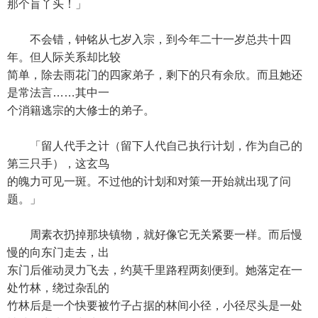
那个盲丫头！」
不会错，钟铭从七岁入宗，到今年二十一岁总共十四
年。但人际关系却比较
简单，除去雨花门的四家弟子，剩下的只有余欣。而且她还
是常法言……其中一
个消籍逃宗的大修士的弟子。
「留人代手之计（留下人代自己执行计划，作为自己的
第三只手），这玄鸟
的魄力可见一斑。不过他的计划和对策一开始就出现了问
题。」
周素衣扔掉那块镇物，就好像它无关紧要一样。而后慢
慢的向东门走去，出
东门后催动灵力飞去，约莫千里路程两刻便到。她落定在一
处竹林，绕过杂乱的
竹林后是一个快要被竹子占据的林间小径，小径尽头是一处