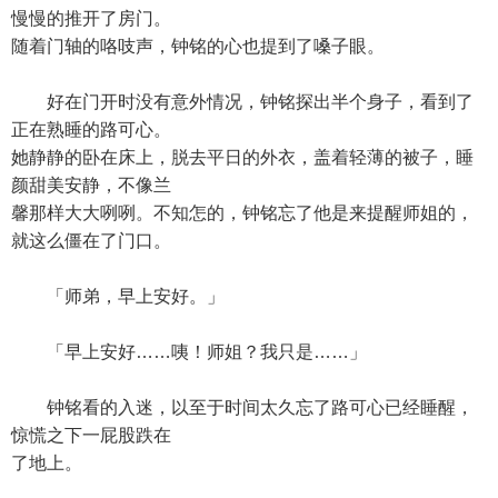
慢慢的推开了房门。
随着门轴的咯吱声，钟铭的心也提到了嗓子眼。
好在门开时没有意外情况，钟铭探出半个身子，看到了
正在熟睡的路可心。
她静静的卧在床上，脱去平日的外衣，盖着轻薄的被子，睡
颜甜美安静，不像兰
馨那样大大咧咧。不知怎的，钟铭忘了他是来提醒师姐的，
就这么僵在了门口。
「师弟，早上安好。」
「早上安好……咦！师姐？我只是……」
钟铭看的入迷，以至于时间太久忘了路可心已经睡醒，
惊慌之下一屁股跌在
了地上。