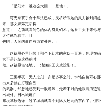
「是幻术，谁这么大胆……是他！」
可无奈双手合十阵法已成，灵桥断裂她的灵力被封闭起
来。那女妖落定后得
意道：「之前就看到你的体内有此幻术，这番工夫下来你与
火竹就断联了。且回
去吧，人间的事自有两族处理。」
赵锦凰心里问候了那个下幻术的家伙一百遍，但现在确
实不是纠结这些的时
候。赵锦凰轻轻地，一溜烟的工夫就没影了。
三更半夜，无人之刻，亦是多事之时。钟铭自路可心那
出来后就在打理自己
的武器，却忽地感受到一股邪风，觉着不对的他跟着痕迹追
出城外。日出城建在
东境草原边缘，过了城墙就看不到比人还高的东西了。但钟