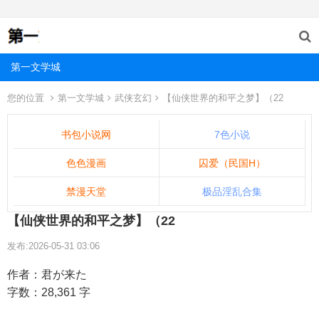
第一文学城
您的位置
第一文学城
武侠玄幻
【仙侠世界的和平之梦】（22
书包小说网
7色小说
色色漫画
囚爱（民国H）
禁漫天堂
极品淫乱合集
【仙侠世界的和平之梦】（22
发布:2026-05-31 03:06
作者：君が来た
字数：28,361 字