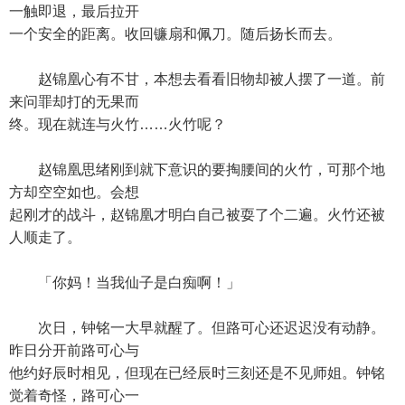
一触即退，最后拉开
一个安全的距离。收回镰扇和佩刀。随后扬长而去。
赵锦凰心有不甘，本想去看看旧物却被人摆了一道。前
来问罪却打的无果而
终。现在就连与火竹……火竹呢？
赵锦凰思绪刚到就下意识的要掏腰间的火竹，可那个地
方却空空如也。会想
起刚才的战斗，赵锦凰才明白自己被耍了个二遍。火竹还被
人顺走了。
「你妈！当我仙子是白痴啊！」
次日，钟铭一大早就醒了。但路可心还迟迟没有动静。
昨日分开前路可心与
他约好辰时相见，但现在已经辰时三刻还是不见师姐。钟铭
觉着奇怪，路可心一