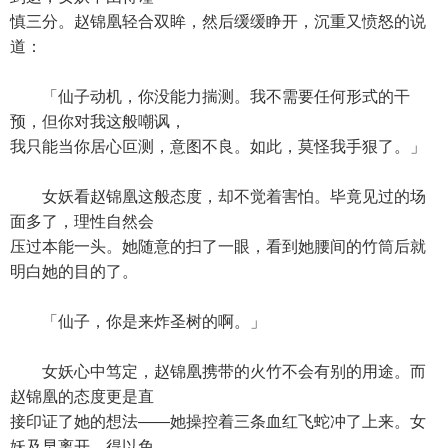
慎三分。赵锦凰轻合双眸，然后缓缓睁开，沉重又愤怒的说
道：
「仙子动机，你没能力揣测。我不需要任何形式的干
预，但你对我这般嘲讽，
我只能当你居心叵测，意图不良。如此，莫怪我手狠了。」
女妖看赵锦凰这般态度，却不觉着害怕。毕竟见过的场
面多了，理性自然会
压过本能一头。她随意的扫了一眼，看到她腰间的竹筒后就
明白她的目的了。
「仙子，你是来炸圣树的啊。」
女妖心中笃定，赵锦凰携带的火竹不会有别的用途。而
赵锦凰的态度更是直
接印证了她的想法——她操控着三条血红飞蛇冲了上来。女
妖及早离开，得以免