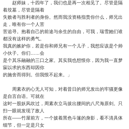
赵师妹，十四年了，我们也是再一次相见了。尽管是隔
着坟墓，尽管是隔着
失败者与胜利者的身份。然而我没资格指责你什么，师兄出
走，唯有你一个人苦
苦追寻。抱着自己的前途与余生的自由，可我，瑞雪她们谁
都没有这样的勇气。
我真的嫉妒你，若是你和师兄有一个儿子，我想应该是个帅
小伙子。你们……会
是个其乐融融的三口之家。其实我也想恨你，因为我一直梦
寐以求的东西却因你
的施舍而得到。但我恨不起来。」
周素衣的心无人可知，对着昔日的师兄发出的牢骚更像
是自言自语。可就在
这时一股妖风吹过，周素衣立马拔出腰间的八尺海原剑。只
扫一眼就发现了敌人
所在——竹屋前方，一个披着黑色斗篷的身影，看不清具体
细节，但一定是只女