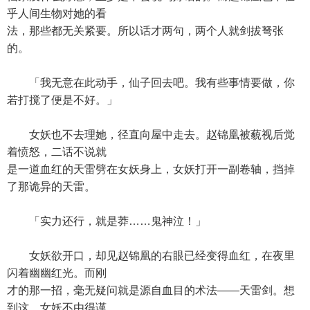
乎人间生物对她的看
法，那些都无关紧要。所以话才两句，两个人就剑拔弩张
的。
「我无意在此动手，仙子回去吧。我有些事情要做，你
若打搅了便是不好。」
女妖也不去理她，径直向屋中走去。赵锦凰被藐视后觉
着愤怒，二话不说就
是一道血红的天雷劈在女妖身上，女妖打开一副卷轴，挡掉
了那诡异的天雷。
「实力还行，就是莽……鬼神泣！」
女妖欲开口，却见赵锦凰的右眼已经变得血红，在夜里
闪着幽幽红光。而刚
才的那一招，毫无疑问就是源自血目的术法——天雷剑。想
到这，女妖不由得谨