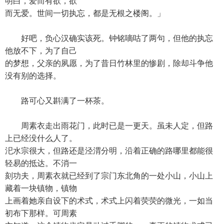
明白，爱而有欲，欲
而无爱。世间一切执忘，都是无根之楼阁。」
好吧，负心汉确实该死。钟铭嘀咕了两句，但他的执忘
他放不下，为了自己
的梦想，父亲的夙愿，为了昔日竹林里的惨剧，除却斗争他
没有别的选择。
路可心又斟满了一杯茶。
周素衣走出雨花门，此时已是一更天。虽未人定，但路
上已经没什么人了。
汜水宗很大，但路还是泾渭分明，沿着正确的路哪里都能很
轻易的抵达。不消一
刻功夫，周素衣就已经到了宗门东北角的一处小山，小山上
藏着一块镇物，镇物
上画着她亲自设下的术式，术式上闪着荧荧的微光，一如当
初布下那样。可周素