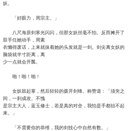
妖。
「好眼力，周宗主。」
八尺海原剑寒光闪闪，但那女妖丝毫不怕。反而摊开了
双手任她动手，周素
衣懒得废话，上来就抹着她的头发就是一剑。剑尖离女妖的
脑袋就半寸距离，离
少一点就会开瓢。
啪！啪！啪！
女妖鼓起掌，然后轻轻的拨开剑锋。称赞道：「须臾之
间，一刹成攻。不愧
是宗主大人，蓝玉修士，若是真的对垒，我怕是手都抬不起
来。」
「不需要你的恭维，我的剑技心中自然有数。」