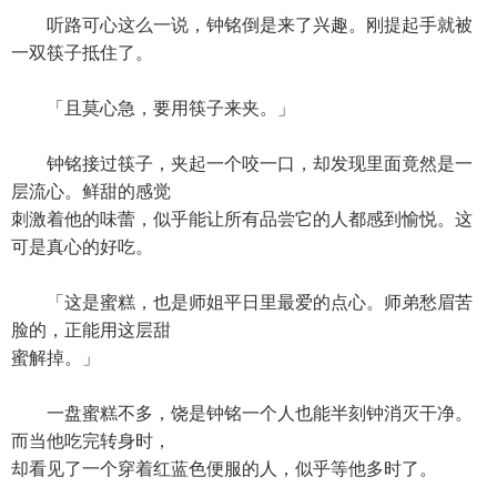
听路可心这么一说，钟铭倒是来了兴趣。刚提起手就被
一双筷子抵住了。
「且莫心急，要用筷子来夹。」
钟铭接过筷子，夹起一个咬一口，却发现里面竟然是一
层流心。鲜甜的感觉
刺激着他的味蕾，似乎能让所有品尝它的人都感到愉悦。这
可是真心的好吃。
「这是蜜糕，也是师姐平日里最爱的点心。师弟愁眉苦
脸的，正能用这层甜
蜜解掉。」
一盘蜜糕不多，饶是钟铭一个人也能半刻钟消灭干净。
而当他吃完转身时，
却看见了一个穿着红蓝色便服的人，似乎等他多时了。