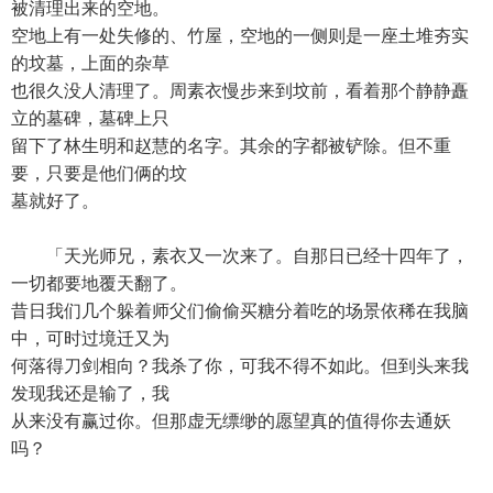
被清理出来的空地。
空地上有一处失修的、竹屋，空地的一侧则是一座土堆夯实
的坟墓，上面的杂草
也很久没人清理了。周素衣慢步来到坟前，看着那个静静矗
立的墓碑，墓碑上只
留下了林生明和赵慧的名字。其余的字都被铲除。但不重
要，只要是他们俩的坟
墓就好了。
「天光师兄，素衣又一次来了。自那日已经十四年了，
一切都要地覆天翻了。
昔日我们几个躲着师父们偷偷买糖分着吃的场景依稀在我脑
中，可时过境迁又为
何落得刀剑相向？我杀了你，可我不得不如此。但到头来我
发现我还是输了，我
从来没有赢过你。但那虚无缥缈的愿望真的值得你去通妖
吗？