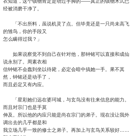
衣知道，这个镇物肯定是动过手脚的——真正的镇物术式已
经被消磨干净了。
「不出所料，虽说机灵了点。但毕竟还是一只尚未高飞
的雏鸟，你的手段又
怎么瞒得过我？」
如果说察觉不到自己在针对他，那钟铭可以直接和成仙
说永别了。周素衣相
信钟铭不会蠢到坐以待毙，必定会暗中搞她一手。果不其
然，钟铭还是动手了，
而且必定又有内应。
「星彩她们远在婆珂城，与玄鸟没有往来信息的能力。
而且对宗门也是手莫
伸及。所以他的内应只能是尚在宗门的弟子。现在没让我外
调出去的几乎都是和
我立场几乎一致的修士之弟子。再加上与玄鸟关系较好……