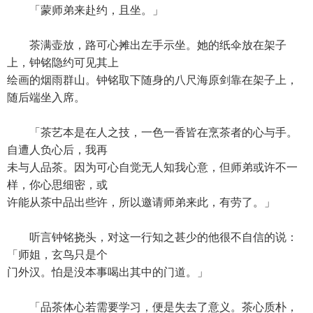
「蒙师弟来赴约，且坐。」
茶满壶放，路可心摊出左手示坐。她的纸伞放在架子
上，钟铭隐约可见其上
绘画的烟雨群山。钟铭取下随身的八尺海原剑靠在架子上，
随后端坐入席。
「茶艺本是在人之技，一色一香皆在烹茶者的心与手。
自遭人负心后，我再
未与人品茶。因为可心自觉无人知我心意，但师弟或许不一
样，你心思细密，或
许能从茶中品出些许，所以邀请师弟来此，有劳了。」
听言钟铭挠头，对这一行知之甚少的他很不自信的说：
「师姐，玄鸟只是个
门外汉。怕是没本事喝出其中的门道。」
「品茶体心若需要学习，便是失去了意义。茶心质朴，