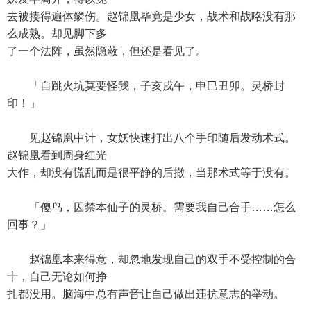
去被揍得遍体鳞伤。赵锦凰毕竟是少女，战术和战略没有那
么成熟。却见脚下多
了一个法阵，虽然隐蔽，但还是看见了。
「自跳火坑莫要怪我，子亥戌午，申巳丑卯。灵桥封
印！」
见赵锦凰中计，女妖快速打出八个手印随后发动术式。
赵锦凰看到周身红光
大作，却没有慌乱而是很平静的后撤，当那术式等于没有。
「傻鸟，囚禁本仙子的灵桥。需要我自己合手……怎么
回事？」
赵锦凰本来得意，却忽地发现自己的双手不受控制的合
十，自己无论如何挣
扎都没用。脑海中总有声音让自己做出违抗意志的举动。