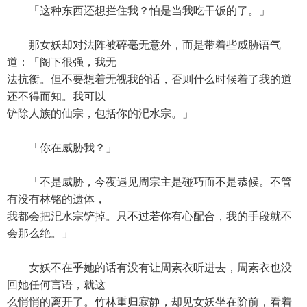
「这种东西还想拦住我？怕是当我吃干饭的了。」
那女妖却对法阵被碎毫无意外，而是带着些威胁语气
道：「阁下很强，我无
法抗衡。但不要想着无视我的话，否则什么时候着了我的道
还不得而知。我可以
铲除人族的仙宗，包括你的汜水宗。」
「你在威胁我？」
「不是威胁，今夜遇见周宗主是碰巧而不是恭候。不管
有没有林铭的遗体，
我都会把汜水宗铲掉。只不过若你有心配合，我的手段就不
会那么绝。」
女妖不在乎她的话有没有让周素衣听进去，周素衣也没
回她任何言语，就这
么悄悄的离开了。竹林重归寂静，却见女妖坐在阶前，看着