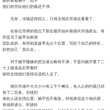
眼的看着杨宇，似乎
他们的兜比他们的脸还干净。
无奈，没钱还得招人，只得去佣兵市场去看看了。
在各位导师的指点下新生都开始向着佣兵市场挤去。有
些是为了趁早去捡便
宜队友的，有些则是趁早去占个位置，写好了自己的特长，
好把自己「卖出去」。
对于杨宇随缘的想法凌云略有不满，于是问杨宇要了二
十上级圣晶石带着轩
辕铃去找他们觉得合适的人去了。
佣兵市场中大大小小有上千个摊位，有人占的约莫已经
有了二百多。后续到
来的人还在找位置。杨宇也不着急，对他来说这个佣兵团，
有他和凌云、轩辕铃