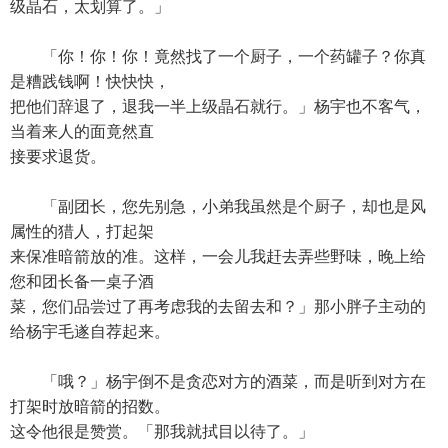
级晶石，太划算了。」
「你！你！你！竟然找了一个厨子，一个药罐子？你真
是糟践钱啊！快快快，
把他们辞退了，退我一半上级晶石就行。」杨宇也不客气，
当着来人的面竟然直
接要求退货。
「副团长，您先别急，小弟我虽然是个厨子，却也是风
属性的猎人，打起架
来保准暗箭放的准。这样，一会儿我赶去弄些野味，晚上给
您和团长备一桌子酒
菜，您们品尝过了再考虑我的去留去和？」那小胖子主动的
给杨宇毛遂自荐起来。
「哦？」杨宇倒不是贪恋对方的酒菜，而是听到对方在
打架时放暗箭的招数。
这令他很是赞赏。「那我就拭目以待了。」