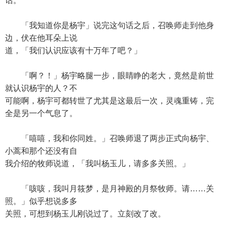
话。
「我知道你是杨宇」说完这句话之后，召唤师走到他身
边，伏在他耳朵上说
道，「我们认识应该有十万年了吧？」
「啊？！」杨宇略腿一步，眼睛睁的老大，竟然是前世
就认识杨宇的人？不
可能啊，杨宇可都转世了尤其是这最后一次，灵魂重铸，完
全是另一个气息了。
「嘻嘻，我和你同姓。」召唤师退了两步正式向杨宇、
小蒿和那个还没有自
我介绍的牧师说道，「我叫杨玉儿，请多多关照。」
「咳咳，我叫月筱梦，是月神殿的月祭牧师。请……关
照。」似乎想说多多
关照，可想到杨玉儿刚说过了。立刻改了改。