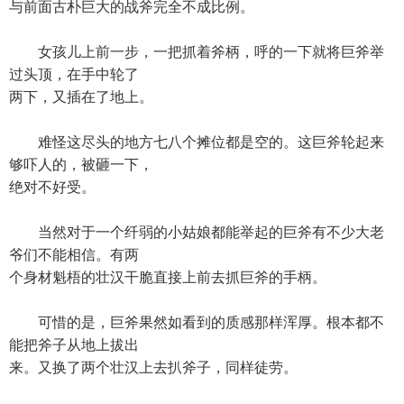
与前面古朴巨大的战斧完全不成比例。
女孩儿上前一步，一把抓着斧柄，呼的一下就将巨斧举
过头顶，在手中轮了
两下，又插在了地上。
难怪这尽头的地方七八个摊位都是空的。这巨斧轮起来
够吓人的，被砸一下，
绝对不好受。
当然对于一个纤弱的小姑娘都能举起的巨斧有不少大老
爷们不能相信。有两
个身材魁梧的壮汉干脆直接上前去抓巨斧的手柄。
可惜的是，巨斧果然如看到的质感那样浑厚。根本都不
能把斧子从地上拔出
来。又换了两个壮汉上去扒斧子，同样徒劳。