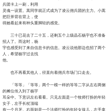
兵团卡上一刷，利用
灵魂一设置。蒿同学就正式成为了凌云佣兵团的主力。小蒿
把巨斧背在背上，使
得她看起来有种头重脚轻的感觉。
三十已花去了二十五，还剩五个上级晶石杨宇也不准备
招人了。而这时，杨
宇也感受到了来自信息卡的信息。凌云说他那边也招了两个
人，希望杨宇过去找
他。
也不再看其他人，径直向着佣兵市场门口走去。
「等等」「等等」两个一模一样的等等二字从左右两侧
的摊位传入到了杨宇
耳朵中。下意识左右看看。只见左面是一个牧师打扮的年轻
女子，左手长杖顶端
有一个月牙。右面则是一个法师打扮的年轻女孩儿，左手拿