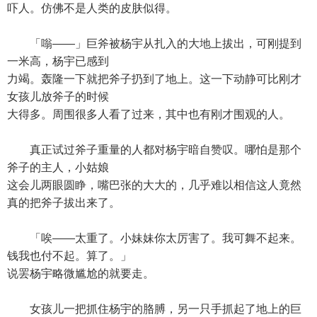
吓人。仿佛不是人类的皮肤似得。
「嗡——」巨斧被杨宇从扎入的大地上拔出，可刚提到
一米高，杨宇已感到
力竭。轰隆一下就把斧子扔到了地上。这一下动静可比刚才
女孩儿放斧子的时候
大得多。周围很多人看了过来，其中也有刚才围观的人。
真正试过斧子重量的人都对杨宇暗自赞叹。哪怕是那个
斧子的主人，小姑娘
这会儿两眼圆睁，嘴巴张的大大的，几乎难以相信这人竟然
真的把斧子拔出来了。
「唉——太重了。小妹妹你太厉害了。我可舞不起来。
钱我也付不起。算了。」
说罢杨宇略微尴尬的就要走。
女孩儿一把抓住杨宇的胳膊，另一只手抓起了地上的巨