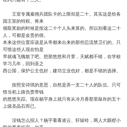
王室专属雇佣兵团队卡的上限却是二十。其实这是给各
国王室的特权。将来
领取奖励的时候是按这二十个人头来算的。所以别看这二十
人，可都是金贵的很。
本来这些位置应该是从帝都来出来的那些忍流禁卫们的。只
可惜这些人现在怕是
早就魂飞魄散了吧。想那悠悠和月萱，天赋都不错，在学校
学习几年，回到圣之
西公国，保护公主也好，建功立业也好，都是不错的选择。
按照安诗琪的意思，自然是弄一支二十人的队伍。只可
惜当初上路负责带钱
的悠悠失踪。现在杨宇身上就只有从冷月香那里敲诈的五十
上级圣晶石而已。
没钱怎么招人？杨宇看看凌云、轩辕铃，两人大眼瞪小