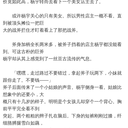
价竟如此高，杨宇转而去看下一个美女店主去了。
或许杨宇关心的只有美女。所以男性店主一概不看。直
到被顶头摊位一把巨
大的战斧拦住才盯着看上了那把战斧。
斧身加柄全长两米多，被斧子挡着的店主杨宇都没能看
到。可这古朴的巨斧
杨宇却从其上感觉到了一丝亘古流传的气息。
「嘿嘿，走过路过不要错过，拿起斧子玩两下，小妹就
跟你走了。不要钱——」
斧子后面传来了一个小姑娘的声音。杨宇侧身一看。姑娘比
想象中的还要小，大
概只有十几岁的样子。明明是个女孩儿却穿个一个背心。胸
前平平完全看不到
突起。两个粗粗的辫子扎在脑后。下身的短裤刚刚过膝，纤
细胳膊腿雪白如藕，