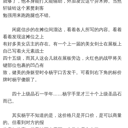
就够了，他本身能打又能辅助，外加凌云这个异术师。当然
轩辕铃这个累赘刺客
勉强用来跑跑腿也不错。
闲庭信步的在摊位间溜达，看着各人所写的内容。看着
看着发现这摊位之上
有好多美女店主的存在。有一个上一届的美女剑士在展板上
自己写着火元素战士
四十五级，而其人这会儿就在展板旁边，火红色的战甲将关
键部位包裹的凹凸有
致，健美的身躯登时令杨宇口舌发干。可看到右下角的标价
牌时杨宇傻眼了。
四十上级晶石一学年……杨宇手里才三十个上级圣晶石
而已。
其实杨宇不知道的是，这价格只是开口价，是可以商量
的。但看到对方的报