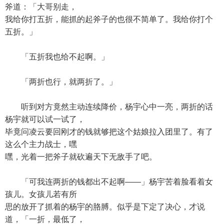
斧道：「大哥别走，
我给你打五折，能抓的起斧子的也很不简单了。我给你打个
五折。」
「五折我也给不起啊。」
「两折也行，就两折了。」
听到对方竟然主动连续降价，杨宇心中一亮，两折的话
杨宇就可以试一试了，
毕竟问凌云要回刚才的钱就够把这个姑娘拉入团里了。有了
这么个主力战士，嘿
嘿，光着一把斧子就砍遍天下无敌手了吧。
「可我连两折的钱都出不起啊——」杨宇苦着脸看着女
孩儿。女孩儿若有所
思的放开了抓着的杨宇的胳膊。似乎是下定了决心，才说
道，「一折，最低了，