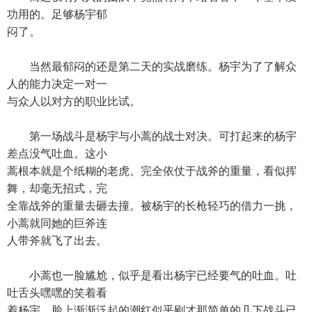
功用的。足够杨宇郁
闷了。
当然最郁闷的还是第二天的实战磨练。杨宇为了了解众
人的能力决定一对一
与众人以对方的职业比试。
第一场战斗是杨宇与小蒿的战士对决。可打起来的杨宇
差点没气吐血。这小
蒿根本就是个纸糊的老虎。完全依仗于战斧的重量，看似挥
舞，却毫无招式，完
全靠战斧的重量去砸去撞。被杨宇的长枪轻巧的借力一挑，
小蒿就同她的巨斧连
人带斧就飞了出去。
小蒿也一脸尴尬，似乎是看出杨宇已经要气的吐血。吐
吐舌头嘿嘿的笑着看
着杨宇。脸上渐渐泛起的潮红似乎刚才那简单的几下战斗已