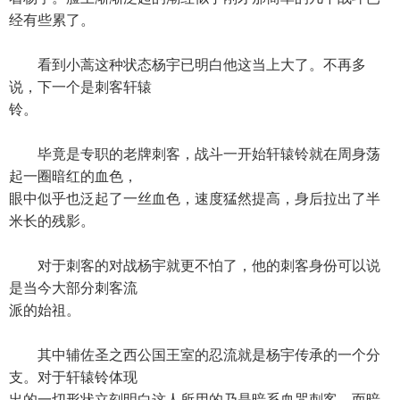
经有些累了。
看到小蒿这种状态杨宇已明白他这当上大了。不再多
说，下一个是刺客轩辕
铃。
毕竟是专职的老牌刺客，战斗一开始轩辕铃就在周身荡
起一圈暗红的血色，
眼中似乎也泛起了一丝血色，速度猛然提高，身后拉出了半
米长的残影。
对于刺客的对战杨宇就更不怕了，他的刺客身份可以说
是当今大部分刺客流
派的始祖。
其中辅佐圣之西公国王室的忍流就是杨宇传承的一个分
支。对于轩辕铃体现
出的一切形状立刻明白这人所用的乃是暗系血咒刺客。而暗