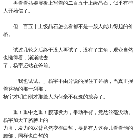
再看看姑娘展板上写着的二百五十上级晶石，似乎有些
人开始信了。
但二百五十上级晶石怎么看都不是一般人能出得起的价
格。
试过几轮之后终于没人再试了，没有了主角，观众自然
也懒得看，渐渐散去
了，杨宇还站在斧前。
「我也试试。」杨宇不由分说的握住了斧柄，当真正握
着斧柄的那一刹那，
杨宇才明白刚才那些人为何毫不犹豫的放弃了。
重！重中之重！腰部发力，带动手臂，竟然丝毫没动。
杨宇加大了胳膊上的
力度，发力的双臂竟然变得白皙，要是有人这会儿看看他的
腰部，同样也白皙的