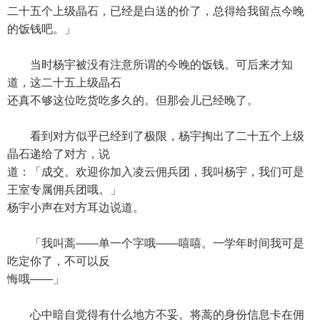
二十五个上级晶石，已经是白送的价了，总得给我留点今晚
的饭钱吧。」
当时杨宇被没有注意所谓的今晚的饭钱。可后来才知
道，这二十五上级晶石
还真不够这位吃货吃多久的。但那会儿已经晚了。
看到对方似乎已经到了极限，杨宇掏出了二十五个上级
晶石递给了对方，说
道：「成交。欢迎你加入凌云佣兵团，我叫杨宇，我们可是
王室专属佣兵团哦。」
杨宇小声在对方耳边说道。
「我叫蒿——单一个字哦——嘻嘻。一学年时间我可是
吃定你了，不可以反
悔哦——」
心中暗自觉得有什么地方不妥。将蒿的身份信息卡在佣