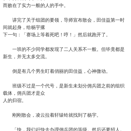
而败在了实力一般的人的手中。
讲完了关于组团的要领，导师宣布散会，田佳益第一时
间就起身，给杨宇撂
下一句：「赛场上等着死吧！哼！」然后就跑开了。
一班的不少同学都发现了二人关系不一般。但毕竟都是
新生，并无太多交流。
倒是有几个男生盯着俏丽的田佳益，心神微动。
班级不过是一个代号，是新生未划分佣兵团之前的组织
载体，佣兵团才是众
人的归宿。
刚刚散会，凌云拉着轩辕铃就找到了杨宇。
「快，我们赶快去办理佣兵团的等级。然后还要招人。