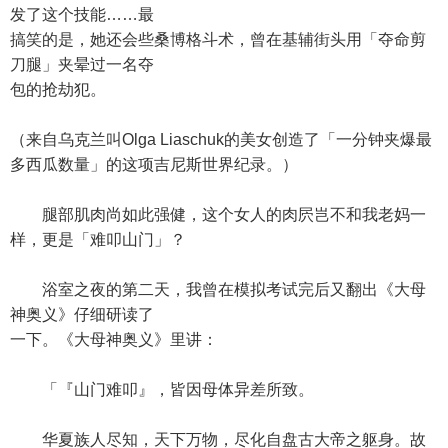
发了这个技能……最
搞笑的是，她还会些桑博格斗术，曾在基辅街头用「夺命剪
刀腿」夹晕过一名夺
包的抢劫犯。
（来自乌克兰叫Olga Liaschuk的美女创造了「一分钟夹爆最
多西瓜数量」的这项吉尼斯世界纪录。）
腿部肌肉尚如此强健，这个女人的肉屄岂不和我老妈一
样，更是「难叩山门」？
浴室之夜的第二天，我曾在模拟考试完后又翻出《大母
神奥义》仔细研读了
一下。《大母神奥义》里讲：
「『山门难叩』，皆因母体异差所致。
华夏族人尽知，天下万物，尽化自盘古大帝之躯身。故