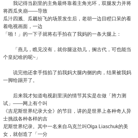
我记得当剧里的主角最终靠着主角光环，双腿发力并将
将西瓜夹崩——导致
瓜汁四溅、瓜瓤纷飞的场景发生后，老胡一边目瞪口呆的看
着电视画面，一边
「啪！」的一下子就将右手拍在了我妈的一条大腿上：
「燕儿，瞧见没有，就你腿这劲儿，搁古代，可也能当
个皇妃啥的呢~」
说完他还拿手指掐了掐我妈大腿内侧的肉，结果被我妈
一脚给踢开了。
后来我才知道电视剧里演的情节其实是在做「胯力测
试」——网上有个叫
《吉尼斯世界纪录大全》的节目，讲的是世界上各种奇人异
士挑战各种各样的吉
尼斯世界纪录。其中一名来自乌克兰叫Olga Liaschuk的美
女，就创造了「一分