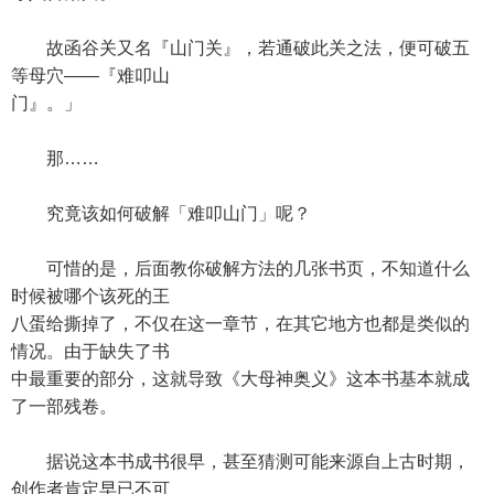
故函谷关又名『山门关』，若通破此关之法，便可破五
等母穴——『难叩山
门』。」
那……
究竟该如何破解「难叩山门」呢？
可惜的是，后面教你破解方法的几张书页，不知道什么
时候被哪个该死的王
八蛋给撕掉了，不仅在这一章节，在其它地方也都是类似的
情况。由于缺失了书
中最重要的部分，这就导致《大母神奥义》这本书基本就成
了一部残卷。
据说这本书成书很早，甚至猜测可能来源自上古时期，
创作者肯定早已不可