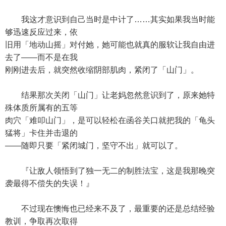
我这才意识到自己当时是中计了……其实如果我当时能
够迅速反应过来，依
旧用「地动山摇」对付她，她可能也就真的服软让我自由进
去了——而不是在我
刚刚进去后，就突然收缩阴部肌肉，紧闭了「山门」。
结果那次关闭「山门」让老妈忽然意识到了，原来她特
殊体质所属有的五等
肉穴「难叩山门」，是可以轻松在函谷关口就把我的「龟头
猛将」卡住并击退的
——随即只要「紧闭城门，坚守不出」就可以了。
『让敌人领悟到了独一无二的制胜法宝，这是我那晚突
袭最得不偿失的失误！』
不过现在懊悔也已经来不及了，最重要的还是总结经验
教训，争取再次取得