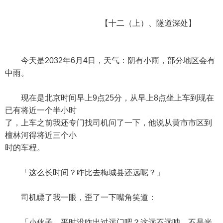
【十二（上）、隧道深处】
今天是2032年6月4日，天气：阴有小雨，部分地区会有
中雨。
现在是北京时间早上9点25分，从早上8点坐上车到现在
已有将近一个半小时
了，上车之前我还专门找司机问了一下，他说从黄市市区到
檀林河得将近三个小
时的车程。
「这么长时间？咋比去梅城县还远呢？」
司机瞟了我一眼，歪了一下嘴角笑道：
「小伙子，平时没咋出过远门吧？这远不远呐，不是光