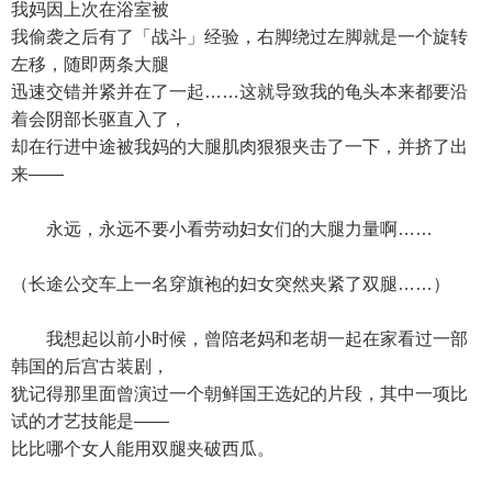
我妈因上次在浴室被
我偷袭之后有了「战斗」经验，右脚绕过左脚就是一个旋转
左移，随即两条大腿
迅速交错并紧并在了一起……这就导致我的龟头本来都要沿
着会阴部长驱直入了，
却在行进中途被我妈的大腿肌肉狠狠夹击了一下，并挤了出
来——
永远，永远不要小看劳动妇女们的大腿力量啊……
（长途公交车上一名穿旗袍的妇女突然夹紧了双腿……）
我想起以前小时候，曾陪老妈和老胡一起在家看过一部
韩国的后宫古装剧，
犹记得那里面曾演过一个朝鲜国王选妃的片段，其中一项比
试的才艺技能是——
比比哪个女人能用双腿夹破西瓜。