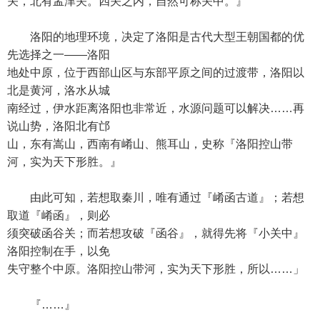
关，北有孟津关。四关之内，自然可称关中。』
洛阳的地理环境，决定了洛阳是古代大型王朝国都的优
先选择之一——洛阳
地处中原，位于西部山区与东部平原之间的过渡带，洛阳以
北是黄河，洛水从城
南经过，伊水距离洛阳也非常近，水源问题可以解决……再
说山势，洛阳北有邙
山，东有嵩山，西南有崤山、熊耳山，史称『洛阳控山带
河，实为天下形胜。』
由此可知，若想取秦川，唯有通过『崤函古道』；若想
取道『崤函』，则必
须突破函谷关；而若想攻破『函谷』，就得先将『小关中』
洛阳控制在手，以免
失守整个中原。洛阳控山带河，实为天下形胜，所以……」
『……』