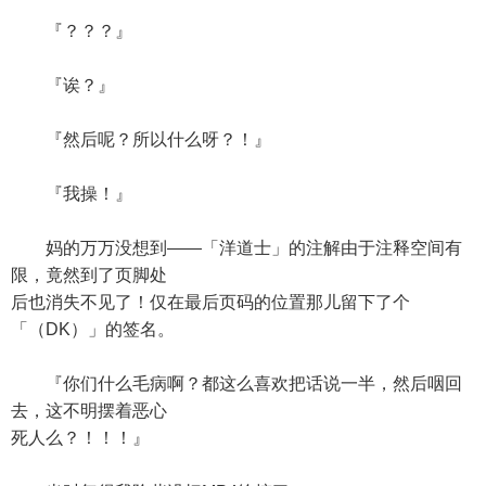
『？？？』
『诶？』
『然后呢？所以什么呀？！』
『我操！』
妈的万万没想到——「洋道士」的注解由于注释空间有
限，竟然到了页脚处
后也消失不见了！仅在最后页码的位置那儿留下了个
「（DK）」的签名。
『你们什么毛病啊？都这么喜欢把话说一半，然后咽回
去，这不明摆着恶心
死人么？！！！』