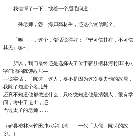
我错愕了一下，皱着一个眉毛问道：
「孙老师，您一海归高材生，还这么迷信呢？」
「唉——，这个，俗话说得好：『宁可信其有，不可信
其无』嘛~」
所以，我们最终还是选择去了位于蕲县檀林河竹田冲八
字门湾的陈诗故居—
—说实话，「陈诗」这人，要不是因为这次要去他的故居，
我除了知道个名儿外
还真不知道他都做过什么，只略微知道他是清朝人，很有学
问，考中了进士，还
当过太子的老师……
（蕲县檀林河竹田冲八字门湾——一代「大儒」陈诗的故
乡。）