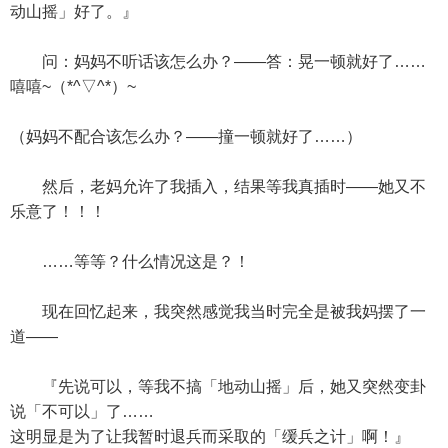
动山摇」好了。』
问：妈妈不听话该怎么办？——答：晃一顿就好了……
嘻嘻~（*^▽^*）~
（妈妈不配合该怎么办？——撞一顿就好了……）
然后，老妈允许了我插入，结果等我真插时——她又不
乐意了！！！
……等等？什么情况这是？！
现在回忆起来，我突然感觉我当时完全是被我妈摆了一
道——
『先说可以，等我不搞「地动山摇」后，她又突然变卦
说「不可以」了……
这明显是为了让我暂时退兵而采取的「缓兵之计」啊！』