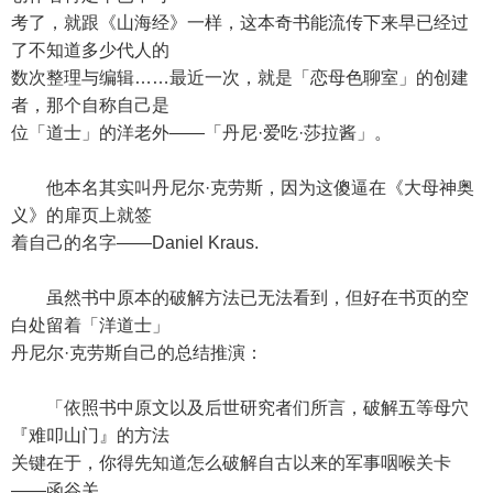
考了，就跟《山海经》一样，这本奇书能流传下来早已经过
了不知道多少代人的
数次整理与编辑……最近一次，就是「恋母色聊室」的创建
者，那个自称自己是
位「道士」的洋老外——「丹尼·爱吃·莎拉酱」。
他本名其实叫丹尼尔·克劳斯，因为这傻逼在《大母神奥
义》的扉页上就签
着自己的名字——Daniel Kraus.
虽然书中原本的破解方法已无法看到，但好在书页的空
白处留着「洋道士」
丹尼尔·克劳斯自己的总结推演：
「依照书中原文以及后世研究者们所言，破解五等母穴
『难叩山门』的方法
关键在于，你得先知道怎么破解自古以来的军事咽喉关卡
——函谷关。