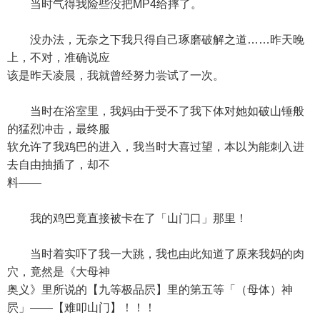
当时气得我险些没把MP4给摔了。
没办法，无奈之下我只得自己琢磨破解之道……昨天晚
上，不对，准确说应
该是昨天凌晨，我就曾经努力尝试了一次。
当时在浴室里，我妈由于受不了我下体对她如破山锤般
的猛烈冲击，最终服
软允许了我鸡巴的进入，我当时大喜过望，本以为能刺入进
去自由抽插了，却不
料——
我的鸡巴竟直接被卡在了「山门口」那里！
当时着实吓了我一大跳，我也由此知道了原来我妈的肉
穴，竟然是《大母神
奥义》里所说的【九等极品屄】里的第五等「（母体）神
屄」——【难叩山门】！！！