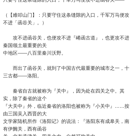
（【难叩山门】：只要守住这条缝隙的入口，千军万马便攻
不进「函谷关」。）
攻不进函谷关，也便攻不进『崤函古道』，也更攻不进
秦国领土最重要的关
中地区——八百里秦川沃野。
而出了函谷关，就到了中国古代最重要的城市之一，十
三古都——洛阳。
秦省自古就被称为『关中』，因为处在四关之中。其
实，除了秦省的这个
『大关中』外，临近秦省的洛阳也被称为『小关中』……按
由三国吴入西晋的大
文学家陆机所作《洛阳记》的说法：『洛阳东有成皋关，南
有伊阙关，西有函谷