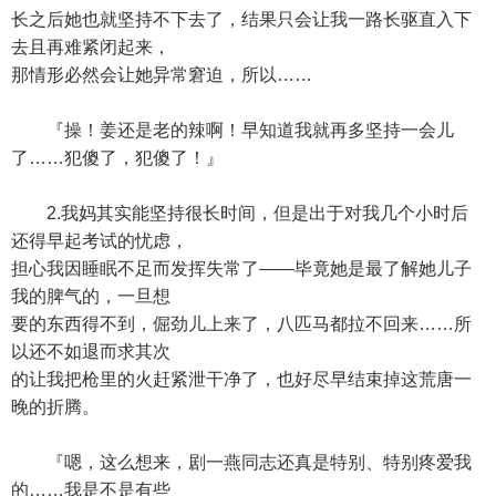
长之后她也就坚持不下去了，结果只会让我一路长驱直入下
去且再难紧闭起来，
那情形必然会让她异常窘迫，所以……
『操！姜还是老的辣啊！早知道我就再多坚持一会儿
了……犯傻了，犯傻了！』
2.我妈其实能坚持很长时间，但是出于对我几个小时后
还得早起考试的忧虑，
担心我因睡眠不足而发挥失常了——毕竟她是最了解她儿子
我的脾气的，一旦想
要的东西得不到，倔劲儿上来了，八匹马都拉不回来……所
以还不如退而求其次
的让我把枪里的火赶紧泄干净了，也好尽早结束掉这荒唐一
晚的折腾。
『嗯，这么想来，剧一燕同志还真是特别、特别疼爱我
的……我是不是有些