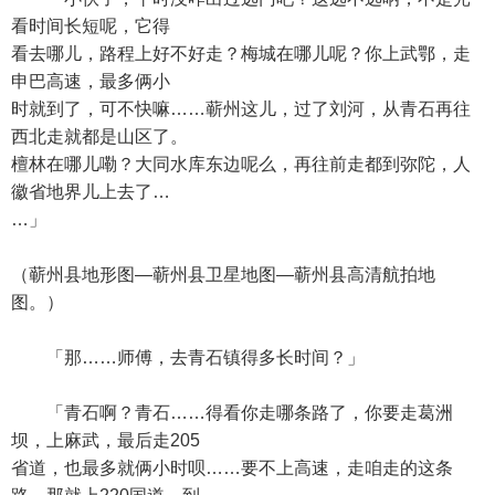
看时间长短呢，它得
看去哪儿，路程上好不好走？梅城在哪儿呢？你上武鄂，走
申巴高速，最多俩小
时就到了，可不快嘛……蕲州这儿，过了刘河，从青石再往
西北走就都是山区了。
檀林在哪儿嘞？大同水库东边呢么，再往前走都到弥陀，人
徽省地界儿上去了…
…」
（蕲州县地形图—蕲州县卫星地图—蕲州县高清航拍地
图。）
「那……师傅，去青石镇得多长时间？」
「青石啊？青石……得看你走哪条路了，你要走葛洲
坝，上麻武，最后走205
省道，也最多就俩小时呗……要不上高速，走咱走的这条