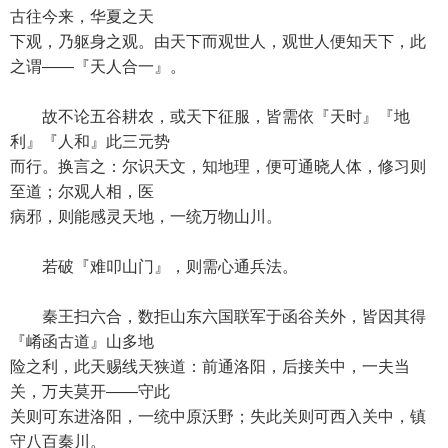
古往今来，华夏之天
下观，乃躯身之观。由天下而观世人，观世人便知天下，此
之谓——『天人合一』。
故不论五谷耕农，或天下征服，皆需依『天时』『地
利』『人和』此三元势
而行。换言之：尔识天文，知地理，便可通晓人体，修习则
至道；尔观人相，医
病邪，则能感灵天地，一统万物山川。
若破『难叩山门』，则需心通兵法。
秦王扫六合，数拒山东六国联军于函谷关外，皆因其得
『崤函古道』山多地
险之利，此天赐线天狭道：前通洛阳，后接关中，一夫当
关，万夫莫开——守此
关则可东进洛阳，一统中原沃野；失此关则可西入关中，镇
守八百秦川。