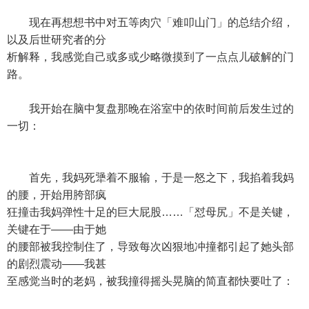
现在再想想书中对五等肉穴「难叩山门」的总结介绍，
以及后世研究者的分
析解释，我感觉自己或多或少略微摸到了一点点儿破解的门
路。
我开始在脑中复盘那晚在浴室中的依时间前后发生过的
一切：
首先，我妈死犟着不服输，于是一怒之下，我掐着我妈
的腰，开始用胯部疯
狂撞击我妈弹性十足的巨大屁股……「怼母尻」不是关键，
关键在于——由于她
的腰部被我控制住了，导致每次凶狠地冲撞都引起了她头部
的剧烈震动——我甚
至感觉当时的老妈，被我撞得摇头晃脑的简直都快要吐了：