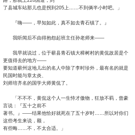
路，那就上220国道，到
了县城车站那儿也是拐到205上……不到俩半小时吧。」
『嗨——，早知如此，真不如去青石镇了。』
我听闻后不由得抱怨起班主任孙老师来——
我早就说过，位于蕲县青石镇大樟树村的黄侃故居是个
更值得去的地方——
要知道蕲州这地儿出的名人中除了李时珍外，最有名的就是
民国时能与章太炎、
刘师培齐名的国学大师黄侃了。
「不不不，黄侃这个人一生恃才傲物，狂放不羁，曾豪
言说：『五十之前不
著书。』——结果他恰好就死在了五十岁时……所以对你们
这些考生来说，额，
有些晦……不，不太合适。」