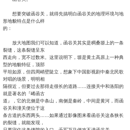
想要突破函谷关，就得先搞明白函谷关的地理环境与地
形地貌特点是什么样
的：
放大地图我们可以知道，函谷关其实是稠桑塬上的一条
裂缝，这条裂缝呈东
西走向，宽不过数米。这里说明下，塬是黄土高原上一种典
型的地貌特征，顶部
平坦如原，但四周峭壁陡立，想象下中国影视剧中秦北民歌
对唱的场景，明明相
隔很近，但要过去那得走很长的道路……连接关中和洛阳的
就是著名的『崤函古
道』，它的北侧是中条山，南侧是秦岭，中间是黄河，而函
谷关和潼关便位于这
条古道的东西两头……如果通过影像图来看函谷关这条狭长
的裂缝，就能发现，
只要守住这条缝隙的入口，千军万马便攻不进函谷关——