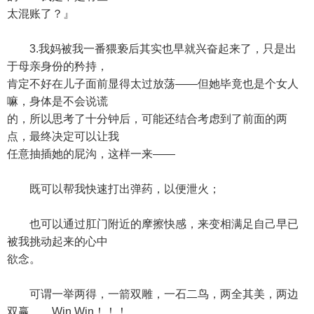
太混账了？』
3.我妈被我一番猥亵后其实也早就兴奋起来了，只是出
于母亲身份的矜持，
肯定不好在儿子面前显得太过放荡——但她毕竟也是个女人
嘛，身体是不会说谎
的，所以思考了十分钟后，可能还结合考虑到了前面的两
点，最终决定可以让我
任意抽插她的屁沟，这样一来——
既可以帮我快速打出弹药，以便泄火；
也可以通过肛门附近的摩擦快感，来变相满足自己早已
被我挑动起来的心中
欲念。
可谓一举两得，一箭双雕，一石二鸟，两全其美，两边
双赢……Win Win！！！