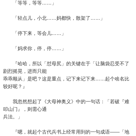
「等等，等等……」
「轻点儿，小北……妈都快，散架了……」
「停下来，等会儿……」
「妈求你，停，停……」
『哈哈，所以「怼母尻」的关键在于「让脑袋忍受不了
剧烈摇晃，进而只能
乖乖顺从」是吧？这是重点，记下来记下来……起个啥名比
较好呢？』
我忽然想起了《大母神奥义》中的一句话：「若破『难
叩山门』，则需心通
兵法。」
『嗯，就起个古代兵书上经常用到的一句成语——「地