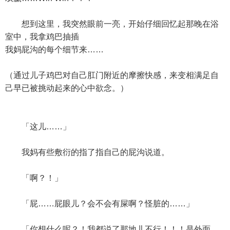
想到这里，我突然眼前一亮，开始仔细回忆起那晚在浴
室中，我拿鸡巴抽插
我妈屁沟的每个细节来……
（通过儿子鸡巴对自己肛门附近的摩擦快感，来变相满足自
己早已被挑动起来的心中欲念。）
「这儿……」
我妈有些敷衍的指了指自己的屁沟说道。
「啊？！」
「屁……屁眼儿？会不会有屎啊？怪脏的……」
「你想什么呢？！我都说了那地儿不行！！！是外面，