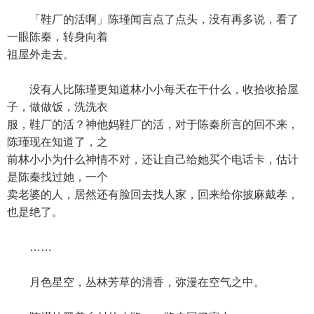
「鞋厂的活啊」陈瑾闻言点了点头，没有再多说，看了
一眼陈秦，转身向着
祖屋外走去。
没有人比陈瑾更知道林小小每天在干什么，收拾收拾屋
子，做做饭，洗洗衣
服，鞋厂的活？神他妈鞋厂的活，对于陈秦所言的回不来，
陈瑾现在知道了，之
前林小小为什么神情不对，还让自己给她买个电话卡，估计
是陈秦找过她，一个
卖老婆的人，居然还有脸回去找人家，回来给你披麻戴孝，
也是绝了。
……
月色星空，丛林芳草的清香，弥漫在空气之中。