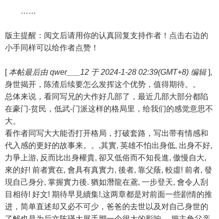
……
版主提醒：阅文后请用你的认真回复支持作者！点击右边的
小手同样可以给作者点赞！
[
本帖最后由 qwer___12 于 2024-1-28 02:39(GMT+8) 编辑
],
身世揭开，陈渣后续要怎么发挥这个优势，值得期待。。
总体来说，看同写兄的大作好几部了，最近几部大部分都陷
在豪门-贫民，低武-门派这样的格局里，给我们的感觉意思不
大。
看作者同写大大能否打开格局，打破套路，写出带有情感和
代入感的更好的故事来。。,其實, 英雄不怕出身低, 出身不好,
力爭上游, 反而比出身權貴, 卻又低俗而不知長進, 傲慢自大,
來的好! 前者實在, 會具有真實力, 後者, 靠父蔭, 較虛! 前者, 發
現自己身分, 掌握實力後. 猶如潛龍在鳶, 一步登天, 會令人刮
目相待! 好文! 期待早見續集!,这两章都是对前面一些剧情的推
进，简单直述却又必不可少，爸爸的去世以及对自己身世的
了解也是为后文陈瑾大展手脚一个很大的影响。,把主角父亲