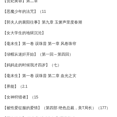
【贵妃黄蓉】第二章
【恶魔少年的法咒】（11
【郭夫人的襄阳往事】第九章 玉箫声里度春潮
【女大学生的地狱沉沦】
【毫末生】第一卷 误珠昔 第一章 风卷珠帘
【绿帽从迷奸开始】（第一回～第四回）
【妈妈走的时候我才四岁】（七）
【毫末生】第一卷 误珠昔 第二章 血光之灾
【界能】（2.1
【女神狩猎者】（15
【被性爱征服的爱情】（第四部 绝色总裁，美T局长）（177）