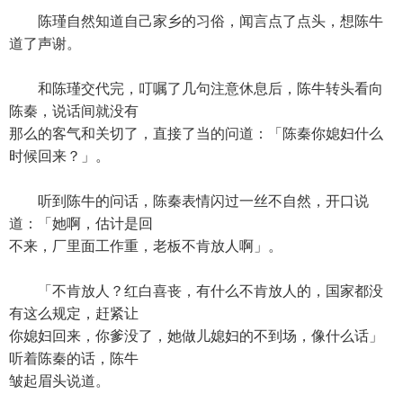
陈瑾自然知道自己家乡的习俗，闻言点了点头，想陈牛
道了声谢。
和陈瑾交代完，叮嘱了几句注意休息后，陈牛转头看向
陈秦，说话间就没有
那么的客气和关切了，直接了当的问道：「陈秦你媳妇什么
时候回来？」。
听到陈牛的问话，陈秦表情闪过一丝不自然，开口说
道：「她啊，估计是回
不来，厂里面工作重，老板不肯放人啊」。
「不肯放人？红白喜丧，有什么不肯放人的，国家都没
有这么规定，赶紧让
你媳妇回来，你爹没了，她做儿媳妇的不到场，像什么话」
听着陈秦的话，陈牛
皱起眉头说道。