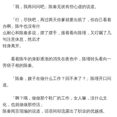
「我，我再问问吧」陈秦见状有些心虚的说道。
「行，尽快吧，再过两天你爹就要出殡了，你自己看着
办啊」陈牛也没有什
么耐心和陈秦多说，摆了摆手，接着看向陈瑾，又叮嘱了几
句注意休息，然后才
转身离开。
看着陈牛的身影逐渐的消失在夜色中，陈瑾转头看向一
旁痞子相的陈秦。
「陈秦，嫂子在做什么工作？回不来了？」陈瑾开口问
道。
「啊？哦，做做那个鞋厂的工作，女人嘛，没什么文
化，也就做做那些活」
陈秦闻言现编的说道，话语间却流露出了职业的优越感。