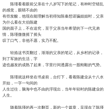
陈瑾看着眼前父亲在十八岁写下的笔记，有种时空错乱
的感觉，眼睛不由的
有些发酸，他现在能理解当初得知陈秦想诓骗姐姐时，父亲
为什么看在大伯陈建
国的面子上，不在追究，至于父亲当年希望的下一代兄弟
情，陈瑾微微摇了摇头
叹了口气，非他不愿，实乃不配。
轻捻这书页翻过，渐渐的父亲的笔记，从乡村的记录，
到了军旅的生活，字
迹也越发的成熟了起来，字里行间透露出一股刚毅的气势。
陈瑾就这样坐在书桌前，台灯下，看着陈建业从十八水
开始，一字一句间的
人生过往，脑海中也不由的浮现出，当年年轻时的陈建业的
人生。
随着陈瑾的再一次翻页，新的一个篇章，呈现在了陈瑾