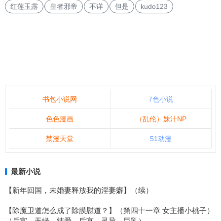
红莲玉露
皇者邪帝
不详
但是
kudo123
书包小说网
7色小说
色色漫画
（乱伦）妹汁NP
禁漫天堂
51动漫
最新小说
【新年回国，未婚妻释放我的淫妻癖】（续）
【除魔卫道怎么成了除膜慰道？】（第四十一章 女主播小桃子）
（后宫、无绿、纯爱、后宫、灵异、巨乳）