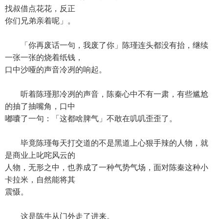
找叔借点花花，反正
你们兄弟亲着呢」。
「你再废话一句，我废了你」陈瑾连头都没有抬，继续
一张一张的烧着纸钱，
口中沙哑的声音冷冽的响起。
听着陈瑾那冷冽的声音，陈秦心中不有一肃，有些尴尬
的抽了抽嘴角，口中
嘟囔了一句：「这都啥脾气」不敢在叽叽歪歪了。
毕竟陈瑾每天打交道的不是黑道上心狠手辣的人物，就
是商业上叱咤风云的
人物，无形之中，也养成了一种气势气场，面对陈秦这种小
卡拉米，自然能将其
震慑。
这是陈牛从门外走了进来。