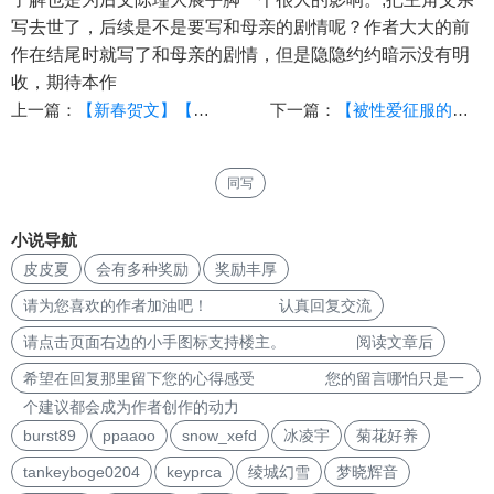
写去世了，后续是不是要写和母亲的剧情呢？作者大大的前
作在结尾时就写了和母亲的剧情，但是隐隐约约暗示没有明
收，期待本作
上一篇：
【新春贺文】【「瘟城母子」之《母亲最适合当飞机杯的3个理由》】（十二·上）[攻山门，破母穴！]
下一篇：
【被性爱征服的爱情】（第四部 绝色总裁，美T局长）（171）
同写
小说导航
皮皮夏
会有多种奖励
奖励丰厚
请为您喜欢的作者加油吧！ 认真回复交流
请点击页面右边的小手图标支持楼主。 阅读文章后
希望在回复那里留下您的心得感受 您的留言哪怕只是一
个建议都会成为作者创作的动力
burst89
ppaaoo
snow_xefd
冰凌宇
菊花好养
tankeyboge0204
keyprca
绫城幻雪
梦晓辉音