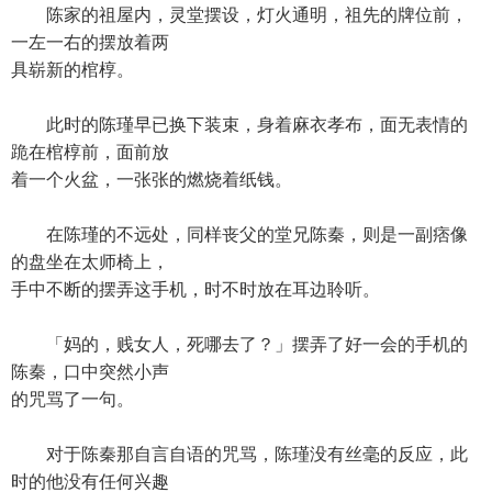
陈家的祖屋内，灵堂摆设，灯火通明，祖先的牌位前，
一左一右的摆放着两
具崭新的棺椁。
此时的陈瑾早已换下装束，身着麻衣孝布，面无表情的
跪在棺椁前，面前放
着一个火盆，一张张的燃烧着纸钱。
在陈瑾的不远处，同样丧父的堂兄陈秦，则是一副痞像
的盘坐在太师椅上，
手中不断的摆弄这手机，时不时放在耳边聆听。
「妈的，贱女人，死哪去了？」摆弄了好一会的手机的
陈秦，口中突然小声
的咒骂了一句。
对于陈秦那自言自语的咒骂，陈瑾没有丝毫的反应，此
时的他没有任何兴趣