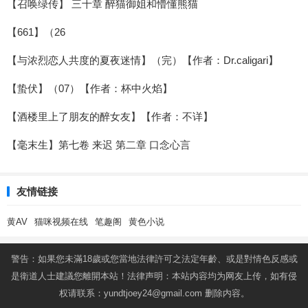
【召唤绿传】 三十章 醉猫御姐和懵懂熊猫
【661】（26
【与浓烈恋人共度的夏夜迷情】（完）【作者：Dr.caligari】
【蛰伏】（07）【作者：杯中火焰】
【酒楼里上了朋友的醉女友】【作者：不详】
【毫末生】第七卷 来迟 第二章 口念心言
友情链接
黄AV
猫咪视频在线
笔趣阁
黄色小说
警告：如果您未滿18歲或您當地法律許可之法定年齡、或是對情色反感或
是衛道人士建議您離開本站！法律声明：本站内容均为网友上传，如有侵
权请联系：
yundtjoey24@gmail.com
删除内容。