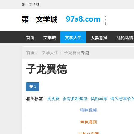
第一文学城
首页
文学城
文学人生
人妻意淫
乱伦迷情
首页
文学人生
子龙翼德
专题
子龙翼德
0
相关标签：
皮皮夏
会有多种奖励
奖励丰厚
请为您喜
希望在回复那里留下您的心得感受 您的留言哪怕只
猫咪视频
色色漫画
书包小说网