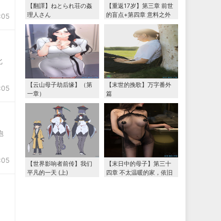
【翻譯】ねとられ荘の姦
【重返17岁】第三章 前世
理人さん
的盲点+第四章 意料之外
:05
的相认+番外篇（本文为女
主第一视角，两万字更
新）
北
【云山母子劫后缘】（第
【末世的挽歌】万字番外
:05
一章）
篇
炮
:05
【世界影响者前传】我们
【末日中的母子】第三十
平凡的一天 (上)
四章 不太温暖的家，依旧
温暖的妈妈（下） 两万字
大更新