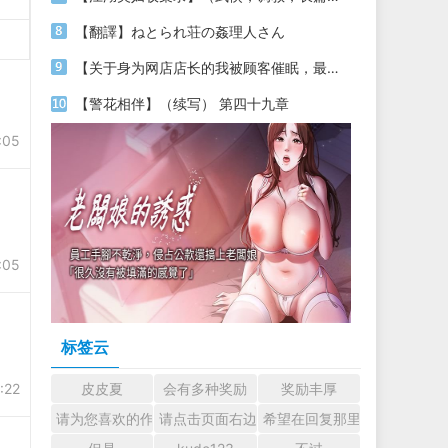
【翻譯】ねとられ荘の姦理人さん
【关于身为网店店长的我被顾客催眠，最终堕落为丝袜发情母狗这件事】（18～20）
【警花相伴】（续写） 第四十九章
:05
:05
标签云
:22
皮皮夏
会有多种奖励
奖励丰厚
请为您喜欢的作者加油吧！ 认真回复交流
请点击页面右边的小手图标支持楼主。
希望在回复那里留下您的心