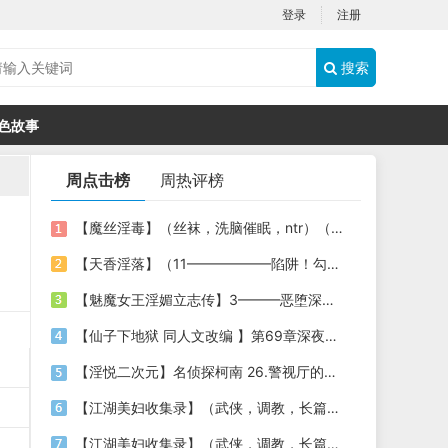
登录
注册
搜索
色故事
周点击榜
周热评榜
【魔丝淫毒】（丝袜，洗脑催眠，ntr）（24）（我不想）
【天香淫落】（11——————陷阱！勾结的警局调教（下））
【魅魔女王淫媚立志传】3———恶堕深渊的开端
【仙子下地狱 同人文改编 】第69章深夜窥淫戏 交心与交性(二)(纯爱+各种情趣玩法)
【淫悦二次元】名侦探柯南 26.警视厅的隐藏淫娃
【江湖美妇收集录】（武侠，调教，长篇）（6）（师娘篇）
【江湖美妇收集录】（武侠，调教，长篇）（13）（下山历练篇）