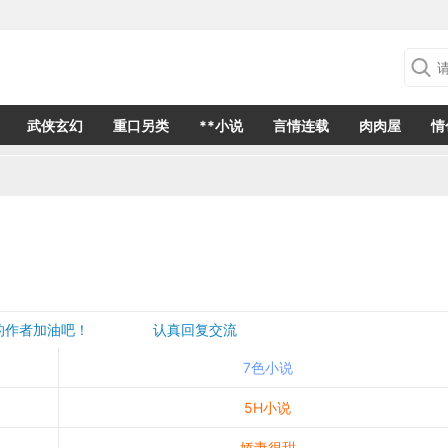
武侠玄幻
重口另类
**小说
言情连载
肉肉屋
情
欢的作者加油吧！ 认真回复交流
是一个建议都会成为作者创作的动力
7色小说
5H小说
娇妻很甜