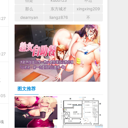
但是
kudo123
不过
那么
东方城才
xingxing209
dearnyan
liangz876
不
:27
:27
复
图文推荐
:05
魂