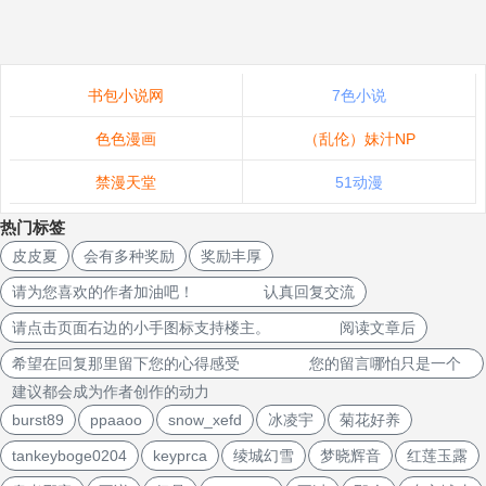
书包小说网
7色小说
色色漫画
（乱伦）妹汁NP
禁漫天堂
51动漫
热门标签
皮皮夏
会有多种奖励
奖励丰厚
请为您喜欢的作者加油吧！ 认真回复交流
请点击页面右边的小手图标支持楼主。 阅读文章后
希望在回复那里留下您的心得感受 您的留言哪怕只是一个
建议都会成为作者创作的动力
burst89
ppaaoo
snow_xefd
冰凌宇
菊花好养
tankeyboge0204
keyprca
绫城幻雪
梦晓辉音
红莲玉露