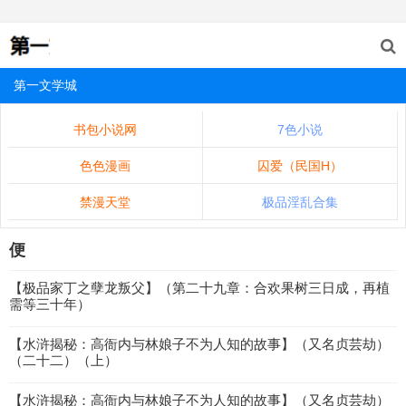
第一文学城
书包小说网
7色小说
色色漫画
囚爱（民国H）
禁漫天堂
极品淫乱合集
便
【极品家丁之孽龙叛父】（第二十九章：合欢果树三日成，再植
需等三十年）
【水浒揭秘：高衙内与林娘子不为人知的故事】（又名贞芸劫）
（二十二）（上）
【水浒揭秘：高衙内与林娘子不为人知的故事】（又名贞芸劫）