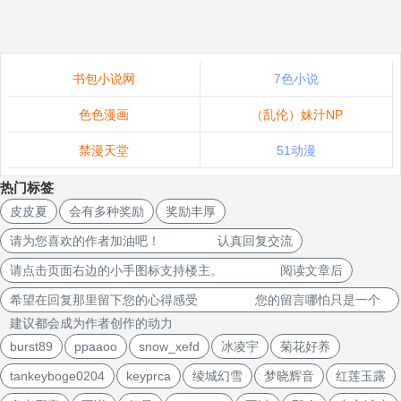
书包小说网
7色小说
色色漫画
（乱伦）妹汁NP
禁漫天堂
51动漫
热门标签
皮皮夏
会有多种奖励
奖励丰厚
请为您喜欢的作者加油吧！ 认真回复交流
请点击页面右边的小手图标支持楼主。 阅读文章后
希望在回复那里留下您的心得感受 您的留言哪怕只是一个
建议都会成为作者创作的动力
burst89
ppaaoo
snow_xefd
冰凌宇
菊花好养
tankeyboge0204
keyprca
绫城幻雪
梦晓辉音
红莲玉露