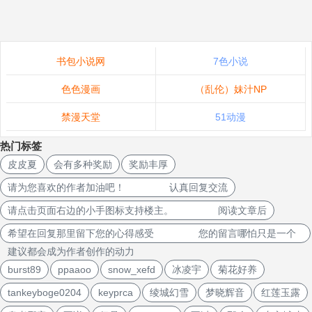
书包小说网
7色小说
色色漫画
（乱伦）妹汁NP
禁漫天堂
51动漫
热门标签
皮皮夏
会有多种奖励
奖励丰厚
请为您喜欢的作者加油吧！ 认真回复交流
请点击页面右边的小手图标支持楼主。 阅读文章后
希望在回复那里留下您的心得感受 您的留言哪怕只是一个
建议都会成为作者创作的动力
burst89
ppaaoo
snow_xefd
冰凌宇
菊花好养
tankeyboge0204
keyprca
绫城幻雪
梦晓辉音
红莲玉露