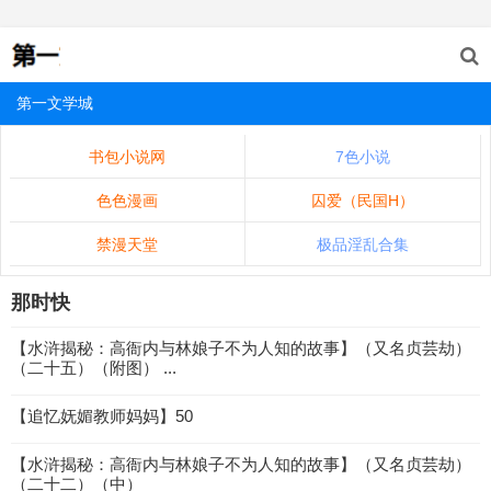
第一文学城
书包小说网
7色小说
色色漫画
囚爱（民国H）
禁漫天堂
极品淫乱合集
那时快
【水浒揭秘：高衙内与林娘子不为人知的故事】（又名贞芸劫）
（二十五）（附图） ...
【追忆妩媚教师妈妈】50
【水浒揭秘：高衙内与林娘子不为人知的故事】（又名贞芸劫）
（二十二）（中）