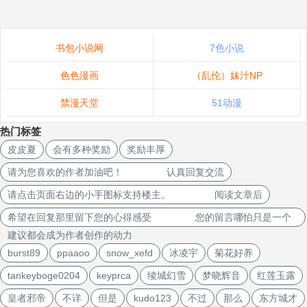
书包小说网
7色小说
色色漫画
（乱伦）妹汁NP
禁漫天堂
51动漫
热门标签
皮皮夏
会有多种奖励
奖励丰厚
请为您喜欢的作者加油吧！ 认真回复交流
请点击页面右边的小手图标支持楼主。 阅读文章后
希望在回复那里留下您的心得感受 您的留言哪怕只是一个
建议都会成为作者创作的动力
burst89
ppaaoo
snow_xefd
冰凌宇
菊花好养
tankeyboge0204
keyprca
绫城幻雪
梦晓辉音
红莲玉露
皇者邪帝
不详
但是
kudo123
不过
那么
东方城才