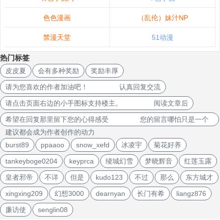
色色漫画
（乱伦）妹汁NP
禁漫天堂
51动漫
热门标签
皮皮夏
会有多种奖励
奖励丰厚
请为您喜欢的作者加油吧！ 认真回复交流
请点击页面右边的小手图标支持楼主。 阅读文章后
希望在回复那里留下您的心得感受 您的留言哪怕只是一个
建议都会成为作者创作的动力
burst89
ppaaoo
snow_xefd
冰凌宇
菊花好养
tankeyboge0204
keyprca
绫城幻雪
梦晓辉音
红莲玉露
皇者邪帝
不详
但是
kudo123
不过
那么
东方城才
xingxing209
幻想3000
dearnyan
长门有希
liangz876
廉访使
senglin08